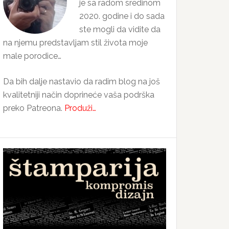
je sa radom sredinom
2020. godine i do sada
ste mogli da vidite da
na njemu predstavljam stil života moje
male porodice…
Da bih dalje nastavio da radim blog na još
kvalitetniji način doprineće vaša podrška
preko Patreona.
Produži…