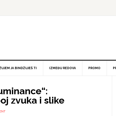
ŽUJEM JA BINDŽUJEŠ TI
IZMEĐU REDOVA
PROMO
P
luminance“:
j zvuka i slike
ENT