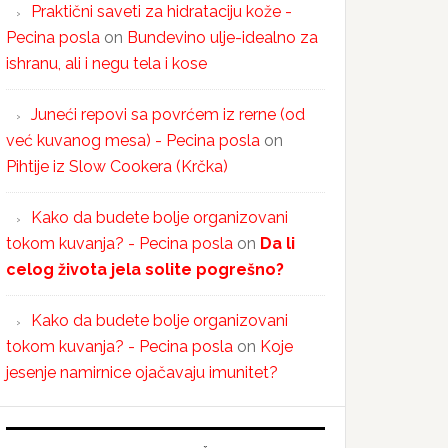
Praktični saveti za hidrataciju kože -
Pecina posla
on
Bundevino ulje-idealno za
ishranu, ali i negu tela i kose
Juneći repovi sa povrćem iz rerne (od
već kuvanog mesa) - Pecina posla
on
Pihtije iz Slow Cookera (Krčka)
Kako da budete bolje organizovani
tokom kuvanja? - Pecina posla
on
Da li
celog života jela solite pogrešno?
Kako da budete bolje organizovani
tokom kuvanja? - Pecina posla
on
Koje
jesenje namirnice ojačavaju imunitet?