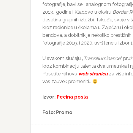
fotografije, bavi se i analognom fotograf
2013. godine i Kladovo u okviru
Border Ro
desetina grupnih izložbi. Takođe, svoje v
kroz radionice u školama u Zaječaru i oko
bendova, a dobitnik je nekoliko prestižni
fotografije 2019. i 2020. uvrštene u izbor 
U svakom slučaju „
Transilluminance
“ pru
kroz kombinaciju talenta dva umetnika i nji
Posetite njihovu
web stranicu
za više inf
vas zauvek promeniti…
Izvor:
Pecina posla
Foto: Promo