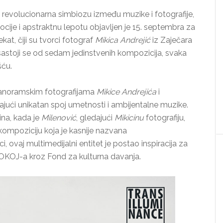
“, revolucionarna simbiozu između muzike i fotografije,
cije i apstraktnu lepotu objavljen je 15. septembra za
jekat, čiji su tvorci fotograf
Mikica Andrejić
iz Zaječara
 sastoji se od sedam jedinstvenih kompozicija, svaka
šću.
n panoramskim fotografijama
Mikice Andrejića
i
rajući unikatan spoj umetnosti i ambijentalne muzike.
ina, kada je
Milenović
, gledajući
Mikicinu
fotografiju,
ompoziciju koja je kasnije nazvana
, ovaj multimedijalni entitet je postao inspiracija za
 SOKOJ-a kroz Fond za kulturna davanja.