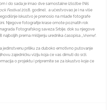
ijom i do sada je imao dve samostalne izložbe (Niš
ck Festival
2018. godine), a učestvovao je i na više
išegodišnje iskustvo je prenosio na mlađe fotografe
lini. Njegove fotografije krase omote poznatih rok
h nagrada Fotografskog saveza Srbije, dok su njegove
18 najboljih prema mišljenju urednika časopisa „
Vreme
“.
ža jedinstvenu priliku za duboko emotivno putovanje
hovu zajedničku viziju koja će vas dirnuti do srži.
ormacija o projektu i pripremite se za iskustvo koje će