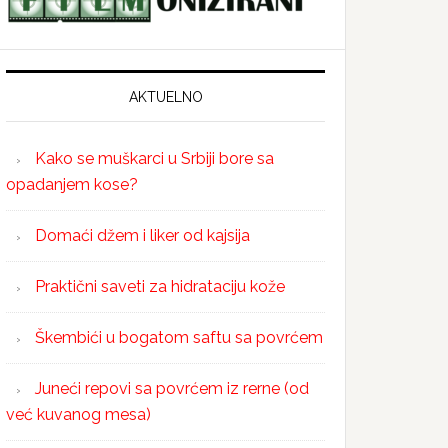
AKTUELNO
Kako se muškarci u Srbiji bore sa
opadanjem kose?
Domaći džem i liker od kajsija
Praktični saveti za hidrataciju kože
Škembići u bogatom saftu sa povrćem
Juneći repovi sa povrćem iz rerne (od
već kuvanog mesa)