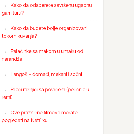
Kako da odaberete savršenu ugaonu
garnituru?
Kako da budete bolje organizovani
tokom kuvanja?
Palačinke sa makom u umaku od
narandže
Langoš – domaći, mekani i sočni
Pileći ražnjići sa povrćem (pečenje u
rerni)
Ove praznične filmove morate
pogledati na Netflixu