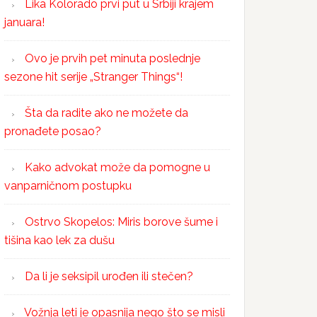
Lika Kolorado prvi put u Srbiji krajem
januara!
Ovo je prvih pet minuta poslednje
sezone hit serije „Stranger Things“!
Šta da radite ako ne možete da
pronađete posao?
Kako advokat može da pomogne u
vanparničnom postupku
Ostrvo Skopelos: Miris borove šume i
tišina kao lek za dušu
Da li je seksipil urođen ili stečen?
Vožnja leti je opasnija nego što se misli