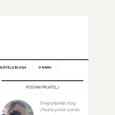
RIJATELJI BLOGA
O NAMA
Primary
Sidebar
POSTANI PRIJATELJ
Dragi prijatelji, blog
„Pecina posla“ počeo