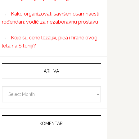
Kako organizovati savršen osamnaesti
rođendan: vodič za nezaboravnu proslavu
Koje su cene ležaljki, pića i hrane ovog
leta na Sitoniji?
ARHIVA
Arhiva
KOMENTARI