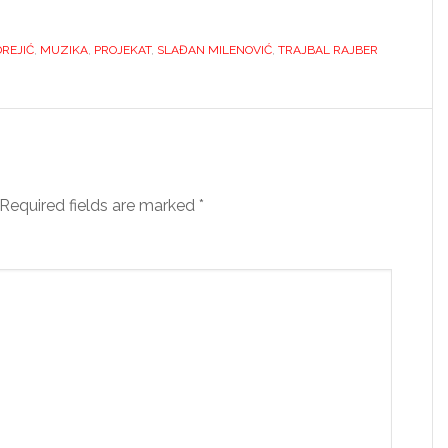
DREJIĆ
,
MUZIKA
,
PROJEKAT
,
SLAĐAN MILENOVIĆ
,
TRAJBAL RAJBER
Required fields are marked
*