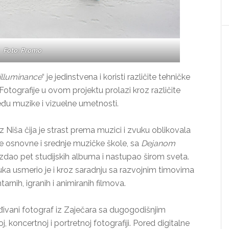
Foto: Promo
illuminance
“ je jedinstvena i koristi različite tehničke
Fotografije u ovom projektu prolazi kroz različite
eđu muzike i vizuelne umetnosti.
z Niša čija je strast prema muzici i zvuku oblikovala
e osnovne i srednje muzičke škole, sa
Dejanom
izdao pet studijskih albuma i nastupao širom sveta.
uka usmerio je i kroz saradnju sa razvojnim timovima
arnih, igranih i animiranih filmova.
đivani fotograf iz Zaječara sa dugogodišnjim
 koncertnoj i portretnoj fotografiji. Pored digitalne