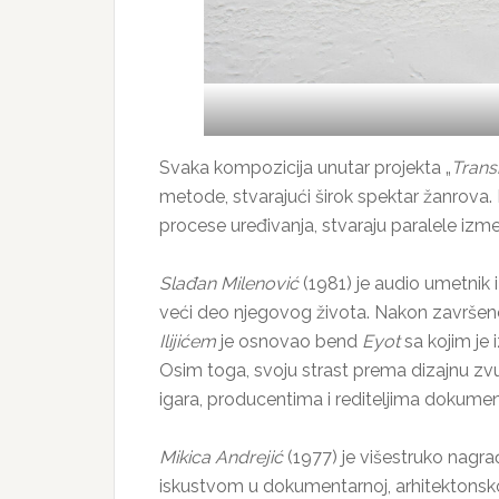
Svaka kompozicija unutar projekta „
Trans
metode, stvarajući širok spektar žanrova. 
procese uređivanja, stvaraju paralele izm
Slađan Milenović
(1981) je audio umetnik i
veći deo njegovog života. Nakon završen
Ilijićem
je osnovao bend
Eyot
sa kojim je 
Osim toga, svoju strast prema dizajnu zv
igara, producentima i rediteljima dokument
Mikica Andrejić
(1977) je višestruko nagra
iskustvom u dokumentarnoj, arhitektonskoj,