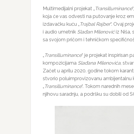
Multimedijalni projekat „
Transilluminance
koja će vas odvesti na putovanje kroz emo
izdavačku kuću „
Trajbal Rajber
“. Ovaj pro
i audio umetnik
Slađan Milenović
iz Niša,
sa svojom pričom i tehničkom specifično
„
Transilluminance
“ je projekat inspirisa
kompozicijama
Slađana Milenovića
, stva
Začet u aprilu 2020. godine tokom karant
stvorio poluimprovizovanu ambijentalnu k
„
Transilluminance
“. Tokom narednih meseci
njihovu saradnju, a podršku su dobili od