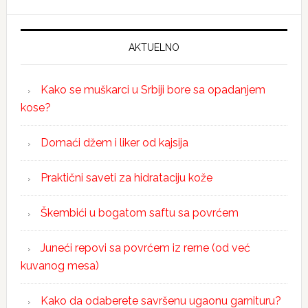
AKTUELNO
Kako se muškarci u Srbiji bore sa opadanjem
kose?
Domaći džem i liker od kajsija
Praktični saveti za hidrataciju kože
Škembići u bogatom saftu sa povrćem
Juneći repovi sa povrćem iz rerne (od već
kuvanog mesa)
Kako da odaberete savršenu ugaonu garnituru?