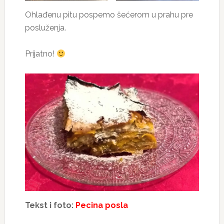
Ohlađenu pitu pospemo šećerom u prahu pre
posluženja.
Prijatno!
Tekst i foto:
Pecina posla