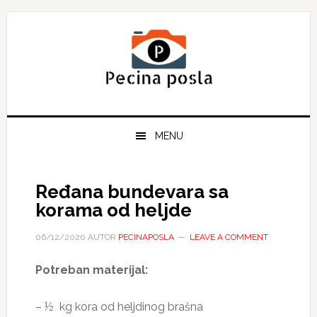
Skip
Skip
Skip
to
to
to
primary
main
primary
navigation
content
sidebar
MENU
Ređana bundevara sa
korama od heljde
06/12/2020
AUTOR
PECINAPOSLA
LEAVE A COMMENT
Potreban materijal:
– ½ kg kora od heljdinog brašna