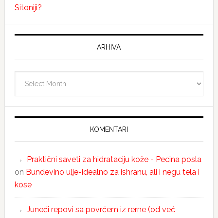
Sitoniji?
ARHIVA
Arhiva
KOMENTARI
Praktični saveti za hidrataciju kože - Pecina posla
on
Bundevino ulje-idealno za ishranu, ali i negu tela i
kose
Juneći repovi sa povrćem iz rerne (od već