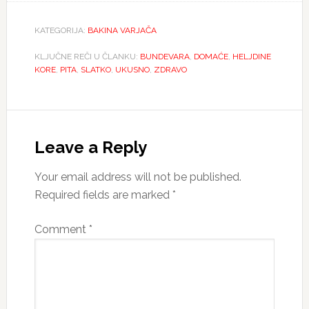
KATEGORIJA:
BAKINA VARJAČA
KLJUČNE REČI U ČLANKU:
BUNDEVARA
,
DOMAĆE
,
HELJDINE
KORE
,
PITA
,
SLATKO
,
UKUSNO
,
ZDRAVO
Reader
Interactions
Leave a Reply
Your email address will not be published.
Required fields are marked
*
Comment
*