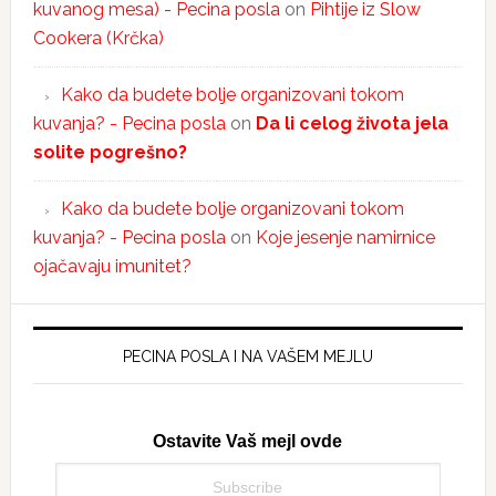
kuvanog mesa) - Pecina posla
on
Pihtije iz Slow
Cookera (Krčka)
Kako da budete bolje organizovani tokom
kuvanja? - Pecina posla
on
Da li celog života jela
solite pogrešno?
Kako da budete bolje organizovani tokom
kuvanja? - Pecina posla
on
Koje jesenje namirnice
ojačavaju imunitet?
PECINA POSLA I NA VAŠEM MEJLU
Ostavite Vaš mejl ovde