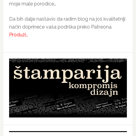
moje male porodice…
Da bih dalje nastavio da radim blog na još kvalitetniji
način doprineće vaša podrška preko Patreona.
Produži…