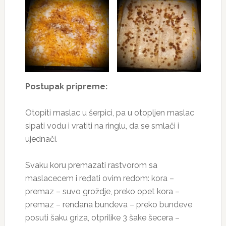
Postupak pripreme:
Otopiti maslac u šerpici, pa u otopljen maslac
sipati vodu i vratiti na ringlu, da se smlači i
ujednači.
Svaku koru premazati rastvorom sa
maslacecem i ređati ovim redom: kora –
premaz – suvo groždje, preko opet kora –
premaz – rendana bundeva – preko bundeve
posuti šaku griza, otprilike 3 šake šecera –