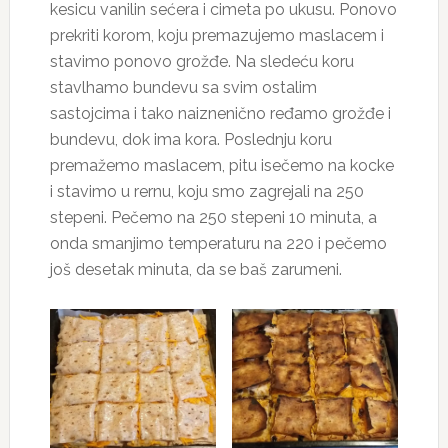
kesicu vanilin sećera i cimeta po ukusu. Ponovo
prekriti korom, koju premazujemo maslacem i
stavimo ponovo grožđe. Na sledeću koru
stavlhamo bundevu sa svim ostalim
sastojcima i tako naiznenično ređamo grožđe i
bundevu, dok ima kora. Poslednju koru
premažemo maslacem, pitu isečemo na kocke
i stavimo u rernu, koju smo zagrejali na 250
stepeni. Pečemo na 250 stepeni 10 minuta, a
onda smanjimo temperaturu na 220 i pečemo
još desetak minuta, da se baš zarumeni.