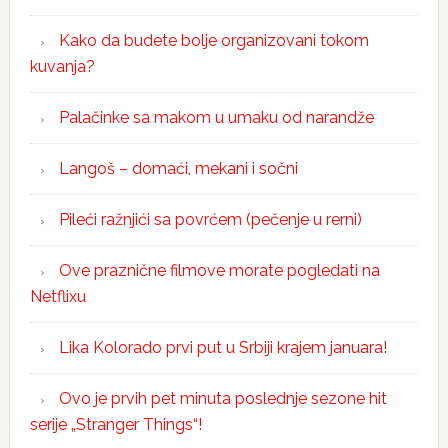
Kako da budete bolje organizovani tokom
kuvanja?
Palačinke sa makom u umaku od narandže
Langoš – domaći, mekani i sočni
Pileći ražnjići sa povrćem (pečenje u rerni)
Ove praznične filmove morate pogledati na
Netflixu
Lika Kolorado prvi put u Srbiji krajem januara!
Ovo je prvih pet minuta poslednje sezone hit
serije „Stranger Things“!