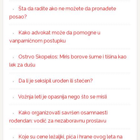
Šta da radite ako ne možete da pronađete
posao?
Kako advokat može da pomogne u
vanparničnom postupku
Ostrvo Skopelos: Miris borove šume i tišina kao
lek za dušu
Da li je seksipil urođen ili stečen?
Vožnja leti je opasnija nego što se misli
Kako organizovati savršen osamnaesti
rođendan: vodič za nezaboravnu proslavu
Koje su cene ležaljki, pića i hrane ovog leta na