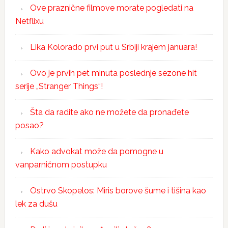
Ove praznične filmove morate pogledati na
Netflixu
Lika Kolorado prvi put u Srbiji krajem januara!
Ovo je prvih pet minuta poslednje sezone hit
serije „Stranger Things“!
Šta da radite ako ne možete da pronađete
posao?
Kako advokat može da pomogne u
vanparničnom postupku
Ostrvo Skopelos: Miris borove šume i tišina kao
lek za dušu