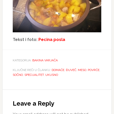
Tekst i foto:
Pecina posla
KATEGORIJA:
BAKINA VARJAČA
KLJUČNE REČI U ČLANKU:
DOMAĆE
,
ĐUVEČ
,
MESO
,
POVRĆE
,
SOČNO
,
SPECIJALITET
,
UKUSNO
Reader
Interactions
Leave a Reply