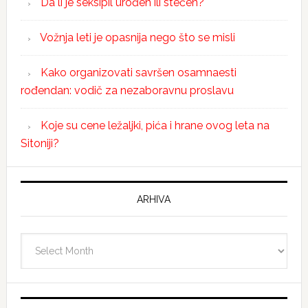
Da li je seksipil urođen ili stečen?
Vožnja leti je opasnija nego što se misli
Kako organizovati savršen osamnaesti
rođendan: vodič za nezaboravnu proslavu
Koje su cene ležaljki, pića i hrane ovog leta na
Sitoniji?
ARHIVA
Arhiva