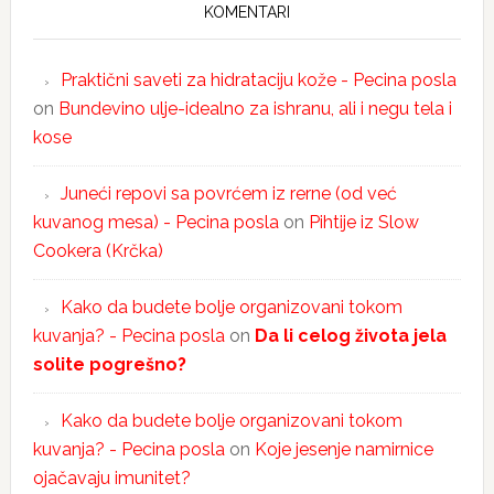
KOMENTARI
Praktični saveti za hidrataciju kože - Pecina posla
on
Bundevino ulje-idealno za ishranu, ali i negu tela i
kose
Juneći repovi sa povrćem iz rerne (od već
kuvanog mesa) - Pecina posla
on
Pihtije iz Slow
Cookera (Krčka)
Kako da budete bolje organizovani tokom
kuvanja? - Pecina posla
on
Da li celog života jela
solite pogrešno?
Kako da budete bolje organizovani tokom
kuvanja? - Pecina posla
on
Koje jesenje namirnice
ojačavaju imunitet?