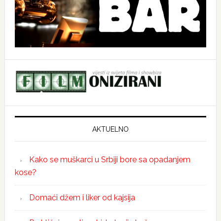
AKTUELNO
Kako se muškarci u Srbiji bore sa opadanjem
kose?
Domaći džem i liker od kajsija