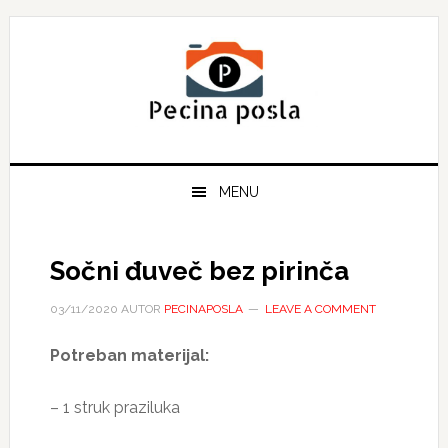
Skip
Skip
Skip
to
to
to
primary
main
primary
navigation
content
sidebar
MENU
Sočni đuveč bez pirinča
03/11/2020
AUTOR
PECINAPOSLA
LEAVE A COMMENT
Potreban materijal:
– 1 struk praziluka