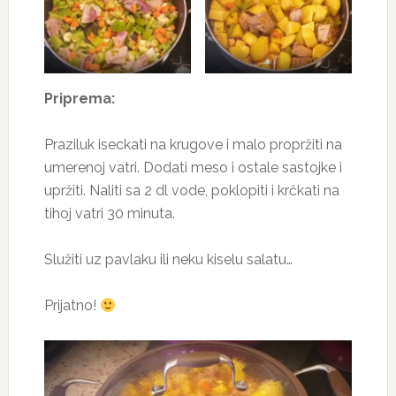
Priprema:
Praziluk iseckati na krugove i malo propržiti na
umerenoj vatri. Dodati meso i ostale sastojke i
upržiti. Naliti sa 2 dl vode, poklopiti i krčkati na
tihoj vatri 30 minuta.
Služiti uz pavlaku ili neku kiselu salatu…
Prijatno!