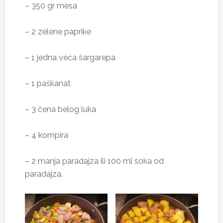
– 350 gr mesa
– 2 zelene paprike
– 1 jedna veća šargarepa
– 1 paškanat
– 3 čena belog luka
– 4 kompira
– 2 manja paradajza ili 100 ml soka od
paradajza.