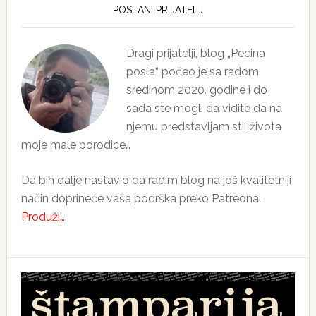
Sidebar
POSTANI PRIJATELJ
Dragi prijatelji, blog „Pecina
posla“ počeo je sa radom
sredinom 2020. godine i do
sada ste mogli da vidite da na
njemu predstavljam stil života
moje male porodice…
Da bih dalje nastavio da radim blog na još kvalitetniji
način doprineće vaša podrška preko Patreona.
Produži…