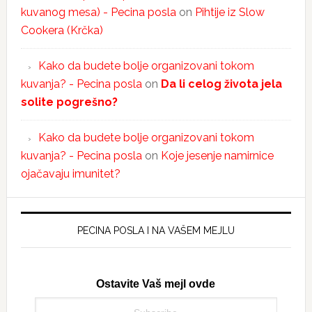
kuvanog mesa) - Pecina posla
on
Pihtije iz Slow
Cookera (Krčka)
Kako da budete bolje organizovani tokom
kuvanja? - Pecina posla
on
Da li celog života jela
solite pogrešno?
Kako da budete bolje organizovani tokom
kuvanja? - Pecina posla
on
Koje jesenje namirnice
ojačavaju imunitet?
PECINA POSLA I NA VAŠEM MEJLU
Ostavite Vaš mejl ovde