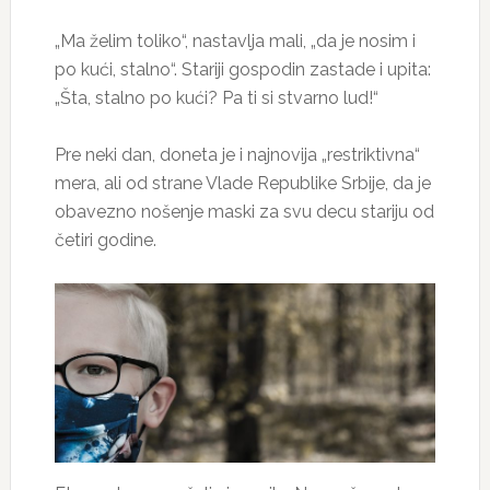
„Ma želim toliko“, nastavlja mali, „da je nosim i
po kući, stalno“. Stariji gospodin zastade i upita:
„Šta, stalno po kući? Pa ti si stvarno lud!“
Pre neki dan, doneta je i najnovija „restriktivna“
mera, ali od strane Vlade Republike Srbije, da je
obavezno nošenje maski za svu decu stariju od
četiri godine.