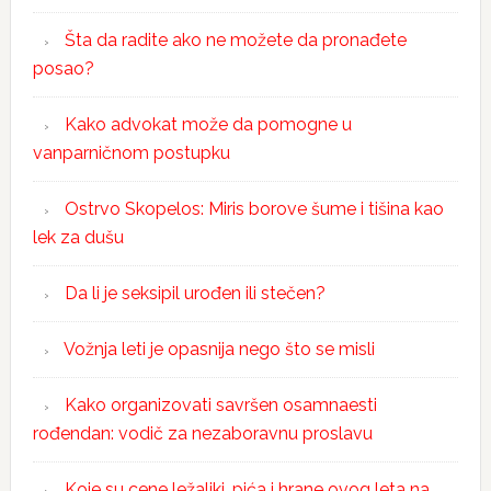
Šta da radite ako ne možete da pronađete
posao?
Kako advokat može da pomogne u
vanparničnom postupku
Ostrvo Skopelos: Miris borove šume i tišina kao
lek za dušu
Da li je seksipil urođen ili stečen?
Vožnja leti je opasnija nego što se misli
Kako organizovati savršen osamnaesti
rođendan: vodič za nezaboravnu proslavu
Koje su cene ležaljki, pića i hrane ovog leta na