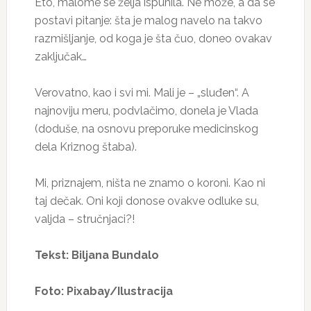
Eto, malome se želja ispunila. Ne može, a da se
postavi pitanje: šta je malog navelo na takvo
razmišljanje, od koga je šta čuo, doneo ovakav
zaključak…
Verovatno, kao i svi mi. Mali je – „sluđen“. A
najnoviju meru, podvlačimo, donela je Vlada
(doduše, na osnovu preporuke medicinskog
dela Kriznog štaba).
Mi, priznajem, ništa ne znamo o koroni. Kao ni
taj dečak. Oni koji donose ovakve odluke su,
valjda – stručnjaci?!
Tekst: Biljana Bundalo
Foto: Pixabay/Ilustracija