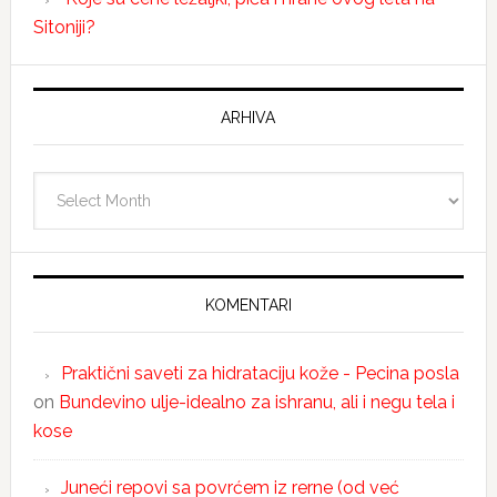
Sitoniji?
ARHIVA
Arhiva
KOMENTARI
Praktični saveti za hidrataciju kože - Pecina posla
on
Bundevino ulje-idealno za ishranu, ali i negu tela i
kose
Juneći repovi sa povrćem iz rerne (od već