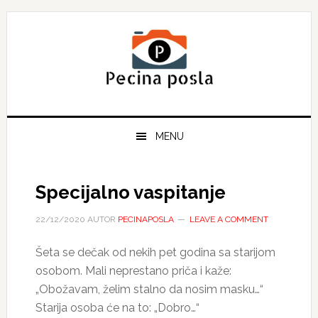
Skip
Skip
Skip
to
to
to
primary
main
primary
navigation
content
sidebar
MENU
Specijalno vaspitanje
22/12/2020
AUTOR
PECINAPOSLA
LEAVE A COMMENT
Šeta se dečak od nekih pet godina sa starijom
osobom. Mali neprestano priča i kaže:
„Obožavam, želim stalno da nosim masku…“
Starija osoba će na to: „Dobro…“