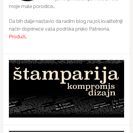
moje male porodice…
Da bih dalje nastavio da radim blog na još kvalitetniji
način doprineće vaša podrška preko Patreona.
Produži…