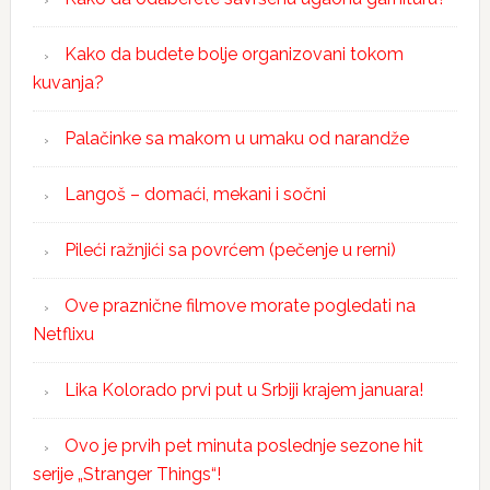
Kako da budete bolje organizovani tokom
kuvanja?
Palačinke sa makom u umaku od narandže
Langoš – domaći, mekani i sočni
Pileći ražnjići sa povrćem (pečenje u rerni)
Ove praznične filmove morate pogledati na
Netflixu
Lika Kolorado prvi put u Srbiji krajem januara!
Ovo je prvih pet minuta poslednje sezone hit
serije „Stranger Things“!