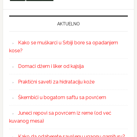
AKTUELNO
Kako se muškarci u Srbiji bore sa opadanjem
kose?
Domaći džem i liker od kajsija
Praktični saveti za hidrataciju kože
Škembići u bogatom saftu sa povrćem
Juneći repovi sa povrćem iz rerne (od već
kuvanog mesa)
Kako da odaberete savršenu ugaonu garnituru?