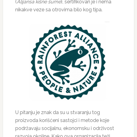
(
Alijansa kišne šume
), sertifikovan je i nema
nikakve veze sa otrovima bilo kog tipa.
U pitanju je znak da su u stvaranju tog
proizvoda korišćeni sastojci i metode koje
podržavaju socijalnu, ekonomsku i održivost
razvoja okoline. Kako ova organizacija teži