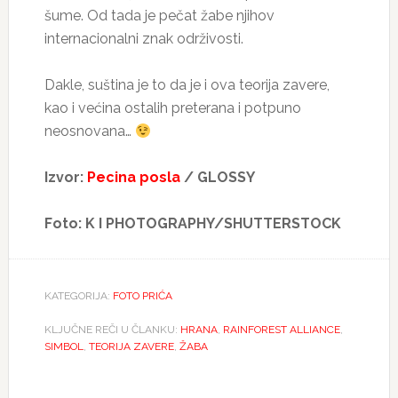
šume. Od tada je pečat žabe njihov
internacionalni znak održivosti.
Dakle, suština je to da je i ova teorija zavere,
kao i većina ostalih preterana i potpuno
neosnovana…
Izvor:
Pecina posla
/ GLOSSY
Foto: K I PHOTOGRAPHY/SHUTTERSTOCK
KATEGORIJA:
FOTO PRIĆA
KLJUČNE REČI U ČLANKU:
HRANA
,
RAINFOREST ALLIANCE
,
SIMBOL
,
TEORIJA ZAVERE
,
ŽABA