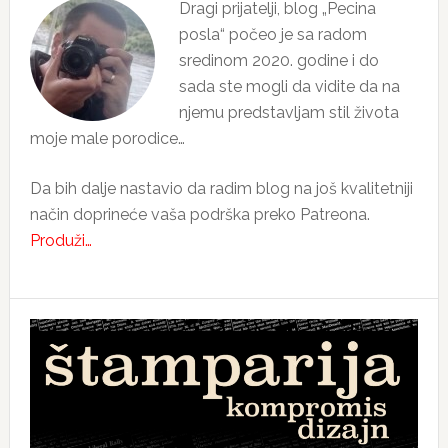
Dragi prijatelji, blog „Pecina
posla“ počeo je sa radom
sredinom 2020. godine i do
sada ste mogli da vidite da na
njemu predstavljam stil života
moje male porodice…
Da bih dalje nastavio da radim blog na još kvalitetniji
način doprineće vaša podrška preko Patreona.
Produži…