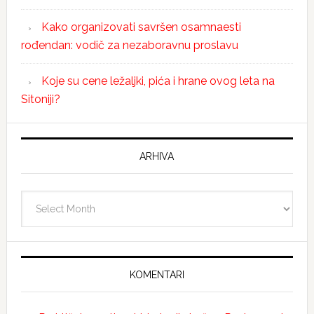
Kako organizovati savršen osamnaesti
rođendan: vodič za nezaboravnu proslavu
Koje su cene ležaljki, pića i hrane ovog leta na
Sitoniji?
ARHIVA
Arhiva
KOMENTARI