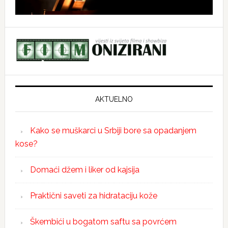
AKTUELNO
Kako se muškarci u Srbiji bore sa opadanjem
kose?
Domaći džem i liker od kajsija
Praktični saveti za hidrataciju kože
Škembići u bogatom saftu sa povrćem