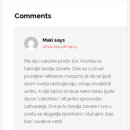
Reader
Interactions
Comments
Maki
says
27/10/2023 AT 09:23
Ma da i vakcine protiv tzv. Kovida su
takodje teorija zavere. One su u stvari
pozeljne i efikasne i netačno je da se ljudi
sirom sveta razboljevaju, ostaju invalidi ili
umiru. A nije tačno ni da je neko terao ljude
da se “vakcinisu”, niti je iko sprovodio
zatvaranja, Sve je to teorija zavere i sve u
svetu se dogadja spontano i slučajno, bas
kao i ovakve vesti