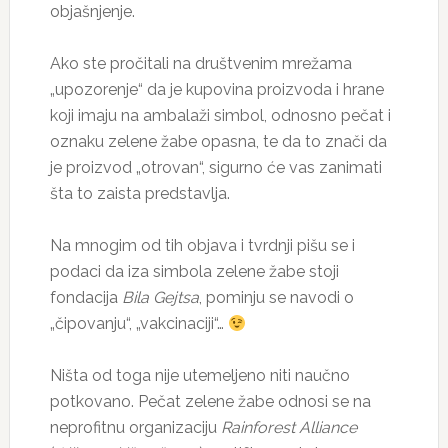
objašnjenje.
Ako ste pročitali na društvenim mrežama
„upozorenje“ da je kupovina proizvoda i hrane
koji imaju na ambalaži simbol, odnosno pečat i
oznaku zelene žabe opasna, te da to znači da
je proizvod „otrovan“, sigurno će vas zanimati
šta to zaista predstavlja.
Na mnogim od tih objava i tvrdnji pišu se i
podaci da iza simbola zelene žabe stoji
fondacija
Bila Gejtsa
, pominju se navodi o
„čipovanju“, „vakcinaciji“…
Ništa od toga nije utemeljeno niti naučno
potkovano. Pečat zelene žabe odnosi se na
neprofitnu organizaciju
Rainforest Alliance