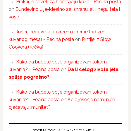
Praktični saveti za hidrataciju kože - Pecina posla
on
Bundevino ulje-idealno za ishranu, ali i negu tela i
kose
Juneći repovi sa povrćem iz rerne (od već
kuvanog mesa) - Pecina posla
on
Pihtije iz Slow
Cookera (Krčka)
Kako da budete bolje organizovani tokom
kuvanja? - Pecina posla
on
Da li celog života jela
solite pogrešno?
Kako da budete bolje organizovani tokom
kuvanja? - Pecina posla
on
Koje jesenje namirnice
ojačavaju imunitet?