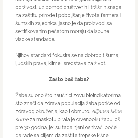
održivosti uz pomoć društvenih i tržišnih snaga
za zaštitu prirode i poboljšanje života farmera i
šumskih zajednica, jasno je da proizvodi sa
sertifikovanim pečatom moraju da ispune
visoke standarde.
Njihov standard fokusira se na dobrobit šuma,
ljudskih prava, klime i sredstava za život.
Zašto baš žaba?
Žabe su ono što naučnici zovu bioindikatorima,
što znači da zdrava populacija žaba potiče od
zdravog okruženja, kao i obrnuto.
Alijansa kišne
šume
za maskotu birala je crvenooku žabu još
pre 30 godina, jer su tada njeni osnivači počeli
da rade sa ciljem da zaštite tropske kišne