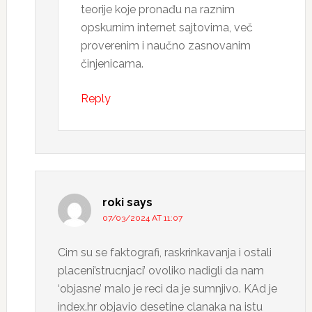
teorije koje pronađu na raznim
opskurnim internet sajtovima, več
proverenim i naučno zasnovanim
činjenicama.
Reply
roki
says
07/03/2024 AT 11:07
Cim su se faktografi, raskrinkavanja i ostali
placeni’strucnjaci’ ovoliko nadigli da nam
‘objasne’ malo je reci da je sumnjivo. KAd je
index.hr objavio desetine clanaka na istu