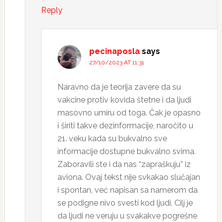
Reply
pecinaposla
says
27/10/2023 AT 11:31
Naravno da je teorija zavere da su
vakcine protiv kovida štetne i da ljudi
masovno umiru od toga. Čak je opasno
i širiti takve dezinformacije, naročito u
21. veku kada su bukvalno sve
informacije dostupne bukvalno svima.
Zaboravili ste i da nas “zapraškuju” iz
aviona. Ovaj tekst nije svkakao slučajan
i spontan, već napisan sa namerom da
se podigne nivo svesti kod ljudi. Cilj je
da ljudi ne veruju u svakakve pogrešne