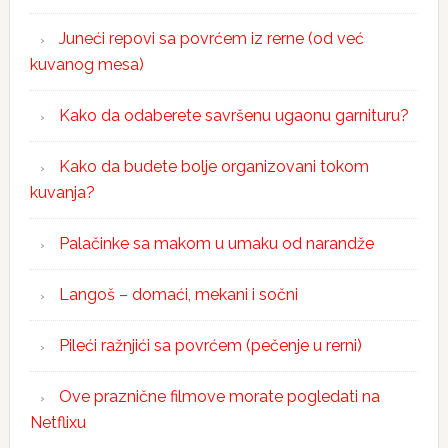
Juneći repovi sa povrćem iz rerne (od već
kuvanog mesa)
Kako da odaberete savršenu ugaonu garnituru?
Kako da budete bolje organizovani tokom
kuvanja?
Palačinke sa makom u umaku od narandže
Langoš – domaći, mekani i sočni
Pileći ražnjići sa povrćem (pečenje u rerni)
Ove praznične filmove morate pogledati na
Netflixu