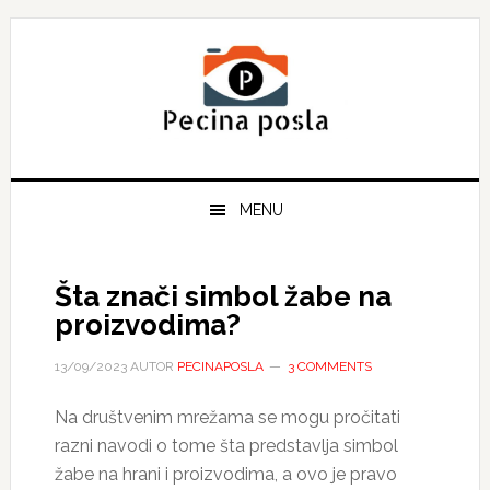
Skip
Skip
Skip
to
to
to
primary
main
primary
navigation
content
sidebar
MENU
Šta znači simbol žabe na
proizvodima?
13/09/2023
AUTOR
PECINAPOSLA
3 COMMENTS
Na društvenim mrežama se mogu pročitati
razni navodi o tome šta predstavlja simbol
žabe na hrani i proizvodima, a ovo je pravo