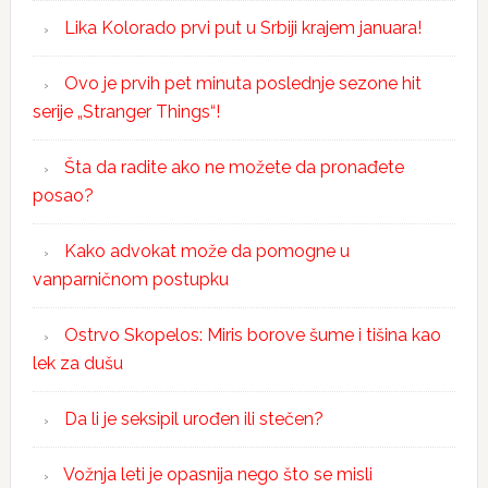
Lika Kolorado prvi put u Srbiji krajem januara!
Ovo je prvih pet minuta poslednje sezone hit
serije „Stranger Things“!
Šta da radite ako ne možete da pronađete
posao?
Kako advokat može da pomogne u
vanparničnom postupku
Ostrvo Skopelos: Miris borove šume i tišina kao
lek za dušu
Da li je seksipil urođen ili stečen?
Vožnja leti je opasnija nego što se misli