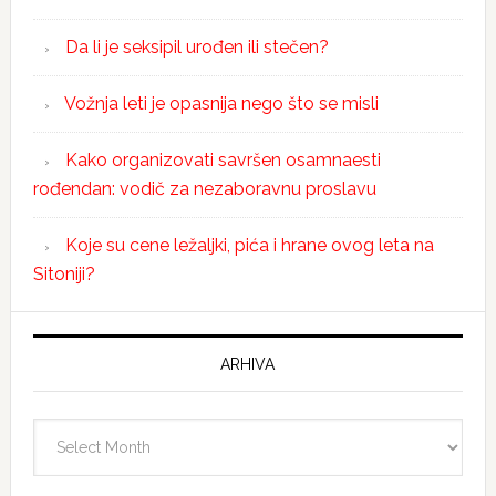
Da li je seksipil urođen ili stečen?
Vožnja leti je opasnija nego što se misli
Kako organizovati savršen osamnaesti
rođendan: vodič za nezaboravnu proslavu
Koje su cene ležaljki, pića i hrane ovog leta na
Sitoniji?
ARHIVA
Arhiva