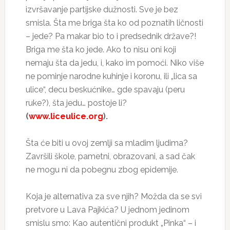
izvršavanje partijske dužnosti. Sve je bez
smisla. Šta me briga šta ko od poznatih ličnosti
– jede? Pa makar bio to i predsednik države?!
Briga me šta ko jede. Ako to nisu oni koji
nemaju šta da jedu, i, kako im pomoći. Niko više
ne pominje narodne kuhinje i koronu, ili „lica sa
ulice“, decu beskućnike… gde spavaju (peru
ruke?), šta jedu… postoje li?
(
www.liceulice.org
).
Šta će biti u ovoj zemlji sa mladim ljudima?
Završili škole, pametni, obrazovani, a sad čak
ne mogu ni da pobegnu zbog epidemije.
Koja je alternativa za sve njih? Možda da se svi
pretvore u Lava Pajkića? U jednom jedinom
smislu smo: Kao autentični produkt „Pinka“ – i