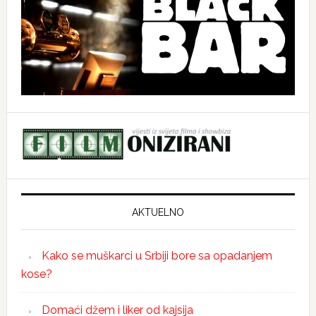
AKTUELNO
Kako se muškarci u Srbiji bore sa opadanjem
kose?
Domaći džem i liker od kajsija