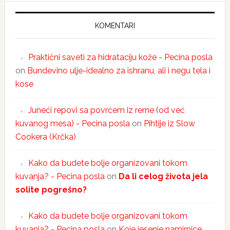
KOMENTARI
Praktični saveti za hidrataciju kože - Pecina posla
on
Bundevino ulje-idealno za ishranu, ali i negu tela i
kose
Juneći repovi sa povrćem iz rerne (od već
kuvanog mesa) - Pecina posla
on
Pihtije iz Slow
Cookera (Krčka)
Kako da budete bolje organizovani tokom
kuvanja? - Pecina posla
on
Da li celog života jela
solite pogrešno?
Kako da budete bolje organizovani tokom
kuvanja? - Pecina posla
on
Koje jesenje namirnice