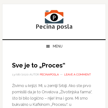
Skip
Skip
Skip
to
to
to
primary
main
primary
navigation
content
sidebar
MENU
Sve je to „Proces“
13/08/2020
AUTOR
PECINAPOSLA
LEAVE A COMMENT
Živimo u knjizi. Mi, u zemlji Srbiji. Ako ste prvo
pomislili da je to Orvelova „Životinjska farma“,
što bi bilo logično – nije! Ima i gore. Mi smo
bukvalno u Kafkinom „Procesu“: u