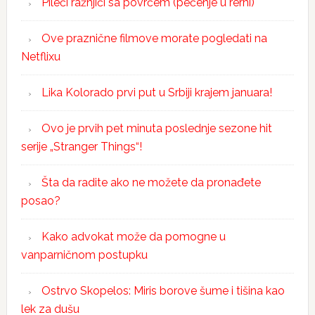
Pileći ražnjići sa povrćem (pečenje u rerni)
Ove praznične filmove morate pogledati na
Netflixu
Lika Kolorado prvi put u Srbiji krajem januara!
Ovo je prvih pet minuta poslednje sezone hit
serije „Stranger Things“!
Šta da radite ako ne možete da pronađete
posao?
Kako advokat može da pomogne u
vanparničnom postupku
Ostrvo Skopelos: Miris borove šume i tišina kao
lek za dušu