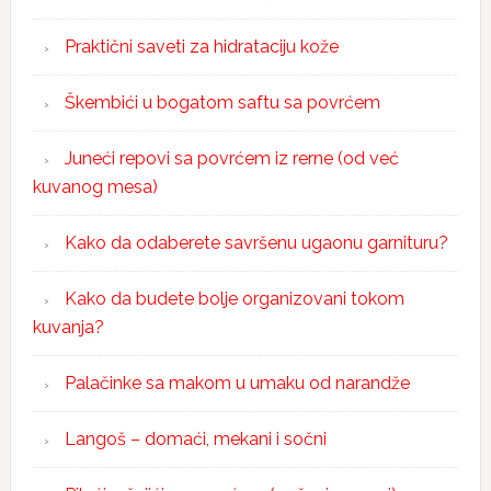
Praktični saveti za hidrataciju kože
Škembići u bogatom saftu sa povrćem
Juneći repovi sa povrćem iz rerne (od već
kuvanog mesa)
Kako da odaberete savršenu ugaonu garnituru?
Kako da budete bolje organizovani tokom
kuvanja?
Palačinke sa makom u umaku od narandže
Langoš – domaći, mekani i sočni