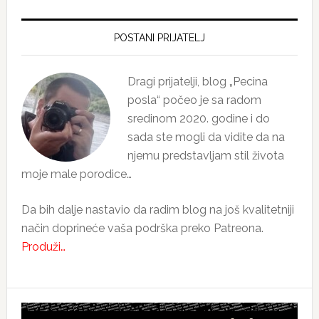
Primary
Sidebar
POSTANI PRIJATELJ
Dragi prijatelji, blog „Pecina
posla“ počeo je sa radom
sredinom 2020. godine i do
sada ste mogli da vidite da na
njemu predstavljam stil života
moje male porodice…
Da bih dalje nastavio da radim blog na još kvalitetniji
način doprineće vaša podrška preko Patreona.
Produži…