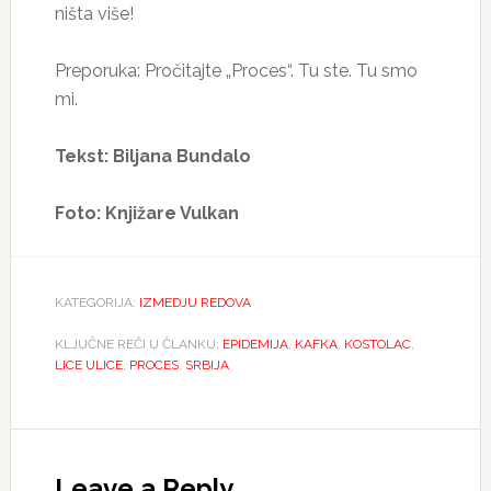
ništa više!
Preporuka: Pročitajte „Proces“. Tu ste. Tu smo
mi.
Tekst: Biljana Bundalo
Foto:
Knjižare Vulkan
KATEGORIJA:
IZMEDJU REDOVA
KLJUČNE REČI U ČLANKU:
EPIDEMIJA
,
KAFKA
,
KOSTOLAC
,
LICE ULICE
,
PROCES
,
SRBIJA
Reader
Interactions
Leave a Reply