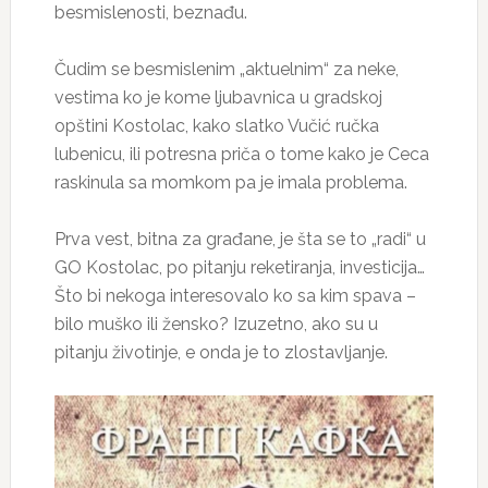
besmislenosti, beznađu.
Čudim se besmislenim „aktuelnim“ za neke,
vestima ko je kome ljubavnica u gradskoj
opštini Kostolac, kako slatko Vučić ručka
lubenicu, ili potresna priča o tome kako je Ceca
raskinula sa momkom pa je imala problema.
Prva vest, bitna za građane, je šta se to „radi“ u
GO Kostolac, po pitanju reketiranja, investicija…
Što bi nekoga interesovalo ko sa kim spava –
bilo muško ili žensko? Izuzetno, ako su u
pitanju životinje, e onda je to zlostavljanje.