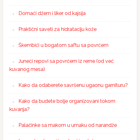
Domaći džem i liker od kajsija
Praktični saveti za hidrataciju kože
Škembići u bogatom saftu sa povrćem
Juneći repovi sa povrćem iz rerne (od već
kuvanog mesa)
Kako da odaberete savršenu ugaonu garnituru?
Kako da budete bolje organizovani tokom
kuvanja?
Palačinke sa makom u umaku od narandže