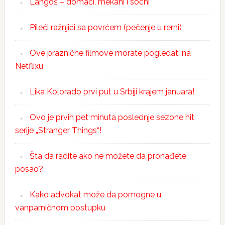
Langoš – domaći, mekani i sočni
Pileći ražnjići sa povrćem (pečenje u rerni)
Ove praznične filmove morate pogledati na
Netflixu
Lika Kolorado prvi put u Srbiji krajem januara!
Ovo je prvih pet minuta poslednje sezone hit
serije „Stranger Things“!
Šta da radite ako ne možete da pronađete
posao?
Kako advokat može da pomogne u
vanparničnom postupku