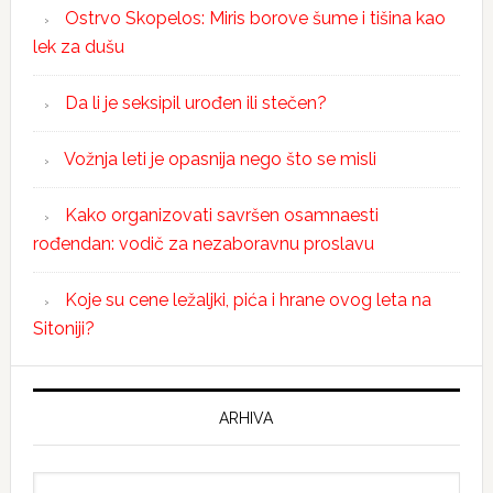
Ostrvo Skopelos: Miris borove šume i tišina kao
lek za dušu
Da li je seksipil urođen ili stečen?
Vožnja leti je opasnija nego što se misli
Kako organizovati savršen osamnaesti
rođendan: vodič za nezaboravnu proslavu
Koje su cene ležaljki, pića i hrane ovog leta na
Sitoniji?
ARHIVA
Arhiva