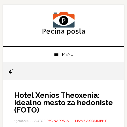
Skip
Skip
Skip
to
to
to
primary
main
primary
navigation
content
sidebar
MENU
4*
Hotel Xenios Theoxenia:
Idealno mesto za hedoniste
(FOTO)
13/08/2022
AUTOR
PECINAPOSLA
LEAVE A COMMENT