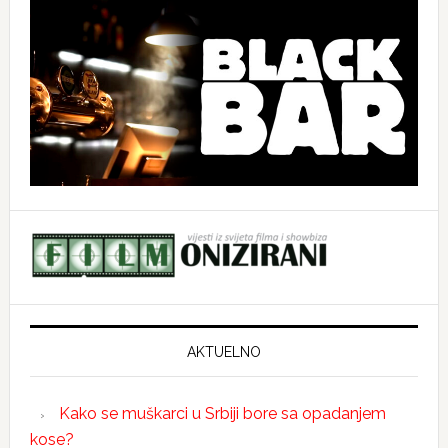
AKTUELNO
Kako se muškarci u Srbiji bore sa opadanjem
kose?