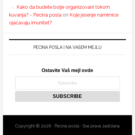
Kako da budete bolje organizovani tokom
kuvanja? - Pecina posla
on
Koje jesenje namirnice
ojačavaju imunitet?
PECINA POSLA I NA VAŠEM MEJLU
Ostavite Vaš mejl ovde
Copyright © 2026 · Pecina posla · Sva prava zadržana