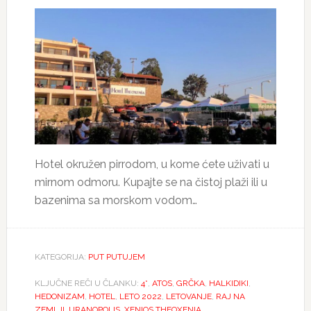
Hotel okružen pirrodom, u kome ćete uživati u
mirnom odmoru. Kupajte se na čistoj plaži ili u
bazenima sa morskom vodom…
KATEGORIJA:
PUT PUTUJEM
KLJUČNE REČI U ČLANKU:
4*
,
ATOS
,
GRČKA
,
HALKIDIKI
,
HEDONIZAM
,
HOTEL
,
LETO 2022
,
LETOVANJE
,
RAJ NA
ZEMLJI
,
URANOPOLIS
,
XENIOS THEOXENIA