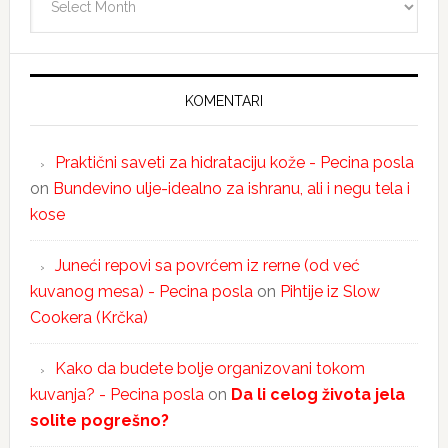
KOMENTARI
Praktični saveti za hidrataciju kože - Pecina posla
on
Bundevino ulje-idealno za ishranu, ali i negu tela i
kose
Juneći repovi sa povrćem iz rerne (od već
kuvanog mesa) - Pecina posla
on
Pihtije iz Slow
Cookera (Krčka)
Kako da budete bolje organizovani tokom
kuvanja? - Pecina posla
on
Da li celog života jela
solite pogrešno?