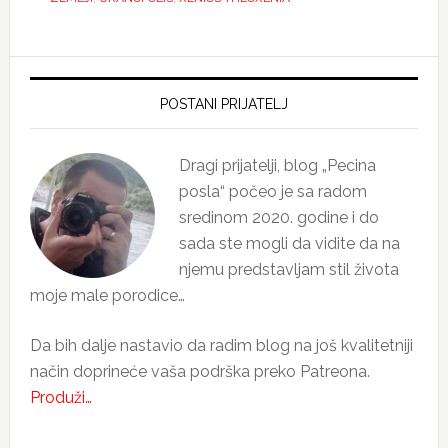
Primary
Sidebar
POSTANI PRIJATELJ
Dragi prijatelji, blog „Pecina
posla“ počeo je sa radom
sredinom 2020. godine i do
sada ste mogli da vidite da na
njemu predstavljam stil života
moje male porodice…
Da bih dalje nastavio da radim blog na još kvalitetniji
način doprineće vaša podrška preko Patreona.
Produži…