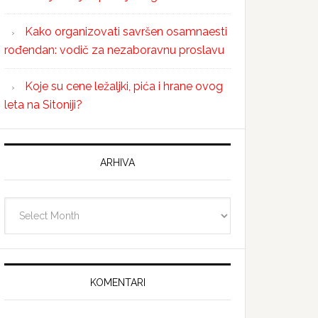
Kako organizovati savršen osamnaesti
rođendan: vodič za nezaboravnu proslavu
Koje su cene ležaljki, pića i hrane ovog
leta na Sitoniji?
ARHIVA
Arhiva
KOMENTARI