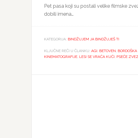
Pet pasa koji su postali velike filmske 
dobili imena…
KATEGORIJA:
BINDŽUJEM JA BINDŽUJEŠ TI
KLJUČNE REČI U ČLANKU:
AGI
,
BETOVEN
,
BORDOŠKA
KINEMATOGRAFIJE
,
LESI SE VRAĆA KUĆI
,
PSEĆE ZVE