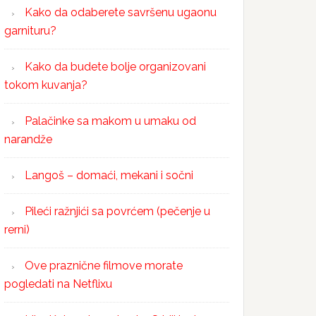
Kako da odaberete savršenu ugaonu
garnituru?
Kako da budete bolje organizovani
tokom kuvanja?
Palačinke sa makom u umaku od
narandže
Langoš – domaći, mekani i sočni
Pileći ražnjići sa povrćem (pečenje u
rerni)
Ove praznične filmove morate
pogledati na Netflixu