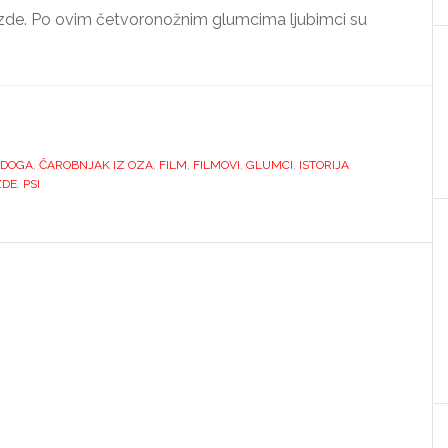
zvezde. Po ovim četvoronožnim glumcima ljubimci su
 DOGA
,
ČAROBNJAK IZ OZA
,
FILM
,
FILMOVI
,
GLUMCI
,
ISTORIJA
ZDE
,
PSI