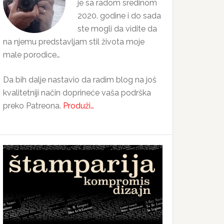
je sa radom sredinom
2020. godine i do sada
ste mogli da vidite da
na njemu predstavljam stil života moje
male porodice…
Da bih dalje nastavio da radim blog na još
kvalitetniji način doprineće vaša podrška
preko Patreona.
Produži…