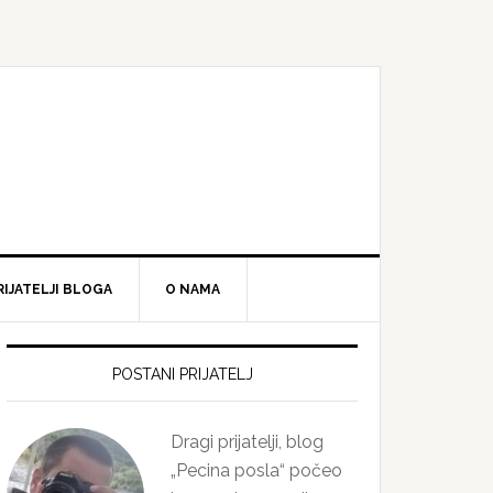
RIJATELJI BLOGA
O NAMA
Primary
Sidebar
POSTANI PRIJATELJ
Dragi prijatelji, blog
„Pecina posla“ počeo