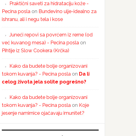
Praktični saveti za hidrataciju kože -
Pecina posla
on
Bundevino ulje-idealno za
ishranu, ali i negu tela i kose
Juneći repovi sa povrćem iz rerne (od
već kuvanog mesa) - Pecina posla
on
Pihtije iz Slow Cookera (Krčka)
Kako da budete bolje organizovani
tokom kuvanja? - Pecina posla
on
Da li
celog života jela solite pogrešno?
Kako da budete bolje organizovani
tokom kuvanja? - Pecina posla
on
Koje
jesenje namirnice ojačavaju imunitet?