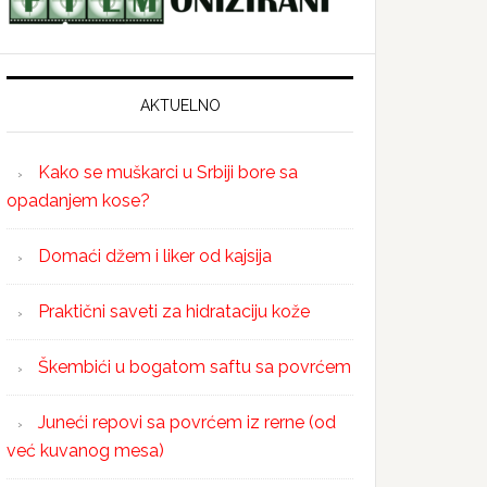
AKTUELNO
Kako se muškarci u Srbiji bore sa
opadanjem kose?
Domaći džem i liker od kajsija
Praktični saveti za hidrataciju kože
Škembići u bogatom saftu sa povrćem
Juneći repovi sa povrćem iz rerne (od
već kuvanog mesa)