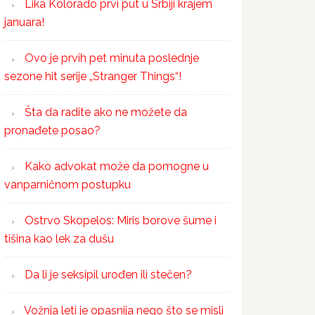
Lika Kolorado prvi put u Srbiji krajem
januara!
Ovo je prvih pet minuta poslednje
sezone hit serije „Stranger Things“!
Šta da radite ako ne možete da
pronađete posao?
Kako advokat može da pomogne u
vanparničnom postupku
Ostrvo Skopelos: Miris borove šume i
tišina kao lek za dušu
Da li je seksipil urođen ili stečen?
Vožnja leti je opasnija nego što se misli