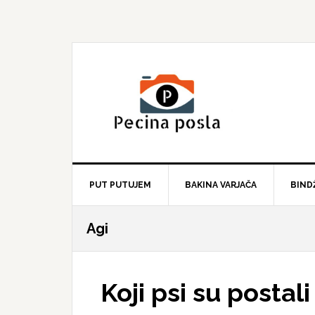
Skip
Skip
Skip
to
to
to
primary
main
primary
navigation
content
sidebar
PUT PUTUJEM
BAKINA VARJAČA
BIND
Agi
Koji psi su postal