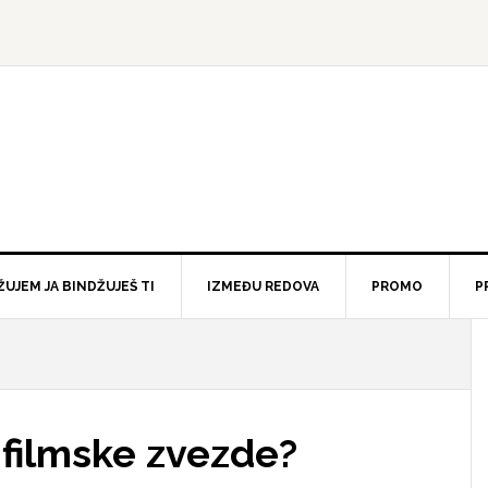
ŽUJEM JA BINDŽUJEŠ TI
IZMEĐU REDOVA
PROMO
P
i filmske zvezde?