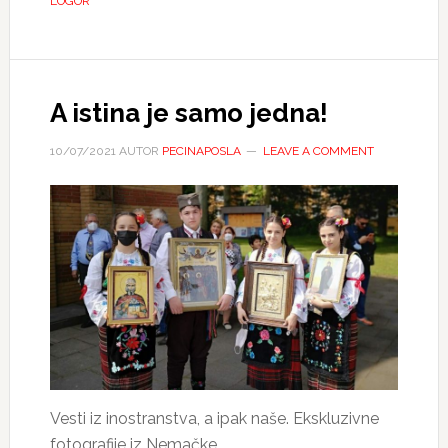
LOGOR
A istina je samo jedna!
10/07/2021
AUTOR
PECINAPOSLA
LEAVE A COMMENT
Vesti iz inostranstva, a ipak naše. Ekskluzivne
fotografije iz Nemačke…