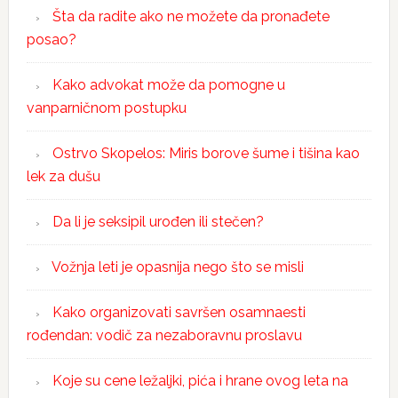
Šta da radite ako ne možete da pronađete
posao?
Kako advokat može da pomogne u
vanparničnom postupku
Ostrvo Skopelos: Miris borove šume i tišina kao
lek za dušu
Da li je seksipil urođen ili stečen?
Vožnja leti je opasnija nego što se misli
Kako organizovati savršen osamnaesti
rođendan: vodič za nezaboravnu proslavu
Koje su cene ležaljki, pića i hrane ovog leta na