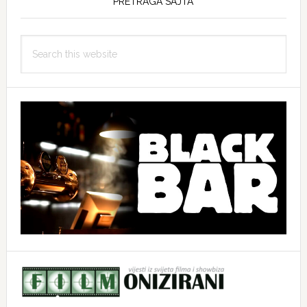
PRETRAGA SAJTA
Search
this
website