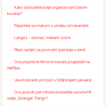
Kako da budete bolje organizovani tokom
kuvanja?
Palačinke sa makom u umaku od narandže
Langoš – domaći, mekani i sočni
Pileći ražnjići sa povrćem (pečenje u rerni)
Ove praznične filmove morate pogledati na
Netflixu
Lika Kolorado prvi put u Srbiji krajem januara!
Ovo je prvih pet minuta poslednje sezone hit
serije „Stranger Things“!