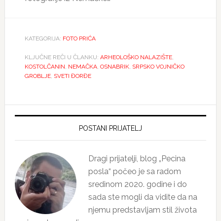
KATEGORIJA:
FOTO PRIĆA
KLJUČNE REČI U ČLANKU:
ARHEOLOŠKO NALAZIŠTE
,
KOSTOLČANIN
,
NEMAČKA
,
OSNABRIK
,
SRPSKO VOJNIČKO
GROBLJE
,
SVETI ĐORĐE
Primary
Sidebar
POSTANI PRIJATELJ
Dragi prijatelji, blog „Pecina
posla“ počeo je sa radom
sredinom 2020. godine i do
sada ste mogli da vidite da na
njemu predstavljam stil života