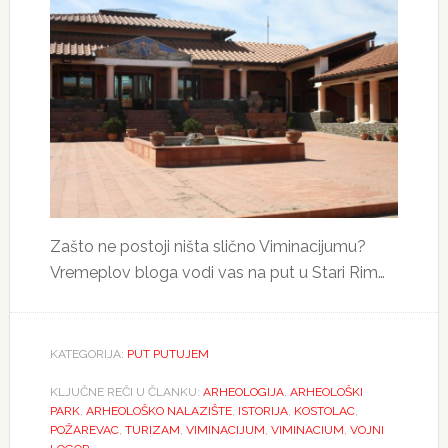
Zašto ne postoji ništa slično Viminacijumu?
Vremeplov bloga vodi vas na put u Stari Rim…
KATEGORIJA:
PUT PUTUJEM
KLJUČNE REČI U ČLANKU:
ARHEOLOGIJA
,
ARHEOLOŠKI
PARK
,
ARHEOLOŠKO NALAZIŠTE
,
ISTORIJA
,
KOSTOLAC
,
POŽAREVAC
,
TURIZAM
,
VIMINACIJUM
,
VIMINACIUM
,
VOJNI