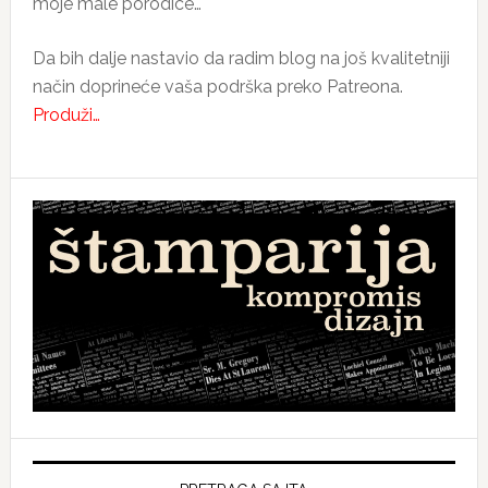
moje male porodice…
Da bih dalje nastavio da radim blog na još kvalitetniji
način doprineće vaša podrška preko Patreona.
Produži…