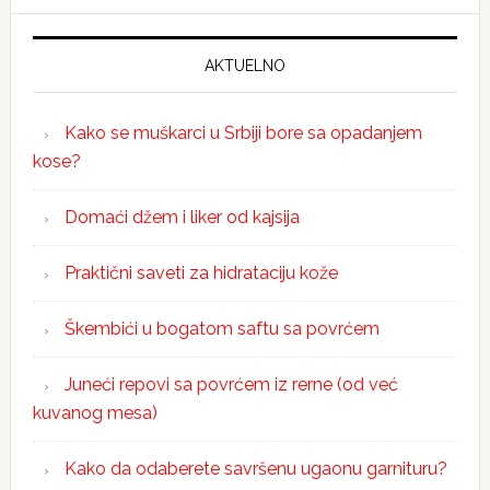
AKTUELNO
Kako se muškarci u Srbiji bore sa opadanjem
kose?
Domaći džem i liker od kajsija
Praktični saveti za hidrataciju kože
Škembići u bogatom saftu sa povrćem
Juneći repovi sa povrćem iz rerne (od već
kuvanog mesa)
Kako da odaberete savršenu ugaonu garnituru?