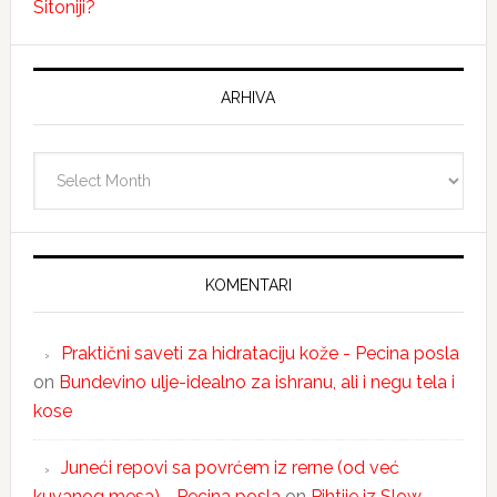
Sitoniji?
ARHIVA
Arhiva
KOMENTARI
Praktični saveti za hidrataciju kože - Pecina posla
on
Bundevino ulje-idealno za ishranu, ali i negu tela i
kose
Juneći repovi sa povrćem iz rerne (od već
kuvanog mesa) - Pecina posla
on
Pihtije iz Slow