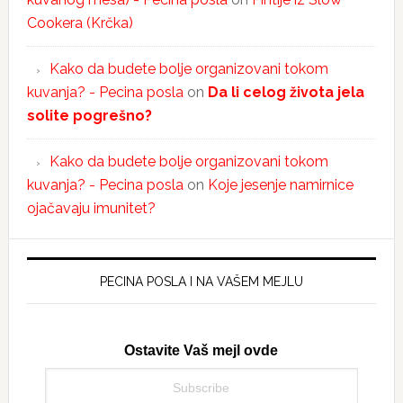
Cookera (Krčka)
Kako da budete bolje organizovani tokom
kuvanja? - Pecina posla
on
Da li celog života jela
solite pogrešno?
Kako da budete bolje organizovani tokom
kuvanja? - Pecina posla
on
Koje jesenje namirnice
ojačavaju imunitet?
PECINA POSLA I NA VAŠEM MEJLU
Ostavite Vaš mejl ovde