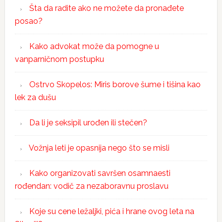
Šta da radite ako ne možete da pronađete
posao?
Kako advokat može da pomogne u
vanparničnom postupku
Ostrvo Skopelos: Miris borove šume i tišina kao
lek za dušu
Da li je seksipil urođen ili stečen?
Vožnja leti je opasnija nego što se misli
Kako organizovati savršen osamnaesti
rođendan: vodič za nezaboravnu proslavu
Koje su cene ležaljki, pića i hrane ovog leta na