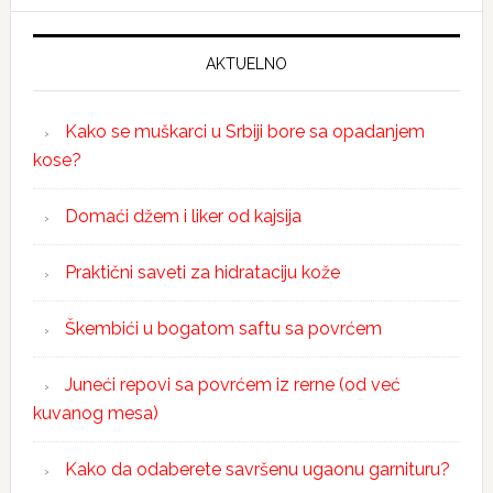
AKTUELNO
Kako se muškarci u Srbiji bore sa opadanjem
kose?
Domaći džem i liker od kajsija
Praktični saveti za hidrataciju kože
Škembići u bogatom saftu sa povrćem
Juneći repovi sa povrćem iz rerne (od već
kuvanog mesa)
Kako da odaberete savršenu ugaonu garnituru?