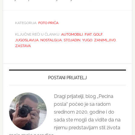
KATEGORIJA:
FOTO PRIĆA
KLJUČNE REČI U ČLANKU:
AUTOMOBILI
,
FIAT
,
GOLF
,
JUGOSLAVIJA
,
NOSTALGIJA
,
STOJADIN
,
YUGO
,
ZANIMLJIVO
,
ZASTAVA
Primary
Sidebar
POSTANI PRIJATELJ
Dragi prijatelji, blog „Pecina
posla“ počeo je sa radom
sredinom 2020. godine i do
sada ste mogli da vidite da na
njemu predstavljam stil života