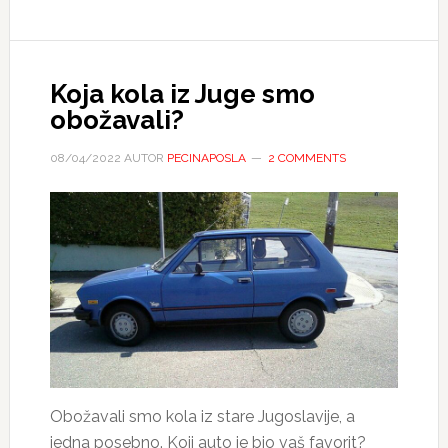
Koja kola iz Juge smo
obožavali?
08/04/2022
AUTOR
PECINAPOSLA
2 COMMENTS
Obožavali smo kola iz stare Jugoslavije, a
jedna posebno. Koji auto je bio vaš favorit?