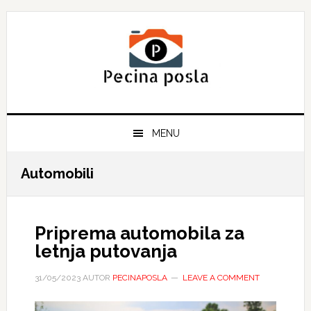
Skip
Skip
Skip
to
to
to
primary
main
primary
navigation
content
sidebar
MENU
Automobili
Priprema automobila za
letnja putovanja
31/05/2023
AUTOR
PECINAPOSLA
LEAVE A COMMENT