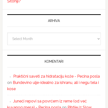
Sitoniji?
ARHIVA
Arhiva
KOMENTARI
Praktični saveti za hidrataciju kože - Pecina posla
on
Bundevino ulje-idealno za ishranu, ali i negu tela i
kose
Juneći repovi sa povrćem iz rerne (od već
kuvanog mesa) - Pecina posla
on
Pihtije iz Slow