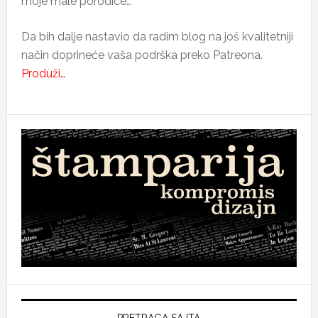
moje male porodice…
Da bih dalje nastavio da radim blog na još kvalitetniji
način doprineće vaša podrška preko Patreona.
Produži…
PRETRAGA SAJTA