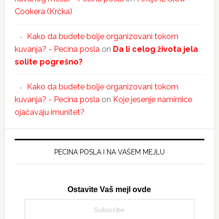
Cookera (Krčka)
Kako da budete bolje organizovani tokom
kuvanja? - Pecina posla
on
Da li celog života jela
solite pogrešno?
Kako da budete bolje organizovani tokom
kuvanja? - Pecina posla
on
Koje jesenje namirnice
ojačavaju imunitet?
PECINA POSLA I NA VAŠEM MEJLU
Ostavite Vaš mejl ovde