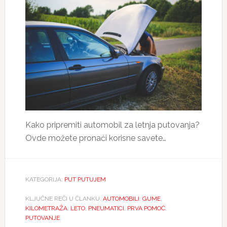
Kako pripremiti automobil za letnja putovanja?
Ovde možete pronaći korisne savete…
KATEGORIJA:
PUT PUTUJEM
KLJUČNE REČI U ČLANKU:
AUTOMOBILI
,
GUME
,
KILOMETRAŽA
,
LETO
,
PNEUMATICI
,
PRVA POMOĆ
,
PUTOVANJE