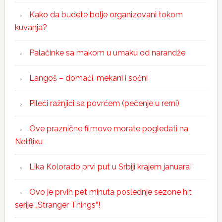
Kako da budete bolje organizovani tokom
kuvanja?
Palačinke sa makom u umaku od narandže
Langoš – domaći, mekani i sočni
Pileći ražnjići sa povrćem (pečenje u rerni)
Ove praznične filmove morate pogledati na
Netflixu
Lika Kolorado prvi put u Srbiji krajem januara!
Ovo je prvih pet minuta poslednje sezone hit
serije „Stranger Things“!