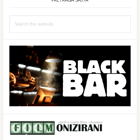
Search
this
website