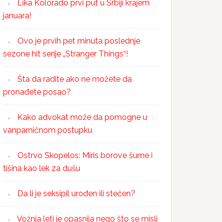
Lika Kolorado prvi put u Srbiji krajem
januara!
Ovo je prvih pet minuta poslednje
sezone hit serije „Stranger Things“!
Šta da radite ako ne možete da
pronađete posao?
Kako advokat može da pomogne u
vanparničnom postupku
Ostrvo Skopelos: Miris borove šume i
tišina kao lek za dušu
Da li je seksipil urođen ili stečen?
Vožnja leti je opasnija nego što se misli