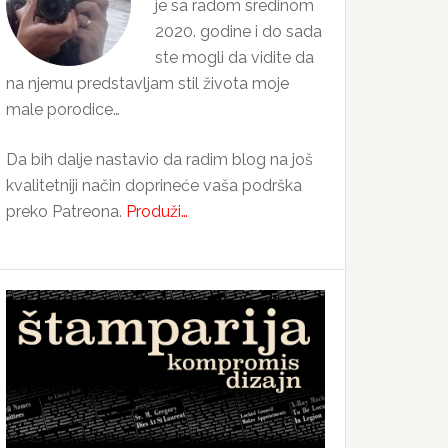
je sa radom sredinom
2020. godine i do sada
ste mogli da vidite da
na njemu predstavljam stil života moje
male porodice…
Da bih dalje nastavio da radim blog na još
kvalitetniji način doprineće vaša podrška
preko Patreona.
Produži…