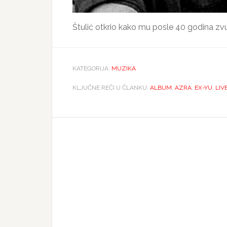
Štulić otkrio kako mu posle 40 godina zvu
KATEGORIJA:
MUZIKA
KLJUČNE REČI U ČLANKU:
ALBUM
,
AZRA
,
EX-YU
,
LIV