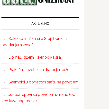
AKTUELNO
Kako se muškarci u Srbiji bore sa
opadanjem kose?
Domaći džem i liker od kajsija
Praktični saveti za hidrataciju kože
Škembići u bogatom saftu sa povrćem
Juneći repovi sa povrćem iz rerne (od
već kuvanog mesa)