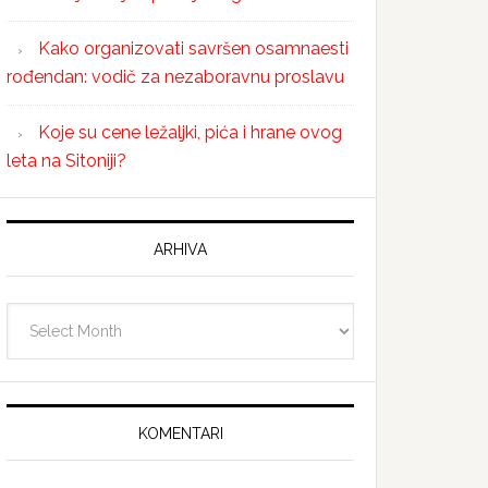
Kako organizovati savršen osamnaesti
rođendan: vodič za nezaboravnu proslavu
Koje su cene ležaljki, pića i hrane ovog
leta na Sitoniji?
ARHIVA
Arhiva
KOMENTARI