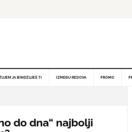
ŽUJEM JA BINDŽUJEŠ TI
IZMEĐU REDOVA
PROMO
P
vno do dna“ najbolji