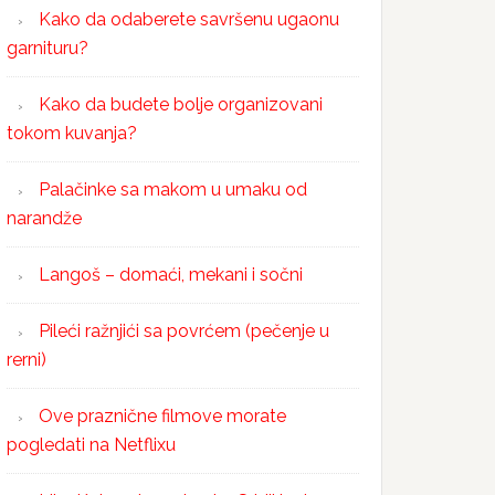
Kako da odaberete savršenu ugaonu
garnituru?
Kako da budete bolje organizovani
tokom kuvanja?
Palačinke sa makom u umaku od
narandže
Langoš – domaći, mekani i sočni
Pileći ražnjići sa povrćem (pečenje u
rerni)
Ove praznične filmove morate
pogledati na Netflixu