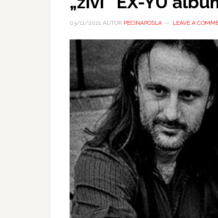
„živi“ EX-YU albu
03/11/2021
AUTOR
PECINAPOSLA
LEAVE A COMM