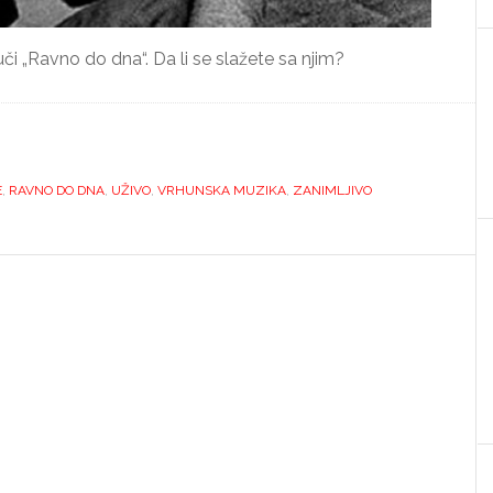
či „Ravno do dna“. Da li se slažete sa njim?
E
,
RAVNO DO DNA
,
UŽIVO
,
VRHUNSKA MUZIKA
,
ZANIMLJIVO