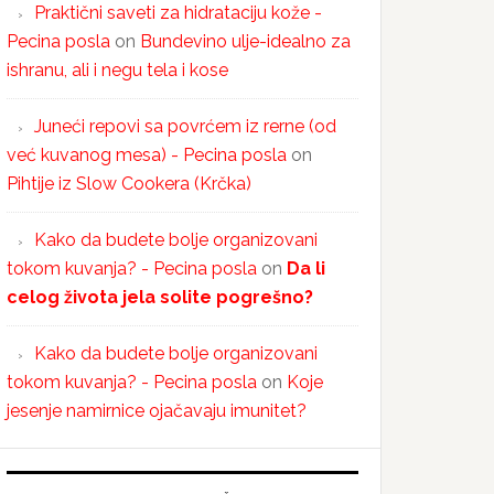
Praktični saveti za hidrataciju kože -
Pecina posla
on
Bundevino ulje-idealno za
ishranu, ali i negu tela i kose
Juneći repovi sa povrćem iz rerne (od
već kuvanog mesa) - Pecina posla
on
Pihtije iz Slow Cookera (Krčka)
Kako da budete bolje organizovani
tokom kuvanja? - Pecina posla
on
Da li
celog života jela solite pogrešno?
Kako da budete bolje organizovani
tokom kuvanja? - Pecina posla
on
Koje
jesenje namirnice ojačavaju imunitet?