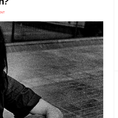
m?
ENT