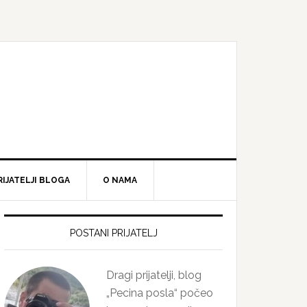
RIJATELJI BLOGA
O NAMA
Primary
Sidebar
POSTANI PRIJATELJ
Dragi prijatelji, blog
„Pecina posla“ počeo