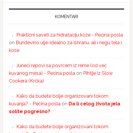
KOMENTARI
Praktični saveti za hidrataciju kože - Pecina posla
on
Bundevino ulje-idealno za ishranu, ali i negu tela i
kose
Juneći repovi sa povrćem iz rerne (od već
kuvanog mesa) - Pecina posla
on
Pihtije iz Slow
Cookera (Krčka)
Kako da budete bolje organizovani tokom
kuvanja? - Pecina posla
on
Da li celog života jela
solite pogrešno?
Kako da budete bolje organizovani tokom