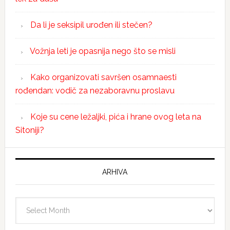
Da li je seksipil urođen ili stečen?
Vožnja leti je opasnija nego što se misli
Kako organizovati savršen osamnaesti
rođendan: vodič za nezaboravnu proslavu
Koje su cene ležaljki, pića i hrane ovog leta na
Sitoniji?
ARHIVA
Arhiva