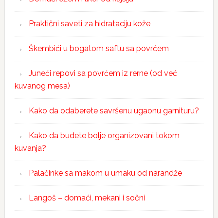
Praktični saveti za hidrataciju kože
Škembići u bogatom saftu sa povrćem
Juneći repovi sa povrćem iz rerne (od već
kuvanog mesa)
Kako da odaberete savršenu ugaonu garnituru?
Kako da budete bolje organizovani tokom
kuvanja?
Palačinke sa makom u umaku od narandže
Langoš – domaći, mekani i sočni