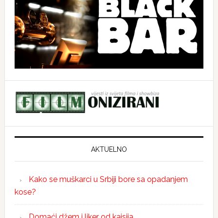
AKTUELNO
Kako se muškarci u Srbiji bore sa opadanjem
kose?
Domaći džem i liker od kajsija