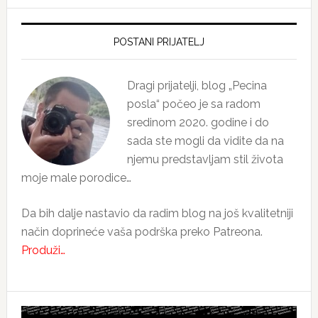
Primary
Sidebar
POSTANI PRIJATELJ
Dragi prijatelji, blog „Pecina
posla“ počeo je sa radom
sredinom 2020. godine i do
sada ste mogli da vidite da na
njemu predstavljam stil života
moje male porodice…
Da bih dalje nastavio da radim blog na još kvalitetniji
način doprineće vaša podrška preko Patreona.
Produži…