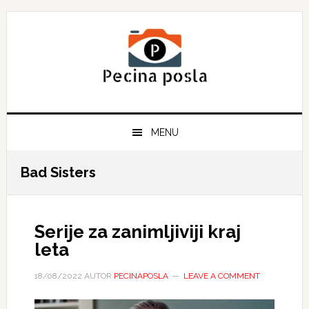
Skip
Skip
Skip
to
to
to
primary
main
primary
navigation
content
sidebar
MENU
Bad Sisters
Serije za zanimljiviji kraj
leta
18/08/2022
AUTOR
PECINAPOSLA
LEAVE A COMMENT