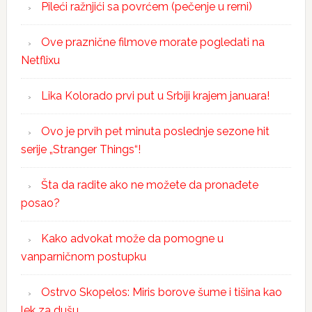
Pileći ražnjići sa povrćem (pečenje u rerni)
Ove praznične filmove morate pogledati na
Netflixu
Lika Kolorado prvi put u Srbiji krajem januara!
Ovo je prvih pet minuta poslednje sezone hit
serije „Stranger Things“!
Šta da radite ako ne možete da pronađete
posao?
Kako advokat može da pomogne u
vanparničnom postupku
Ostrvo Skopelos: Miris borove šume i tišina kao
lek za dušu