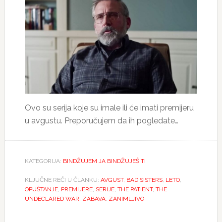
Ovo su serija koje su imale ili će imati premijeru
u avgustu. Preporučujem da ih pogledate…
KATEGORIJA:
BINDŽUJEM JA BINDŽUJEŠ TI
KLJUČNE REČI U ČLANKU:
AVGUST
,
BAD SISTERS
,
LETO
,
OPUŠTANJE
,
PREMIJERE
,
SERIJE
,
THE PATIENT
,
THE
UNDECLARED WAR
,
ZABAVA
,
ZANIMLJIVO