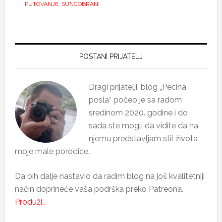
PUTOVANJE
,
SUNCOBRANI
Primary
Sidebar
POSTANI PRIJATELJ
Dragi prijatelji, blog „Pecina
posla“ počeo je sa radom
sredinom 2020. godine i do
sada ste mogli da vidite da na
njemu predstavljam stil života
moje male porodice…
Da bih dalje nastavio da radim blog na još kvalitetniji
način doprineće vaša podrška preko Patreona.
Produži…