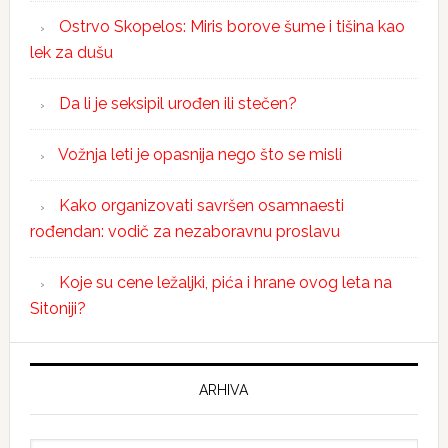
Ostrvo Skopelos: Miris borove šume i tišina kao
lek za dušu
Da li je seksipil urođen ili stečen?
Vožnja leti je opasnija nego što se misli
Kako organizovati savršen osamnaesti
rođendan: vodič za nezaboravnu proslavu
Koje su cene ležaljki, pića i hrane ovog leta na
Sitoniji?
ARHIVA