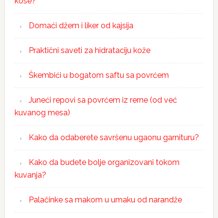
kose?
Domaći džem i liker od kajsija
Praktični saveti za hidrataciju kože
Škembići u bogatom saftu sa povrćem
Juneći repovi sa povrćem iz rerne (od već
kuvanog mesa)
Kako da odaberete savršenu ugaonu garnituru?
Kako da budete bolje organizovani tokom
kuvanja?
Palačinke sa makom u umaku od narandže