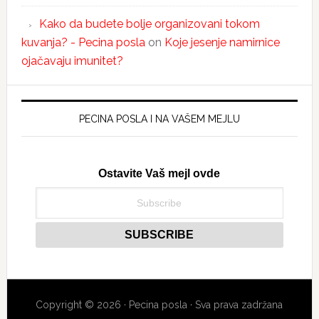
Kako da budete bolje organizovani tokom
kuvanja? - Pecina posla
on
Koje jesenje namirnice
ojačavaju imunitet?
PECINA POSLA I NA VAŠEM MEJLU
Ostavite Vaš mejl ovde
Copyright © 2026 · Pecina posla · Sva prava zadržana