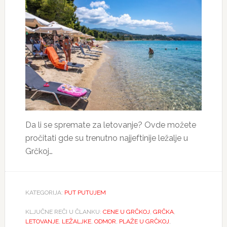
Da li se spremate za letovanje? Ovde možete
pročitati gde su trenutno najjeftinije ležalje u
Grčkoj…
KATEGORIJA:
PUT PUTUJEM
KLJUČNE REČI U ČLANKU:
CENE U GRČKOJ
,
GRČKA
,
LETOVANJE
,
LEŽALJKE
,
ODMOR
,
PLAŽE U GRČKOJ
,