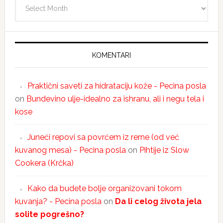
Arhiva
KOMENTARI
Praktični saveti za hidrataciju kože - Pecina posla
on
Bundevino ulje-idealno za ishranu, ali i negu tela i
kose
Juneći repovi sa povrćem iz rerne (od već
kuvanog mesa) - Pecina posla
on
Pihtije iz Slow
Cookera (Krčka)
Kako da budete bolje organizovani tokom
kuvanja? - Pecina posla
on
Da li celog života jela
solite pogrešno?