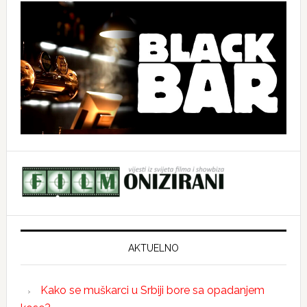
AKTUELNO
Kako se muškarci u Srbiji bore sa opadanjem