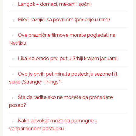
Langoš – domaći, mekani i sočni
Pileći ražnjići sa povrćem (pečenje u rerni)
Ove praznične filmove morate pogledati na
Netflixu
Lika Kolorado prvi put u Srbiji krajem januara!
Ovo je prvih pet minuta poslednje sezone hit
serije „Stranger Things“!
Šta da radite ako ne možete da pronađete
posao?
Kako advokat može da pomogne u
vanparničnom postupku