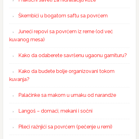
Škembići u bogatom saftu sa povrćem
Juneći repovi sa povrćem iz rerne (od već
kuvanog mesa)
Kako da odaberete savršenu ugaonu garnituru?
Kako da budete bolje organizovani tokom
kuvanja?
Palačinke sa makom u umaku od narandže
Langoš – domaći, mekani i sočni
Pileći ražnjići sa povrćem (pečenje u rerni)