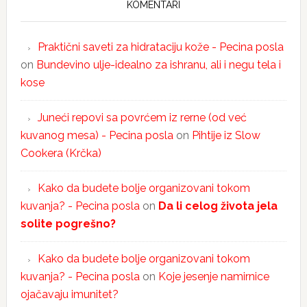
KOMENTARI
Praktični saveti za hidrataciju kože - Pecina posla
on
Bundevino ulje-idealno za ishranu, ali i negu tela i
kose
Juneći repovi sa povrćem iz rerne (od već
kuvanog mesa) - Pecina posla
on
Pihtije iz Slow
Cookera (Krčka)
Kako da budete bolje organizovani tokom
kuvanja? - Pecina posla
on
Da li celog života jela
solite pogrešno?
Kako da budete bolje organizovani tokom
kuvanja? - Pecina posla
on
Koje jesenje namirnice
ojačavaju imunitet?