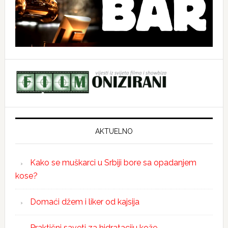
AKTUELNO
Kako se muškarci u Srbiji bore sa opadanjem
kose?
Domaći džem i liker od kajsija
Praktični saveti za hidrataciju kože