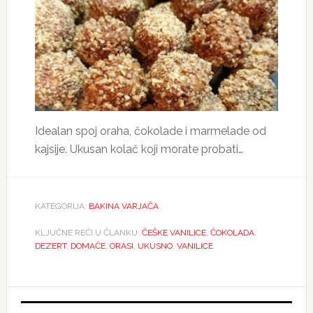
Idealan spoj oraha, čokolade i marmelade od
kajsije. Ukusan kolač koji morate probati…
KATEGORIJA:
BAKINA VARJAČA
KLJUČNE REČI U ČLANKU:
ČEŠKE VANILICE
,
ČOKOLADA
,
DEZERT
,
DOMAĆE
,
ORASI
,
UKUSNO
,
VANILICE
Primary