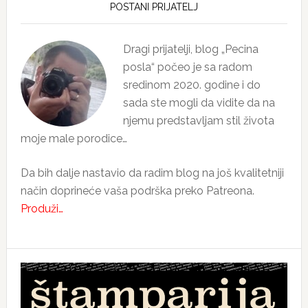
Sidebar
POSTANI PRIJATELJ
Dragi prijatelji, blog „Pecina
posla“ počeo je sa radom
sredinom 2020. godine i do
sada ste mogli da vidite da na
njemu predstavljam stil života
moje male porodice…
Da bih dalje nastavio da radim blog na još kvalitetniji
način doprineće vaša podrška preko Patreona.
Produži…