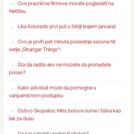
Ove praznične filmove morate pogledati na
Netflixu
Lika Kolorado prvi put u Srbiji krajem januara!
Ovo je prvih pet minuta poslednje sezone hit
serije „Stranger Things“!
Šta da radite ako ne možete da pronađete
posao?
Kako advokat može da pomogne u
vanparničnom postupku
Ostrvo Skopelos: Miris borove šume i tišina kao
lek za dušu
Da li je seksipil urođen ili stečen?