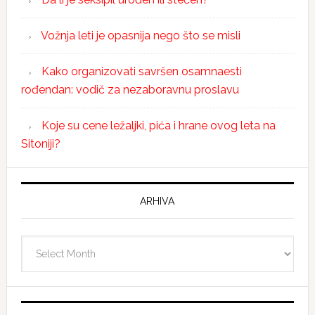
Vožnja leti je opasnija nego što se misli
Kako organizovati savršen osamnaesti
rođendan: vodič za nezaboravnu proslavu
Koje su cene ležaljki, pića i hrane ovog leta na
Sitoniji?
ARHIVA
Arhiva