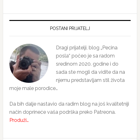
Primary
Sidebar
POSTANI PRIJATELJ
Dragi prijatelji, blog „Pecina
posla“ počeo je sa radom
sredinom 2020. godine i do
sada ste mogli da vidite da na
njemu predstavljam stil života
moje male porodice…
Da bih dalje nastavio da radim blog na još kvalitetniji
način doprineće vaša podrška preko Patreona.
Produži…