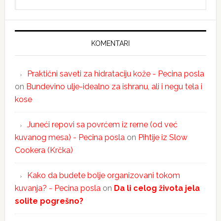
KOMENTARI
Praktični saveti za hidrataciju kože - Pecina posla
on
Bundevino ulje-idealno za ishranu, ali i negu tela i
kose
Juneći repovi sa povrćem iz rerne (od već
kuvanog mesa) - Pecina posla
on
Pihtije iz Slow
Cookera (Krčka)
Kako da budete bolje organizovani tokom
kuvanja? - Pecina posla
on
Da li celog života jela
solite pogrešno?