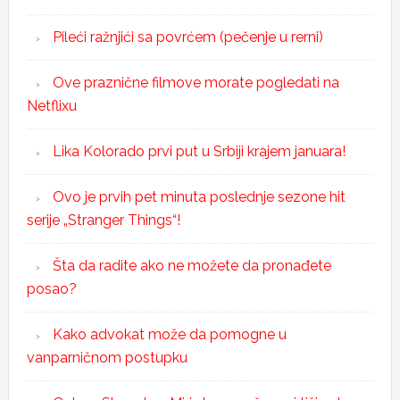
Pileći ražnjići sa povrćem (pečenje u rerni)
Ove praznične filmove morate pogledati na
Netflixu
Lika Kolorado prvi put u Srbiji krajem januara!
Ovo je prvih pet minuta poslednje sezone hit
serije „Stranger Things“!
Šta da radite ako ne možete da pronađete
posao?
Kako advokat može da pomogne u
vanparničnom postupku