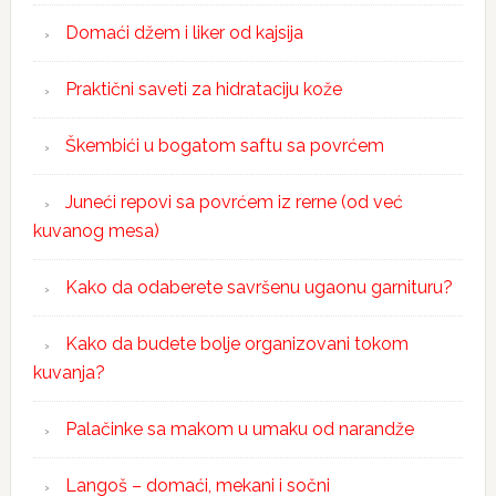
Domaći džem i liker od kajsija
Praktični saveti za hidrataciju kože
Škembići u bogatom saftu sa povrćem
Juneći repovi sa povrćem iz rerne (od već
kuvanog mesa)
Kako da odaberete savršenu ugaonu garnituru?
Kako da budete bolje organizovani tokom
kuvanja?
Palačinke sa makom u umaku od narandže
Langoš – domaći, mekani i sočni