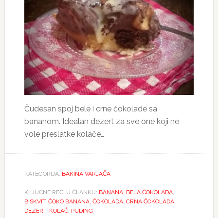
Čudesan spoj bele i crne čokolade sa
bananom. Idealan dezert za sve one koji ne
vole preslatke kolače…
KATEGORIJA:
BAKINA VARJAČA
KLJUČNE REČI U ČLANKU:
BANANA
,
BELA ČOKOLADA
,
BISKVIT
,
ČOKO BANANA
,
ČOKOLADA
,
CRNA ČOKOLADA
,
DEZERT
,
KOLAČ
,
PUDING