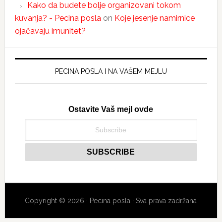
Kako da budete bolje organizovani tokom
kuvanja? - Pecina posla
on
Koje jesenje namirnice
ojačavaju imunitet?
PECINA POSLA I NA VAŠEM MEJLU
Ostavite Vaš mejl ovde
Copyright © 2026 · Pecina posla · Sva prava zadržana