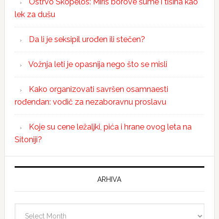
Ostrvo Skopelos: Miris borove šume i tišina kao
lek za dušu
Da li je seksipil urođen ili stečen?
Vožnja leti je opasnija nego što se misli
Kako organizovati savršen osamnaesti
rođendan: vodič za nezaboravnu proslavu
Koje su cene ležaljki, pića i hrane ovog leta na
Sitoniji?
ARHIVA
Arhiva