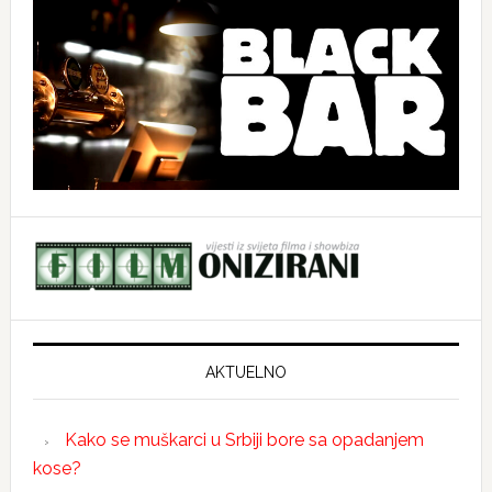
AKTUELNO
Kako se muškarci u Srbiji bore sa opadanjem
kose?