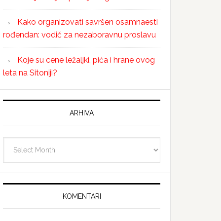
Kako organizovati savršen osamnaesti
rođendan: vodič za nezaboravnu proslavu
Koje su cene ležaljki, pića i hrane ovog
leta na Sitoniji?
ARHIVA
Arhiva
KOMENTARI