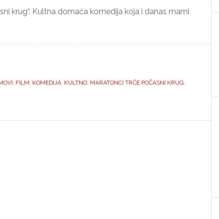
časni krug“. Kultna domaća komedija koja i danas mami
MOVI
,
FILM
,
KOMEDIJA
,
KULTNO
,
MARATONCI TRČE POČASNI KRUG
,