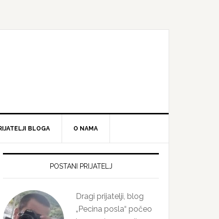
RIJATELJI BLOGA
O NAMA
Primary
Sidebar
POSTANI PRIJATELJ
Dragi prijatelji, blog
„Pecina posla“ počeo