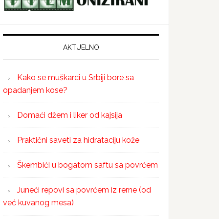
AKTUELNO
Kako se muškarci u Srbiji bore sa
opadanjem kose?
Domaći džem i liker od kajsija
Praktični saveti za hidrataciju kože
Škembići u bogatom saftu sa povrćem
Juneći repovi sa povrćem iz rerne (od
već kuvanog mesa)