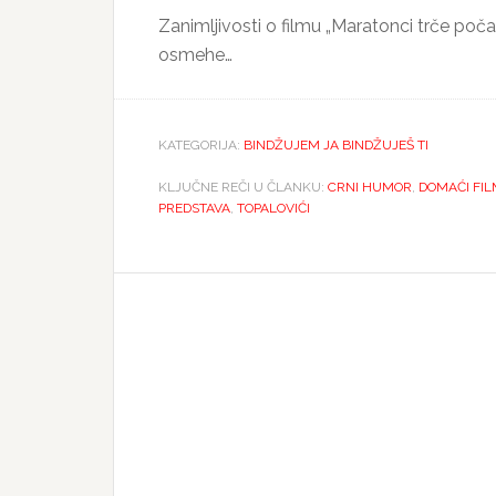
Zanimljivosti o filmu „Maratonci trče po
osmehe…
KATEGORIJA:
BINDŽUJEM JA BINDŽUJEŠ TI
KLJUČNE REČI U ČLANKU:
CRNI HUMOR
,
DOMAĆI FIL
PREDSTAVA
,
TOPALOVIĆI