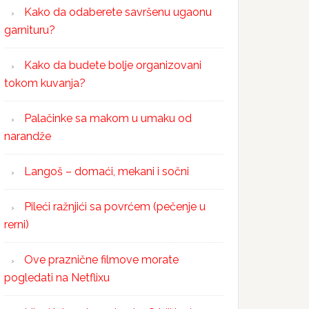
Kako da odaberete savršenu ugaonu
garnituru?
Kako da budete bolje organizovani
tokom kuvanja?
Palačinke sa makom u umaku od
narandže
Langoš – domaći, mekani i sočni
Pileći ražnjići sa povrćem (pečenje u
rerni)
Ove praznične filmove morate
pogledati na Netflixu