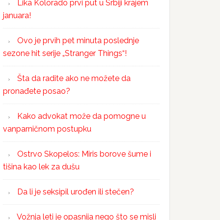
Lika Kolorado prvi put u Srbiji krajem
januara!
Ovo je prvih pet minuta poslednje
sezone hit serije „Stranger Things“!
Šta da radite ako ne možete da
pronađete posao?
Kako advokat može da pomogne u
vanparničnom postupku
Ostrvo Skopelos: Miris borove šume i
tišina kao lek za dušu
Da li je seksipil urođen ili stečen?
Vožnja leti je opasnija nego što se misli