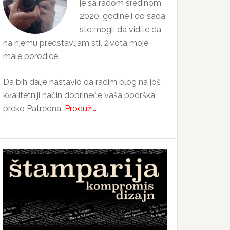
je sa radom sredinom
2020. godine i do sada
ste mogli da vidite da
na njemu predstavljam stil života moje
male porodice…
Da bih dalje nastavio da radim blog na još
kvalitetniji način doprineće vaša podrška
preko Patreona.
Produži…