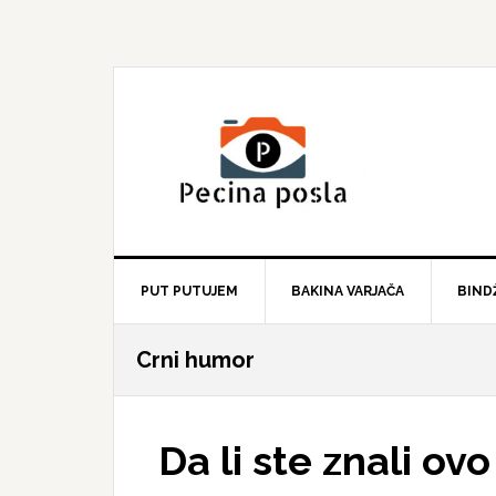
Skip
Skip
Skip
to
to
to
primary
main
primary
navigation
content
sidebar
PUT PUTUJEM
BAKINA VARJAČA
BIND
Crni humor
Da li ste znali o