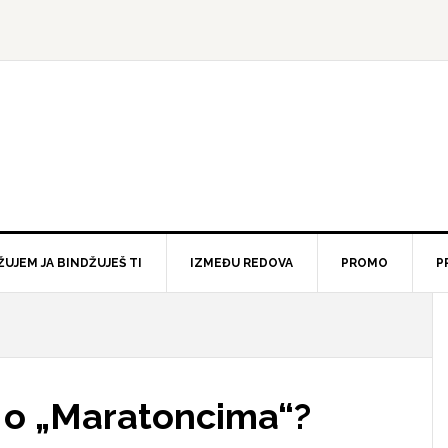
ŽUJEM JA BINDŽUJEŠ TI
IZMEĐU REDOVA
PROMO
P
vo o „Maratoncima“?