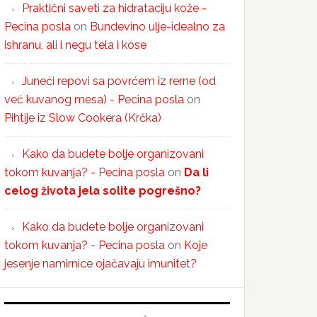
Praktični saveti za hidrataciju kože -
Pecina posla
on
Bundevino ulje-idealno za
ishranu, ali i negu tela i kose
Juneći repovi sa povrćem iz rerne (od
već kuvanog mesa) - Pecina posla
on
Pihtije iz Slow Cookera (Krčka)
Kako da budete bolje organizovani
tokom kuvanja? - Pecina posla
on
Da li
celog života jela solite pogrešno?
Kako da budete bolje organizovani
tokom kuvanja? - Pecina posla
on
Koje
jesenje namirnice ojačavaju imunitet?