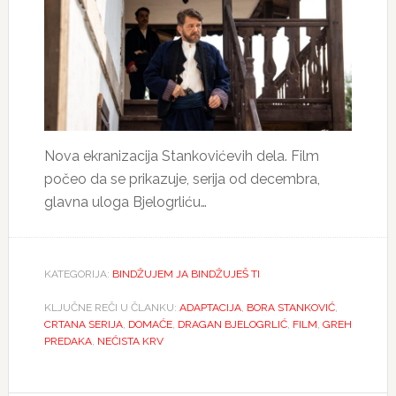
Nova ekranizacija Stankovićevih dela. Film
počeo da se prikazuje, serija od decembra,
glavna uloga Bjelogrliću…
KATEGORIJA:
BINDŽUJEM JA BINDŽUJEŠ TI
KLJUČNE REČI U ČLANKU:
ADAPTACIJA
,
BORA STANKOVIĆ
,
CRTANA SERIJA
,
DOMAĆE
,
DRAGAN BJELOGRLIĆ
,
FILM
,
GREH
PREDAKA
,
NEĆISTA KRV