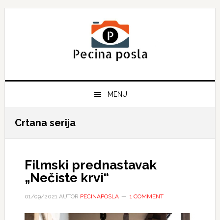
Skip
Skip
Skip
to
to
to
primary
main
primary
navigation
content
sidebar
MENU
Crtana serija
Filmski prednastavak
„Nečiste krvi“
01/09/2021
AUTOR
PECINAPOSLA
1 COMMENT