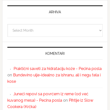
ARHIVA
Arhiva
KOMENTARI
Praktični saveti za hidrataciju kože - Pecina posla
on
Bundevino ulje-idealno za ishranu, ali i negu tela i
kose
Juneći repovi sa povrćem iz rerne (od već
kuvanog mesa) - Pecina posla
on
Pihtije iz Slow
Cookera (Krčka)