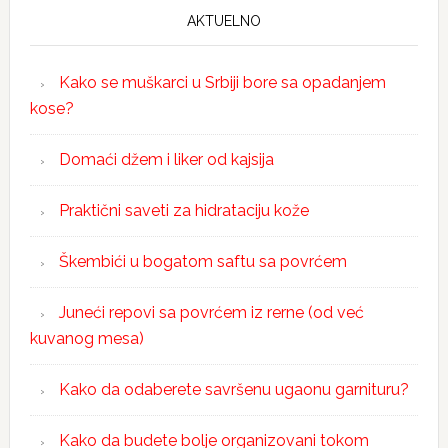
AKTUELNO
Kako se muškarci u Srbiji bore sa opadanjem
kose?
Domaći džem i liker od kajsija
Praktični saveti za hidrataciju kože
Škembići u bogatom saftu sa povrćem
Juneći repovi sa povrćem iz rerne (od već
kuvanog mesa)
Kako da odaberete savršenu ugaonu garnituru?
Kako da budete bolje organizovani tokom