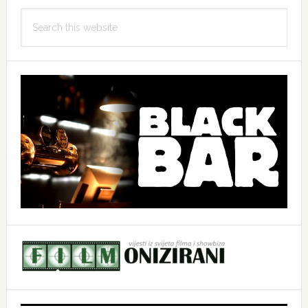
Search
this
website