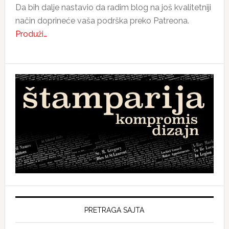
Da bih dalje nastavio da radim blog na još kvalitetniji
način doprineće vaša podrška preko Patreona.
Produži…
PRETRAGA SAJTA