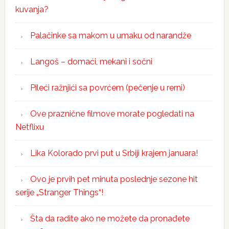
kuvanja?
Palačinke sa makom u umaku od narandže
Langoš – domaći, mekani i sočni
Pileći ražnjići sa povrćem (pečenje u rerni)
Ove praznične filmove morate pogledati na
Netflixu
Lika Kolorado prvi put u Srbiji krajem januara!
Ovo je prvih pet minuta poslednje sezone hit
serije „Stranger Things“!
Šta da radite ako ne možete da pronađete