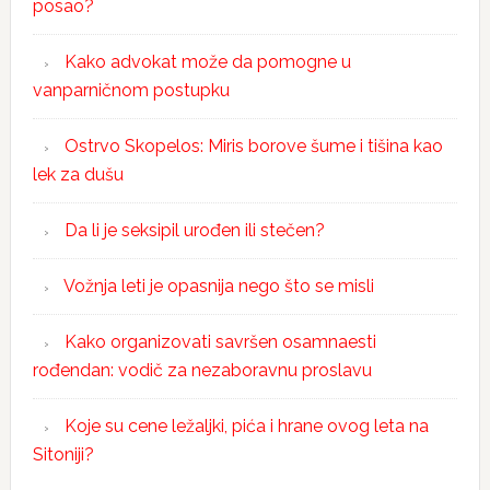
posao?
Kako advokat može da pomogne u
vanparničnom postupku
Ostrvo Skopelos: Miris borove šume i tišina kao
lek za dušu
Da li je seksipil urođen ili stečen?
Vožnja leti je opasnija nego što se misli
Kako organizovati savršen osamnaesti
rođendan: vodič za nezaboravnu proslavu
Koje su cene ležaljki, pića i hrane ovog leta na
Sitoniji?