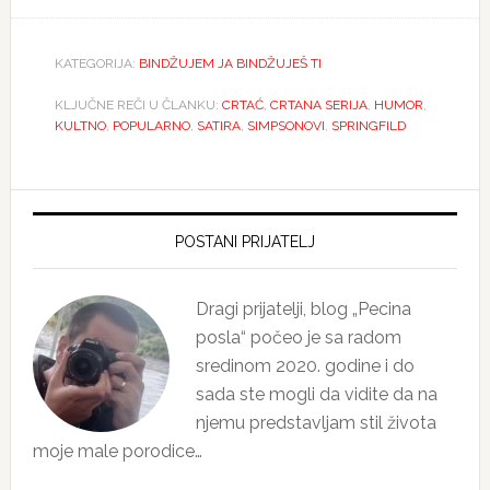
KATEGORIJA:
BINDŽUJEM JA BINDŽUJEŠ TI
KLJUČNE REČI U ČLANKU:
CRTAĆ
,
CRTANA SERIJA
,
HUMOR
,
KULTNO
,
POPULARNO
,
SATIRA
,
SIMPSONOVI
,
SPRINGFILD
Primary
Sidebar
POSTANI PRIJATELJ
Dragi prijatelji, blog „Pecina
posla“ počeo je sa radom
sredinom 2020. godine i do
sada ste mogli da vidite da na
njemu predstavljam stil života
moje male porodice…