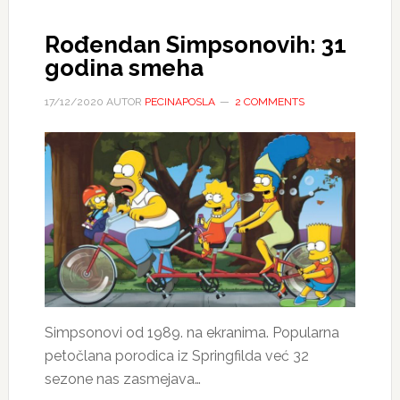
Rođendan Simpsonovih: 31
godina smeha
17/12/2020
AUTOR
PECINAPOSLA
2 COMMENTS
Simpsonovi od 1989. na ekranima. Popularna
petočlana porodica iz Springfilda već 32
sezone nas zasmejava…