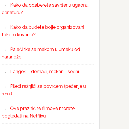
Kako da odaberete savršenu ugaonu
garnituru?
Kako da budete bolje organizovani
tokom kuvanja?
Palačinke sa makom u umaku od
narandže
Langoš – domaći, mekani i sočni
Pileći ražnjići sa povrćem (pečenje u
rerni)
Ove praznične filmove morate
pogledati na Netflixu