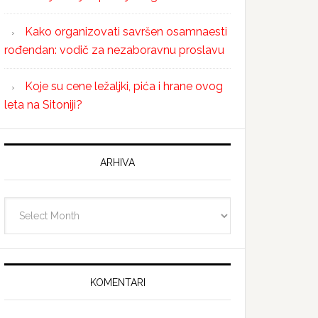
Kako organizovati savršen osamnaesti
rođendan: vodič za nezaboravnu proslavu
Koje su cene ležaljki, pića i hrane ovog
leta na Sitoniji?
ARHIVA
Arhiva
KOMENTARI