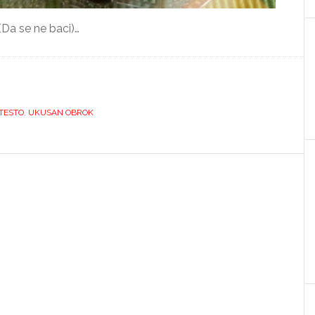
Da se ne baci)…
TESTO
,
UKUSAN OBROK