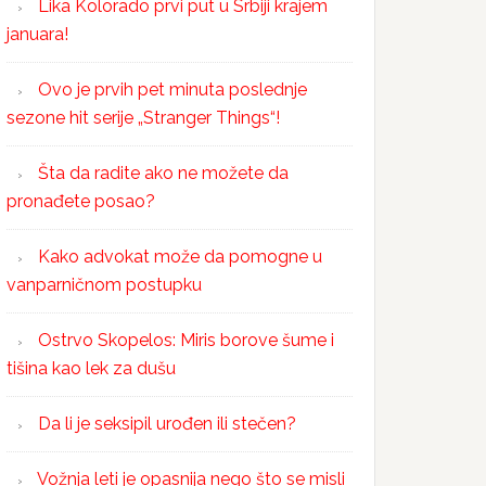
Lika Kolorado prvi put u Srbiji krajem
januara!
Ovo je prvih pet minuta poslednje
sezone hit serije „Stranger Things“!
Šta da radite ako ne možete da
pronađete posao?
Kako advokat može da pomogne u
vanparničnom postupku
Ostrvo Skopelos: Miris borove šume i
tišina kao lek za dušu
Da li je seksipil urođen ili stečen?
Vožnja leti je opasnija nego što se misli