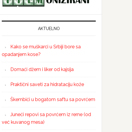
AKTUELNO
Kako se muškarci u Srbiji bore sa
opadanjem kose?
Domaći džem i liker od kajsija
Praktični saveti za hidrataciju kože
Škembići u bogatom saftu sa povrćem
Juneći repovi sa povrćem iz rerne (od
već kuvanog mesa)