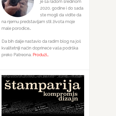
je sa radom sredinom
2020. godine i do sada
ste mogli da vidite da
na njemu predstavljam stil života moje
male porodice…
Da bih dalje nastavio da radim blog na još
kvalitetniji način doprineće vaša podrška
preko Patreona.
Produži…