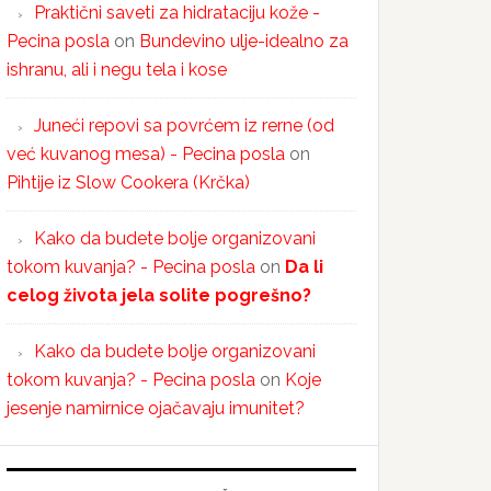
Praktični saveti za hidrataciju kože -
Pecina posla
on
Bundevino ulje-idealno za
ishranu, ali i negu tela i kose
Juneći repovi sa povrćem iz rerne (od
već kuvanog mesa) - Pecina posla
on
Pihtije iz Slow Cookera (Krčka)
Kako da budete bolje organizovani
tokom kuvanja? - Pecina posla
on
Da li
celog života jela solite pogrešno?
Kako da budete bolje organizovani
tokom kuvanja? - Pecina posla
on
Koje
jesenje namirnice ojačavaju imunitet?