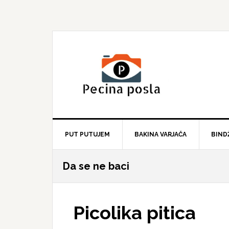
Skip
Skip
Skip
to
to
to
primary
main
primary
navigation
content
sidebar
PUT PUTUJEM
BAKINA VARJAČA
BIND
Da se ne baci
Picolika pitica