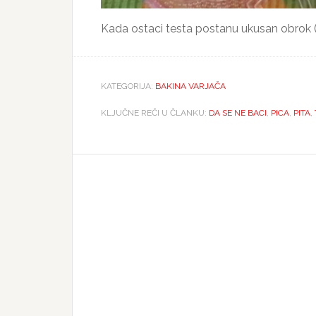
Kada ostaci testa postanu ukusan obrok (
KATEGORIJA:
BAKINA VARJAČA
KLJUČNE REČI U ČLANKU:
DA SE NE BACI
,
PICA
,
PITA
,