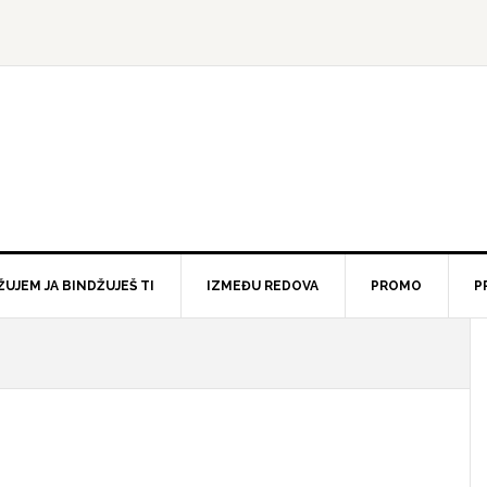
ŽUJEM JA BINDŽUJEŠ TI
IZMEĐU REDOVA
PROMO
P