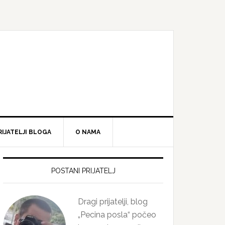
RIJATELJI BLOGA
O NAMA
Primary
Sidebar
POSTANI PRIJATELJ
Dragi prijatelji, blog
„Pecina posla“ počeo