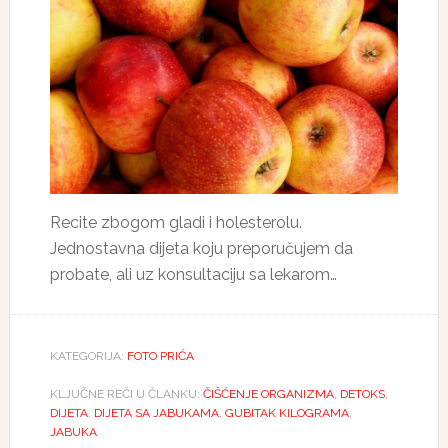
Recite zbogom gladi i holesterolu.
Jednostavna dijeta koju preporučujem da
probate, ali uz konsultaciju sa lekarom…
KATEGORIJA:
FOTO PRIĆA
KLJUČNE REČI U ČLANKU:
ČIŠĆENJE ORGANIZMA
,
DETOKS
,
DIJETA
,
DIJETA SA JABUKAMA
,
GUBITAK KILOGRAMA
,
JABUKA