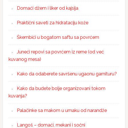
Domaći džem i liker od kajsija
Praktični saveti za hidrataciju kože
Škembići u bogatom saftu sa povrćem
Juneći repovi sa povrćem iz rerne (od već
kuvanog mesa)
Kako da odaberete savršenu ugaonu garnituru?
Kako da budete bolje organizovani tokom
kuvanja?
Palačinke sa makom u umaku od narandže
Langoš – domaći, mekani i sočni