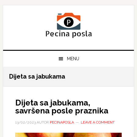
Skip
Skip
Skip
to
to
to
primary
main
primary
navigation
content
sidebar
MENU
Dijeta sa jabukama
Dijeta sa jabukama,
savršena posle praznika
13/02/2023
AUTOR
PECINAPOSLA
LEAVE A COMMENT