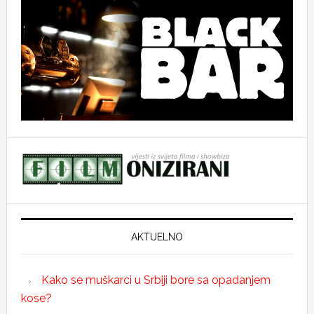
AKTUELNO
Kako se muškarci u Srbiji bore sa opadanjem
kose?