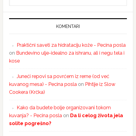
KOMENTARI
Praktični saveti za hidrataciju kože - Pecina posla
on
Bundevino ulje-idealno za ishranu, ali i negu tela i
kose
Juneći repovi sa povrćem iz rerne (od već
kuvanog mesa) - Pecina posla
on
Pihtije iz Slow
Cookera (Krčka)
Kako da budete bolje organizovani tokom
kuvanja? - Pecina posla
on
Da li celog života jela
solite pogrešno?