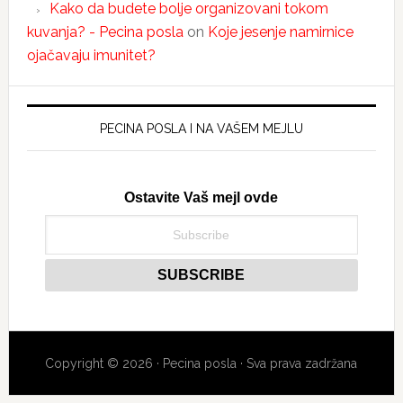
Kako da budete bolje organizovani tokom
kuvanja? - Pecina posla
on
Koje jesenje namirnice
ojačavaju imunitet?
PECINA POSLA I NA VAŠEM MEJLU
Ostavite Vaš mejl ovde
Copyright © 2026 · Pecina posla · Sva prava zadržana