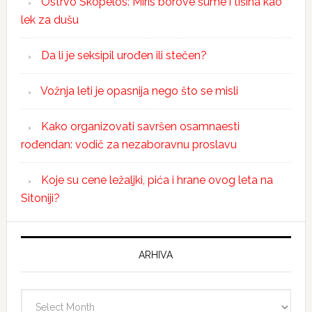
Ostrvo Skopelos: Miris borove šume i tišina kao
lek za dušu
Da li je seksipil urođen ili stečen?
Vožnja leti je opasnija nego što se misli
Kako organizovati savršen osamnaesti
rođendan: vodič za nezaboravnu proslavu
Koje su cene ležaljki, pića i hrane ovog leta na
Sitoniji?
ARHIVA
Arhiva