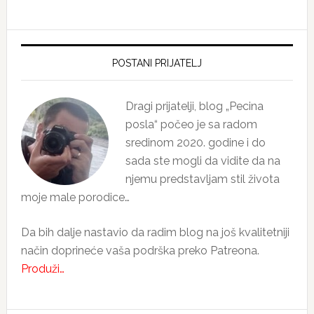
Primary
Sidebar
POSTANI PRIJATELJ
Dragi prijatelji, blog „Pecina
posla“ počeo je sa radom
sredinom 2020. godine i do
sada ste mogli da vidite da na
njemu predstavljam stil života
moje male porodice…
Da bih dalje nastavio da radim blog na još kvalitetniji
način doprineće vaša podrška preko Patreona.
Produži…