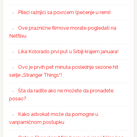
Pileći ražnjići sa povrćem (pečenje u rerni)
Ove praznične filmove morate pogledati na
Netflixu
Lika Kolorado prvi put u Srbiji krajem januara!
Ovo je prvih pet minuta poslednje sezone hit
serije „Stranger Things“!
Šta da radite ako ne možete da pronađete
posao?
Kako advokat može da pomogne u
vanparničnom postupku