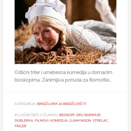
Odlični triler i urnebesna komedija u domaćim
bioskopima. Zanimljiva ponuda za filomofile…
KATEGORIJA:
BINDŽUJEM JA BINDŽUJEŠ TI
KLJUČNE REČI U ČLANKU:
BIOSKOPI
,
DRU BARIMUR
,
DUBLERKA
,
FILMOVI
,
KOMEDIJA
,
LIJAM NISON
,
STRELAC
,
TRILER