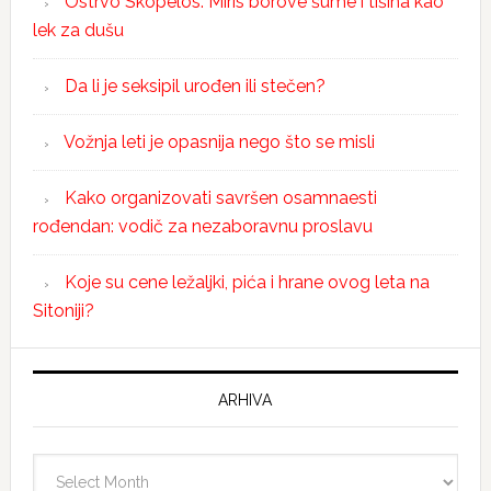
Ostrvo Skopelos: Miris borove šume i tišina kao
lek za dušu
Da li je seksipil urođen ili stečen?
Vožnja leti je opasnija nego što se misli
Kako organizovati savršen osamnaesti
rođendan: vodič za nezaboravnu proslavu
Koje su cene ležaljki, pića i hrane ovog leta na
Sitoniji?
ARHIVA
Arhiva