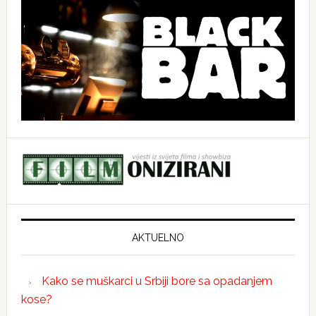
AKTUELNO
Kako se muškarci u Srbiji bore sa opadanjem
kose?