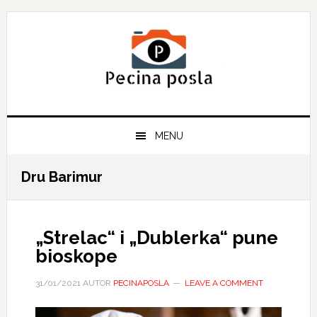
Skip
Skip
Skip
to
to
to
primary
main
primary
navigation
content
sidebar
MENU
Dru Barimur
„Strelac“ i „Dublerka“ pune
bioskope
31/01/2021
AUTOR
PECINAPOSLA
LEAVE A COMMENT