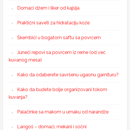
Domaći džem i liker od kajsija
Praktični saveti za hidrataciju kože
Škembići u bogatom saftu sa povrćem
Juneći repovi sa povrćem iz rerne (od već
kuvanog mesa)
Kako da odaberete savršenu ugaonu garnituru?
Kako da budete bolje organizovani tokom
kuvanja?
Palačinke sa makom u umaku od narandže
Langoš – domaći, mekani i sočni