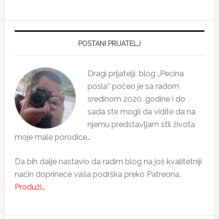
Primary
Sidebar
POSTANI PRIJATELJ
Dragi prijatelji, blog „Pecina
posla“ počeo je sa radom
sredinom 2020. godine i do
sada ste mogli da vidite da na
njemu predstavljam stil života
moje male porodice…
Da bih dalje nastavio da radim blog na još kvalitetniji
način doprineće vaša podrška preko Patreona.
Produži…