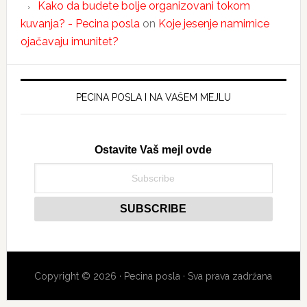
Kako da budete bolje organizovani tokom
kuvanja? - Pecina posla
on
Koje jesenje namirnice
ojačavaju imunitet?
PECINA POSLA I NA VAŠEM MEJLU
Ostavite Vaš mejl ovde
Copyright © 2026 · Pecina posla · Sva prava zadržana