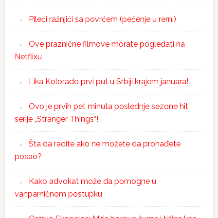
Pileći ražnjići sa povrćem (pečenje u rerni)
Ove praznične filmove morate pogledati na
Netflixu
Lika Kolorado prvi put u Srbiji krajem januara!
Ovo je prvih pet minuta poslednje sezone hit
serije „Stranger Things“!
Šta da radite ako ne možete da pronađete
posao?
Kako advokat može da pomogne u
vanparničnom postupku