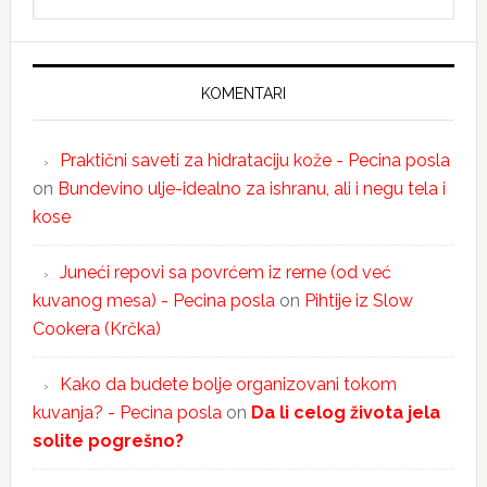
KOMENTARI
Praktični saveti za hidrataciju kože - Pecina posla
on
Bundevino ulje-idealno za ishranu, ali i negu tela i
kose
Juneći repovi sa povrćem iz rerne (od već
kuvanog mesa) - Pecina posla
on
Pihtije iz Slow
Cookera (Krčka)
Kako da budete bolje organizovani tokom
kuvanja? - Pecina posla
on
Da li celog života jela
solite pogrešno?