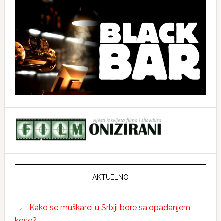
AKTUELNO
Kako se muškarci u Srbiji bore sa opadanjem
kose?