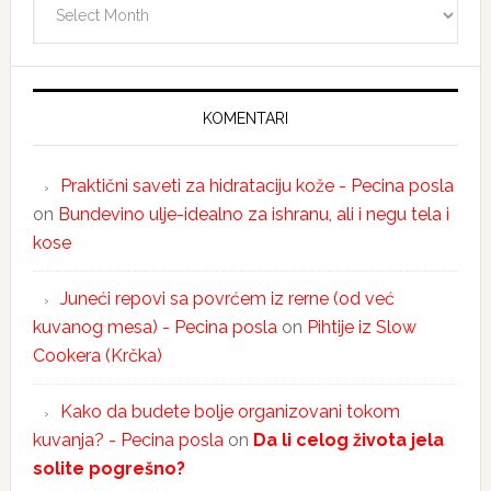
KOMENTARI
Praktični saveti za hidrataciju kože - Pecina posla
on
Bundevino ulje-idealno za ishranu, ali i negu tela i
kose
Juneći repovi sa povrćem iz rerne (od već
kuvanog mesa) - Pecina posla
on
Pihtije iz Slow
Cookera (Krčka)
Kako da budete bolje organizovani tokom
kuvanja? - Pecina posla
on
Da li celog života jela
solite pogrešno?