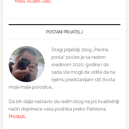
TRIBAL RAJBER LABEL
Primary
Sidebar
POSTANI PRIJATELJ
Dragi prijatelji, blog „Pecina
posla“ počeo je sa radom
sredinom 2020. godine i do
sada ste mogli da vidite da na
njemu predstavljam stil života
moje male porodice…
Da bih dalje nastavio da radim blog na još kvalitetniji
način doprineće vaša podrška preko Patreona.
Produži…