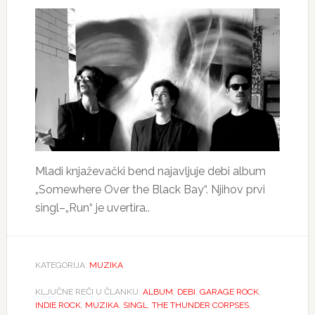
Mladi knjaževački bend najavljuje debi album
„Somewhere Over the Black Bay“. Njihov prvi
singl–„Run“ je uvertira..
KATEGORIJA:
MUZIKA
KLJUČNE REČI U ČLANKU:
ALBUM
,
DEBI
,
GARAGE ROCK
,
INDIE ROCK
,
MUZIKA
,
SINGL
,
THE THUNDER CORPSES
,