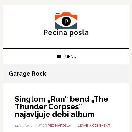
Skip
Skip
Skip
to
to
to
primary
main
primary
navigation
content
sidebar
MENU
Garage Rock
Singlom „Run“ bend „The
Thunder Corpses“
najavljuje debi album
14/09/2023
AUTOR
PECINAPOSLA
LEAVE A COMMENT