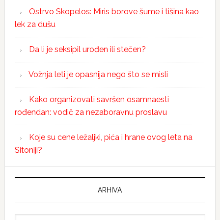
Ostrvo Skopelos: Miris borove šume i tišina kao
lek za dušu
Da li je seksipil urođen ili stečen?
Vožnja leti je opasnija nego što se misli
Kako organizovati savršen osamnaesti
rođendan: vodič za nezaboravnu proslavu
Koje su cene ležaljki, pića i hrane ovog leta na
Sitoniji?
ARHIVA
Arhiva