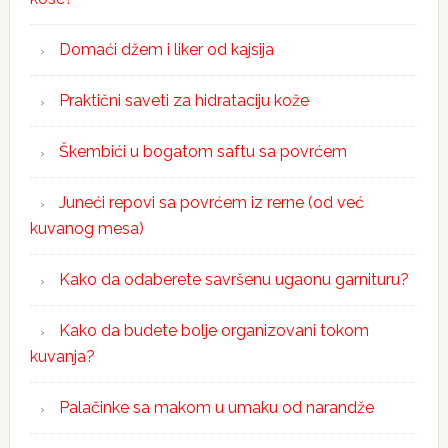
Domaći džem i liker od kajsija
Praktični saveti za hidrataciju kože
Škembići u bogatom saftu sa povrćem
Juneći repovi sa povrćem iz rerne (od već
kuvanog mesa)
Kako da odaberete savršenu ugaonu garnituru?
Kako da budete bolje organizovani tokom
kuvanja?
Palačinke sa makom u umaku od narandže