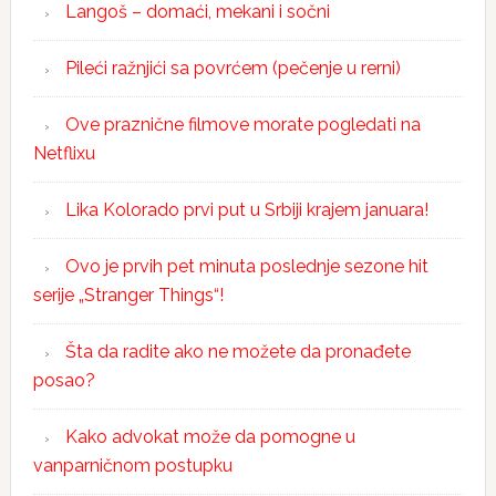
Langoš – domaći, mekani i sočni
Pileći ražnjići sa povrćem (pečenje u rerni)
Ove praznične filmove morate pogledati na
Netflixu
Lika Kolorado prvi put u Srbiji krajem januara!
Ovo je prvih pet minuta poslednje sezone hit
serije „Stranger Things“!
Šta da radite ako ne možete da pronađete
posao?
Kako advokat može da pomogne u
vanparničnom postupku