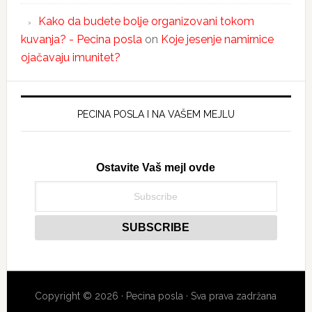
Kako da budete bolje organizovani tokom
kuvanja? - Pecina posla
on
Koje jesenje namirnice
ojačavaju imunitet?
PECINA POSLA I NA VAŠEM MEJLU
Ostavite Vaš mejl ovde
Copyright © 2026 · Pecina posla · Sva prava zadržana