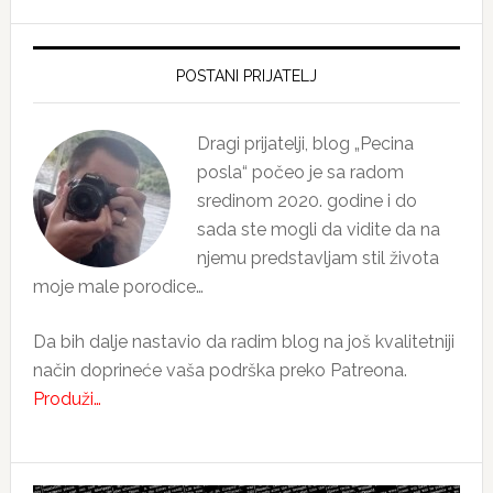
Primary
Sidebar
POSTANI PRIJATELJ
Dragi prijatelji, blog „Pecina
posla“ počeo je sa radom
sredinom 2020. godine i do
sada ste mogli da vidite da na
njemu predstavljam stil života
moje male porodice…
Da bih dalje nastavio da radim blog na još kvalitetniji
način doprineće vaša podrška preko Patreona.
Produži…