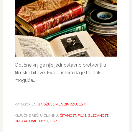
Odlične knjige nije jednostavno pretvoriti u
filmske hitove. Evo primera da je to ipak
moguće…
KATEGORIJA:
BINDŽUJEM JA BINDŽUJEŠ TI
KLJUČNE REČI U ČLANKU:
ČITANOST
,
FILM
,
GLEDANOST
,
KNJIGA
,
UMETNOST
,
USPEH