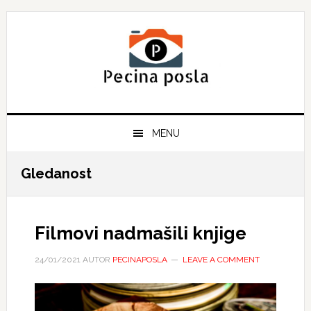
Skip
Skip
Skip
to
to
to
primary
main
primary
navigation
content
sidebar
MENU
Gledanost
Filmovi nadmašili knjige
24/01/2021
AUTOR
PECINAPOSLA
LEAVE A COMMENT