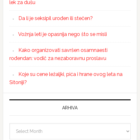
lek za dušu
Da li je seksipil urođen ili stečen?
Vožnja leti je opasnija nego što se misli
Kako organizovati savršen osamnaesti
rođendan: vodič za nezaboravnu proslavu
Koje su cene ležaljki, pića i hrane ovog leta na
Sitoniji?
ARHIVA
Arhiva