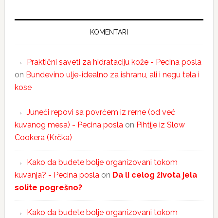
KOMENTARI
Praktični saveti za hidrataciju kože - Pecina posla
on
Bundevino ulje-idealno za ishranu, ali i negu tela i
kose
Juneći repovi sa povrćem iz rerne (od već
kuvanog mesa) - Pecina posla
on
Pihtije iz Slow
Cookera (Krčka)
Kako da budete bolje organizovani tokom
kuvanja? - Pecina posla
on
Da li celog života jela
solite pogrešno?
Kako da budete bolje organizovani tokom