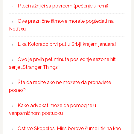
Pileći ražnjići sa povrćem (pečenje u rerni)
Ove praznične filmove morate pogledati na
Netflixu
Lika Kolorado prvi put u Srbiji krajem januara!
Ovo je prvih pet minuta poslednje sezone hit
serije „Stranger Things“!
Šta da radite ako ne možete da pronađete
posao?
Kako advokat može da pomogne u
vanparničnom postupku
Ostrvo Skopelos: Miris borove šume i tišina kao