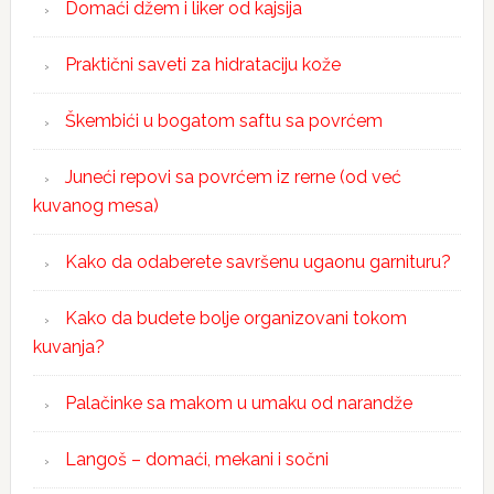
Domaći džem i liker od kajsija
Praktični saveti za hidrataciju kože
Škembići u bogatom saftu sa povrćem
Juneći repovi sa povrćem iz rerne (od već
kuvanog mesa)
Kako da odaberete savršenu ugaonu garnituru?
Kako da budete bolje organizovani tokom
kuvanja?
Palačinke sa makom u umaku od narandže
Langoš – domaći, mekani i sočni