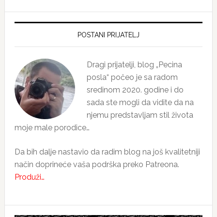
Primary
Sidebar
POSTANI PRIJATELJ
Dragi prijatelji, blog „Pecina
posla“ počeo je sa radom
sredinom 2020. godine i do
sada ste mogli da vidite da na
njemu predstavljam stil života
moje male porodice…
Da bih dalje nastavio da radim blog na još kvalitetniji
način doprineće vaša podrška preko Patreona.
Produži…