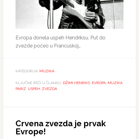
Evropa donela uspeh Hendriksu. Put do
zvezde počeo u Francuskoj…
KATEGORIJA:
MUZIKA
KLJUČNE REČI U ČLANKU:
DŽIMI HENRIKS
,
EVROPA
,
MUZIKA
,
PARIZ
,
USPEH
,
ZVEZDA
Crvena zvezda je prvak
Evrope!