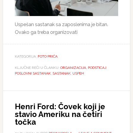
Uspešan sastanak sa zaposlenima je bitan.
Ovako ga treba organizovati
KATEGORIJA:
FOTO PRIĆA
KLJUČNE REČI U ČLANKU:
ORGANIZACIJA
,
PODSTICAJ
,
POSLOVNI SASTANAK
,
SASTANAK
,
USPEH
Henri Ford: Čovek koji je
stavio Ameriku na četiri
točka