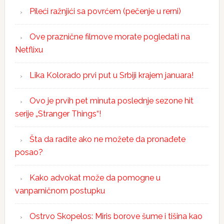
Pileći ražnjići sa povrćem (pečenje u rerni)
Ove praznične filmove morate pogledati na
Netflixu
Lika Kolorado prvi put u Srbiji krajem januara!
Ovo je prvih pet minuta poslednje sezone hit
serije „Stranger Things“!
Šta da radite ako ne možete da pronađete
posao?
Kako advokat može da pomogne u
vanparničnom postupku
Ostrvo Skopelos: Miris borove šume i tišina kao