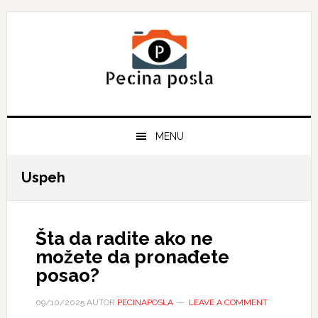
Skip
Skip
Skip
to
to
to
primary
main
primary
navigation
content
sidebar
MENU
Uspeh
Šta da radite ako ne
možete da pronađete
posao?
09/10/2025
AUTOR
PECINAPOSLA
LEAVE A COMMENT