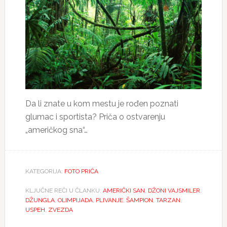
Da li znate u kom mestu je rođen poznati
glumac i sportista? Priča o ostvarenju
„američkog sna“…
KATEGORIJA:
FOTO PRIĆA
KLJUČNE REČI U ČLANKU:
AMERIČKI SAN
,
DŽONI VAJSMILER
,
DŽUNGLA
,
OLIMPIJADA
,
PLIVANJE
,
ŠAMPION
,
TARZAN
,
USPEH
,
ZVEZDA