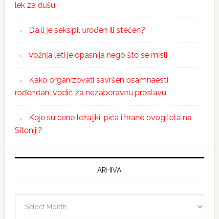
lek za dušu
Da li je seksipil urođen ili stečen?
Vožnja leti je opasnija nego što se misli
Kako organizovati savršen osamnaesti
rođendan: vodič za nezaboravnu proslavu
Koje su cene ležaljki, pića i hrane ovog leta na
Sitoniji?
ARHIVA
Arhiva