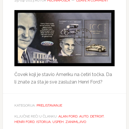
25/04/2023
AUTOR
PECINAPOSLA
LEAVE A COMMENT
Čovek koji je stavio Ameriku na četiri točka. Da
li znate za šta je sve zaslužan Henri Ford?
KATEGORIJA:
PRELISTAVANJE
KLJUČNE REČI U ČLANKU:
ALAN FORD
,
AUTO
,
DETROIT
,
HENRI FORD
,
ISTORIJA
,
USPEH
,
ZANIMLJIVO