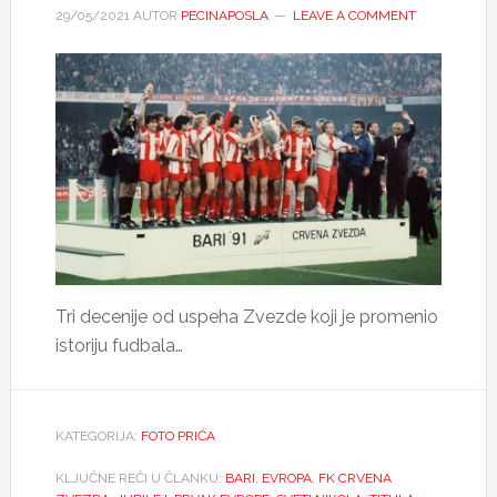
29/05/2021
AUTOR
PECINAPOSLA
LEAVE A COMMENT
Tri decenije od uspeha Zvezde koji je promenio
istoriju fudbala…
KATEGORIJA:
FOTO PRIĆA
KLJUČNE REČI U ČLANKU:
BARI
,
EVROPA
,
FK CRVENA