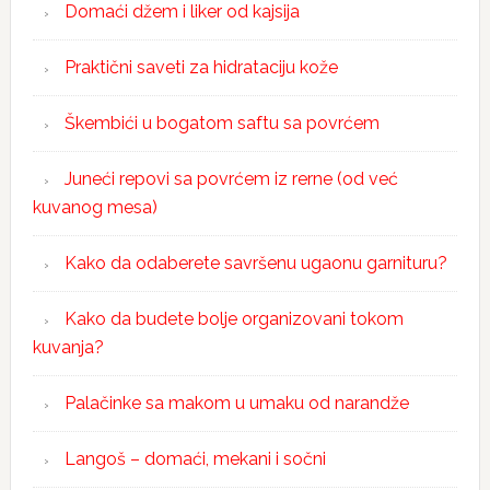
Domaći džem i liker od kajsija
Praktični saveti za hidrataciju kože
Škembići u bogatom saftu sa povrćem
Juneći repovi sa povrćem iz rerne (od već
kuvanog mesa)
Kako da odaberete savršenu ugaonu garnituru?
Kako da budete bolje organizovani tokom
kuvanja?
Palačinke sa makom u umaku od narandže
Langoš – domaći, mekani i sočni