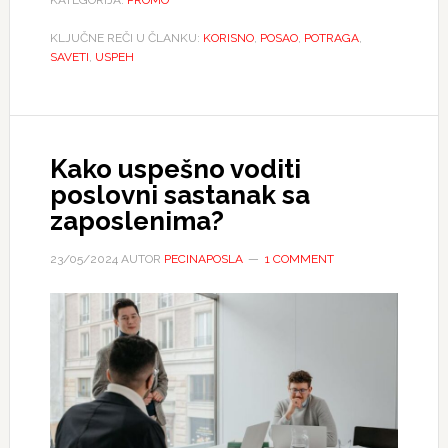
KLJUČNE REČI U ČLANKU:
KORISNO
,
POSAO
,
POTRAGA
,
SAVETI
,
USPEH
Kako uspešno voditi
poslovni sastanak sa
zaposlenima?
23/05/2024
AUTOR
PECINAPOSLA
1 COMMENT