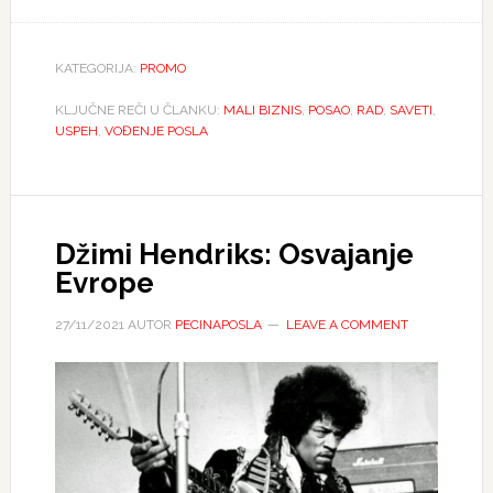
KATEGORIJA:
PROMO
KLJUČNE REČI U ČLANKU:
MALI BIZNIS
,
POSAO
,
RAD
,
SAVETI
,
USPEH
,
VOĐENJE POSLA
Džimi Hendriks: Osvajanje
Evrope
27/11/2021
AUTOR
PECINAPOSLA
LEAVE A COMMENT