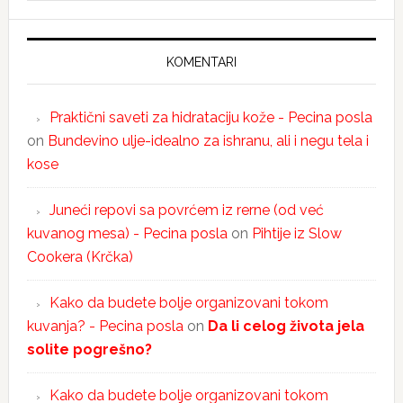
KOMENTARI
Praktični saveti za hidrataciju kože - Pecina posla
on
Bundevino ulje-idealno za ishranu, ali i negu tela i
kose
Juneći repovi sa povrćem iz rerne (od već
kuvanog mesa) - Pecina posla
on
Pihtije iz Slow
Cookera (Krčka)
Kako da budete bolje organizovani tokom
kuvanja? - Pecina posla
on
Da li celog života jela
solite pogrešno?
Kako da budete bolje organizovani tokom