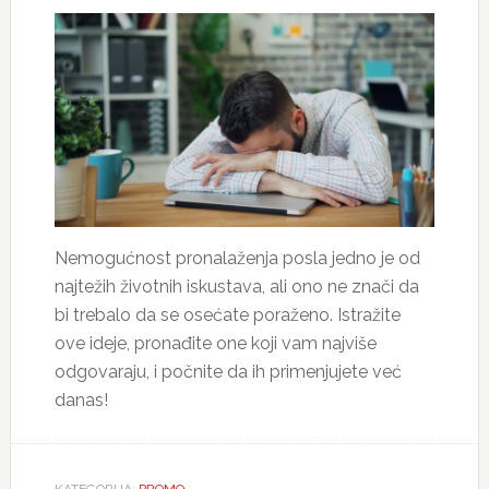
Nemogućnost pronalaženja posla jedno je od
najtežih životnih iskustava, ali ono ne znači da
bi trebalo da se osećate poraženo. Istražite
ove ideje, pronađite one koji vam najviše
odgovaraju, i počnite da ih primenjujete već
danas!
KATEGORIJA:
PROMO