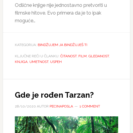
Odlične knjige nije jednostavno pretvoriti u
filmske hitove. Evo primera da je to ipak
moguće…
KATEGORIJA:
BINDŽUJEM JA BINDŽUJEŠ TI
KLJUČNE REČI U ČLANKU:
ČITANOST
,
FILM
,
GLEDANOST
,
KNJIGA
,
UMETNOST
,
USPEH
Gde je rođen Tarzan?
28/10/2020
AUTOR
PECINAPOSLA
1 COMMENT