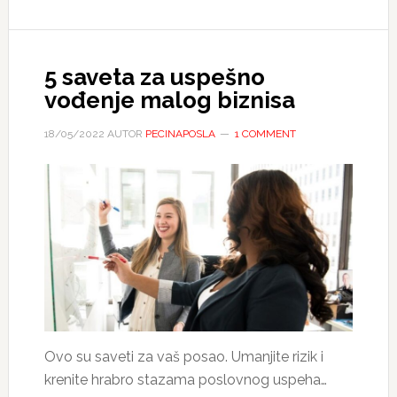
5 saveta za uspešno
vođenje malog biznisa
18/05/2022
AUTOR
PECINAPOSLA
1 COMMENT
Ovo su saveti za vaš posao. Umanjite rizik i
krenite hrabro stazama poslovnog uspeha…