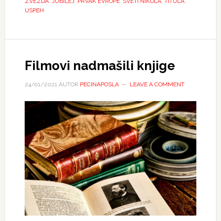
ZVEZDA
,
JUBILEJ
,
PRVAK EVROPE
,
SVETI NIKOLA
,
TITULA
,
USPEH
Filmovi nadmašili knjige
24/01/2021
AUTOR
PECINAPOSLA
LEAVE A COMMENT