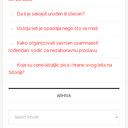
Da li je seksipil urođen ili stečen?
Vožnja leti je opasnija nego što se misli
Kako organizovati savršen osamnaesti
rođendan: vodič za nezaboravnu proslavu
Koje su cene ležaljki, pića i hrane ovog leta na
Sitoniji?
ARHIVA
Arhiva