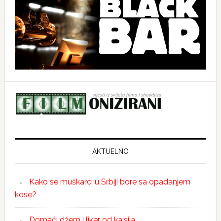
AKTUELNO
Kako se muškarci u Srbiji bore sa opadanjem
kose?
Domaći džem i liker od kajsija