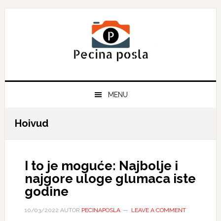
Skip
Skip
Skip
to
to
to
primary
main
primary
navigation
content
sidebar
MENU
Hoivud
I to je moguće: Najbolje i
najgore uloge glumaca iste
godine
10/03/2022
AUTOR
PECINAPOSLA
LEAVE A COMMENT