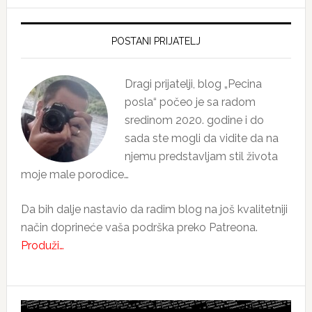
Primary
Sidebar
POSTANI PRIJATELJ
Dragi prijatelji, blog „Pecina
posla“ počeo je sa radom
sredinom 2020. godine i do
sada ste mogli da vidite da na
njemu predstavljam stil života
moje male porodice…
Da bih dalje nastavio da radim blog na još kvalitetniji
način doprineće vaša podrška preko Patreona.
Produži…