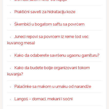
Praktični saveti za hidrataciju kože
Škembići u bogatom saftu sa povrćem
Juneći repovi sa povrćem iz rerne (od već
kuvanog mesa)
Kako da odaberete savršenu ugaonu garnituru?
Kako da budete bolje organizovani tokom
kuvanja?
Palačinke sa makom u umaku od narandže
Langoš – domaći, mekani i sočni