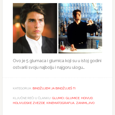
Ovo je 5 glumaca i glumica koji su u istoj godini
ostvarili svoju najbolju i najgoru ulogu…
KATEGORIJA:
BINDŽUJEM JA BINDŽUJEŠ TI
KLJUČNE REČI U ČLANKU:
GLUMCI
,
GLUMICE
,
HOIVUD
,
HOLIVUDSKE ZVEZDE
,
KINEMATOGRAFIJA
,
ZANIMLJIVO