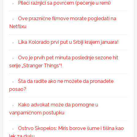
Pileći ražnjići sa povrćem (pečenje u rerni)
Ove praznične filmove morate pogledati na
Netflixu
Lika Kolorado prvi put u Srbiji krajem januara!
Ovo je prvih pet minuta poslednje sezone hit
serije „Stranger Things“!
Šta da radite ako ne možete da pronađete
posao?
Kako advokat može da pomogne u
vanparničnom postupku
Ostrvo Skopelos: Miris borove šume i tišina kao
lek za dušu