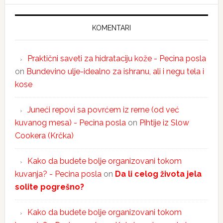
KOMENTARI
Praktični saveti za hidrataciju kože - Pecina posla
on
Bundevino ulje-idealno za ishranu, ali i negu tela i
kose
Juneći repovi sa povrćem iz rerne (od već
kuvanog mesa) - Pecina posla
on
Pihtije iz Slow
Cookera (Krčka)
Kako da budete bolje organizovani tokom
kuvanja? - Pecina posla
on
Da li celog života jela
solite pogrešno?
Kako da budete bolje organizovani tokom