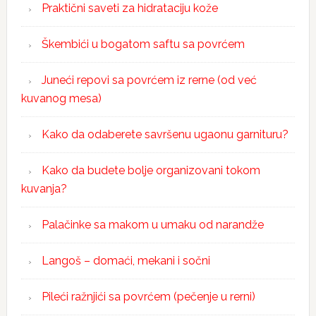
Praktični saveti za hidrataciju kože
Škembići u bogatom saftu sa povrćem
Juneći repovi sa povrćem iz rerne (od već
kuvanog mesa)
Kako da odaberete savršenu ugaonu garnituru?
Kako da budete bolje organizovani tokom
kuvanja?
Palačinke sa makom u umaku od narandže
Langoš – domaći, mekani i sočni
Pileći ražnjići sa povrćem (pečenje u rerni)