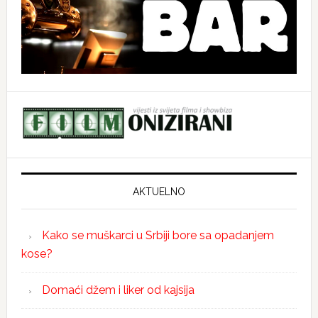
AKTUELNO
Kako se muškarci u Srbiji bore sa opadanjem
kose?
Domaći džem i liker od kajsija