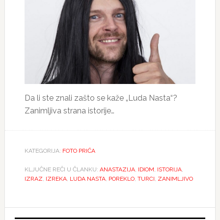
Da li ste znali zašto se kaže „Luda Nasta“?
Zanimljiva strana istorije…
KATEGORIJA:
FOTO PRIĆA
KLJUČNE REČI U ČLANKU:
ANASTAZIJA
,
IDIOM
,
ISTORIJA
,
IZRAZ
,
IZREKA
,
LUDA NASTA
,
POREKLO
,
TURCI
,
ZANIMLJIVO
Primary