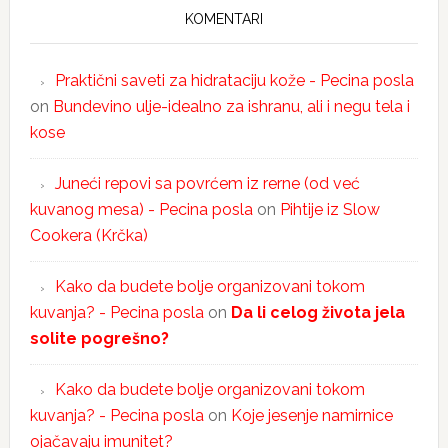
KOMENTARI
Praktični saveti za hidrataciju kože - Pecina posla
on
Bundevino ulje-idealno za ishranu, ali i negu tela i
kose
Juneći repovi sa povrćem iz rerne (od već
kuvanog mesa) - Pecina posla
on
Pihtije iz Slow
Cookera (Krčka)
Kako da budete bolje organizovani tokom
kuvanja? - Pecina posla
on
Da li celog života jela
solite pogrešno?
Kako da budete bolje organizovani tokom
kuvanja? - Pecina posla
on
Koje jesenje namirnice
ojačavaju imunitet?