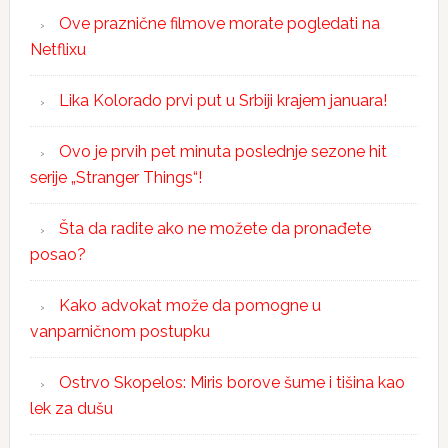
Ove praznične filmove morate pogledati na
Netflixu
Lika Kolorado prvi put u Srbiji krajem januara!
Ovo je prvih pet minuta poslednje sezone hit
serije „Stranger Things“!
Šta da radite ako ne možete da pronađete
posao?
Kako advokat može da pomogne u
vanparničnom postupku
Ostrvo Skopelos: Miris borove šume i tišina kao
lek za dušu