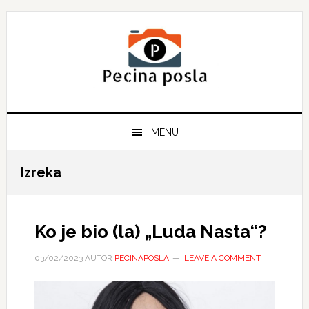
Skip
Skip
Skip
to
to
to
primary
main
primary
navigation
content
sidebar
MENU
Izreka
Ko je bio (la) „Luda Nasta“?
03/02/2023
AUTOR
PECINAPOSLA
LEAVE A COMMENT