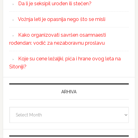
Da li je seksipil urođen ili stečen?
Vožnja leti je opasnija nego što se misli
Kako organizovati savršen osamnaesti
rođendan: vodič za nezaboravnu proslavu
Koje su cene ležaljki, pića i hrane ovog leta na
Sitoniji?
ARHIVA
Arhiva