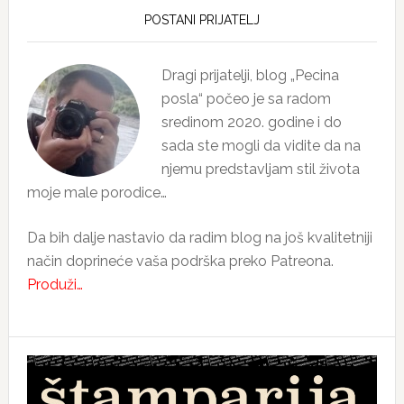
Sidebar
POSTANI PRIJATELJ
Dragi prijatelji, blog „Pecina
posla“ počeo je sa radom
sredinom 2020. godine i do
sada ste mogli da vidite da na
njemu predstavljam stil života
moje male porodice…
Da bih dalje nastavio da radim blog na još kvalitetniji
način doprineće vaša podrška preko Patreona.
Produži…