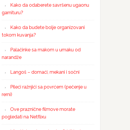
Kako da odaberete savršenu ugaonu
garnituru?
Kako da budete bolje organizovani
tokom kuvanja?
Palačinke sa makom u umaku od
narandže
Langoš – domaći, mekani i sočni
Pileći ražnjići sa povrćem (pečenje u
rerni)
Ove praznične filmove morate
pogledati na Netflixu