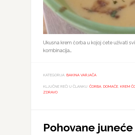
Ukusna krem čorba u kojoj ćete uživati s
kombinacija…
KATEGORIJA:
BAKINA VARJAČA
KLJUČNE REČI U ČLANKU:
ČORBA
,
DOMAĆE
,
KREM Č
ZDRAVO
Pohovane juneće 