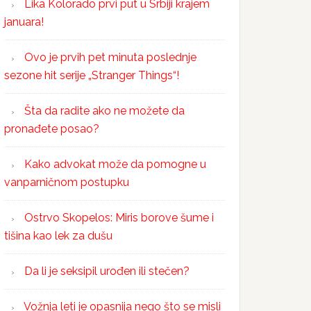
Lika Kolorado prvi put u Srbiji krajem
januara!
Ovo je prvih pet minuta poslednje
sezone hit serije „Stranger Things“!
Šta da radite ako ne možete da
pronađete posao?
Kako advokat može da pomogne u
vanparničnom postupku
Ostrvo Skopelos: Miris borove šume i
tišina kao lek za dušu
Da li je seksipil urođen ili stečen?
Vožnja leti je opasnija nego što se misli