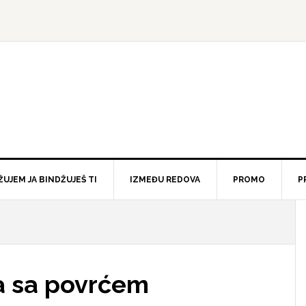
ŽUJEM JA BINDŽUJEŠ TI
IZMEĐU REDOVA
PROMO
P
a sa povrćem