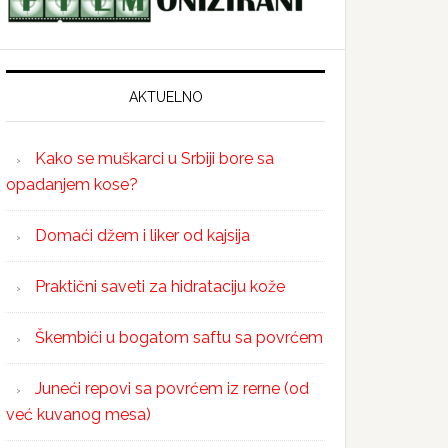
AKTUELNO
Kako se muškarci u Srbiji bore sa
opadanjem kose?
Domaći džem i liker od kajsija
Praktični saveti za hidrataciju kože
Škembići u bogatom saftu sa povrćem
Juneći repovi sa povrćem iz rerne (od
već kuvanog mesa)