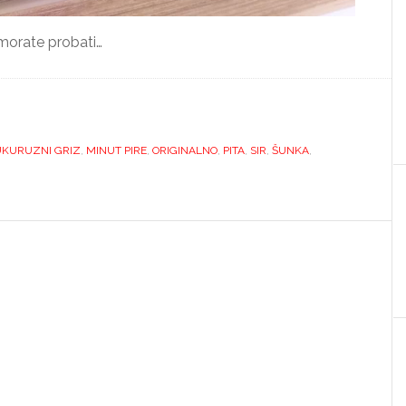
i morate probati…
KURUZNI GRIZ
,
MINUT PIRE
,
ORIGINALNO
,
PITA
,
SIR
,
ŠUNKA
,