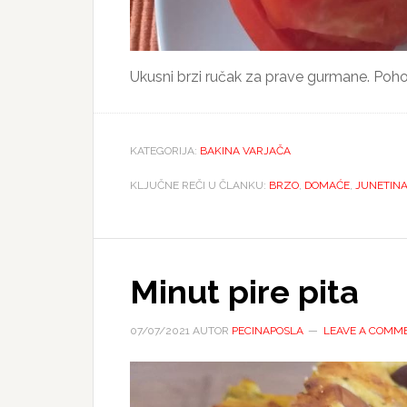
Ukusni brzi ručak za prave gurmane. Pohov
KATEGORIJA:
BAKINA VARJAČA
KLJUČNE REČI U ČLANKU:
BRZO
,
DOMAĆE
,
JUNETIN
Minut pire pita
07/07/2021
AUTOR
PECINAPOSLA
LEAVE A COMM