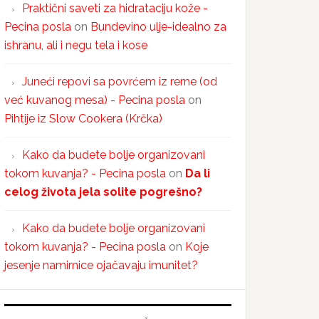
Praktični saveti za hidrataciju kože -
Pecina posla
on
Bundevino ulje-idealno za
ishranu, ali i negu tela i kose
Juneći repovi sa povrćem iz rerne (od
već kuvanog mesa) - Pecina posla
on
Pihtije iz Slow Cookera (Krčka)
Kako da budete bolje organizovani
tokom kuvanja? - Pecina posla
on
Da li
celog života jela solite pogrešno?
Kako da budete bolje organizovani
tokom kuvanja? - Pecina posla
on
Koje
jesenje namirnice ojačavaju imunitet?