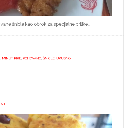
ane šnicle kao obrok za specijalne prilike…
A
,
MINUT PIRE
,
POHOVANO
,
ŠNICLE
,
UKUSNO
ENT