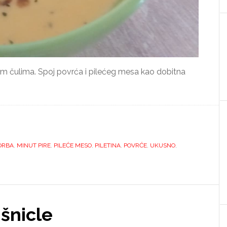
vim čulima. Spoj povrća i pilećeg mesa kao dobitna
ORBA
,
MINUT PIRE
,
PILEĆE MESO
,
PILETINA
,
POVRĆE
,
UKUSNO
,
šnicle