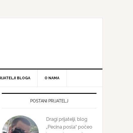
RIJATELJI BLOGA
O NAMA
Primary
Sidebar
POSTANI PRIJATELJ
Dragi prijatelji, blog
„Pecina posla“ počeo