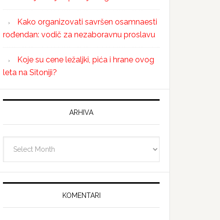
Kako organizovati savršen osamnaesti
rođendan: vodič za nezaboravnu proslavu
Koje su cene ležaljki, pića i hrane ovog
leta na Sitoniji?
ARHIVA
Arhiva
KOMENTARI