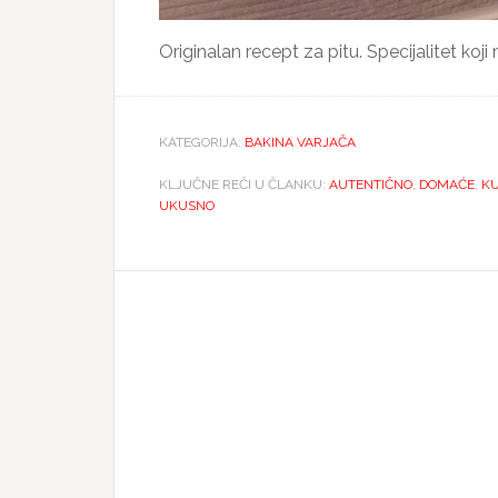
Originalan recept za pitu. Specijalitet koj
KATEGORIJA:
BAKINA VARJAČA
KLJUČNE REČI U ČLANKU:
AUTENTIČNO
,
DOMAĆE
,
KU
UKUSNO