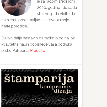
je sa radom sredinom
2020. godine i do sada
ste mogli da vidite da
na njemu predstavljam stil života moje
male porodice…
Da bih dalje nastavio da radim blog na još
kvalitetniji način doprineće vaša podrška
preko Patreona.
Produži…