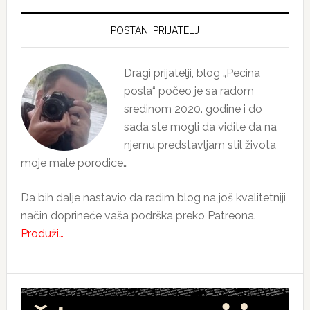
Primary
Sidebar
POSTANI PRIJATELJ
Dragi prijatelji, blog „Pecina
posla“ počeo je sa radom
sredinom 2020. godine i do
sada ste mogli da vidite da na
njemu predstavljam stil života
moje male porodice…
Da bih dalje nastavio da radim blog na još kvalitetniji
način doprineće vaša podrška preko Patreona.
Produži…