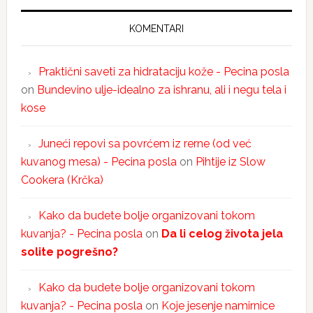
KOMENTARI
Praktični saveti za hidrataciju kože - Pecina posla
on
Bundevino ulje-idealno za ishranu, ali i negu tela i
kose
Juneći repovi sa povrćem iz rerne (od već
kuvanog mesa) - Pecina posla
on
Pihtije iz Slow
Cookera (Krčka)
Kako da budete bolje organizovani tokom
kuvanja? - Pecina posla
on
Da li celog života jela
solite pogrešno?
Kako da budete bolje organizovani tokom
kuvanja? - Pecina posla
on
Koje jesenje namirnice