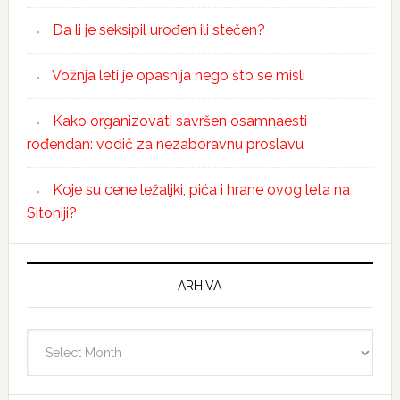
Da li je seksipil urođen ili stečen?
Vožnja leti je opasnija nego što se misli
Kako organizovati savršen osamnaesti
rođendan: vodič za nezaboravnu proslavu
Koje su cene ležaljki, pića i hrane ovog leta na
Sitoniji?
ARHIVA
Arhiva