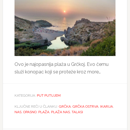
Ovo je najopasnija plaža u Grčkoj. Evo čemu
služi konopac koji se proteže kroz more…
KATEGORIJA:
PUT PUTUJEM
KLJUČNE REČI U ČLANKU:
GRČKA
,
GRČKA OSTRVA
,
IKARIJA
,
NAS
,
OPASNO
,
PLAŽA
,
PLAŽA NAS
,
TALASI