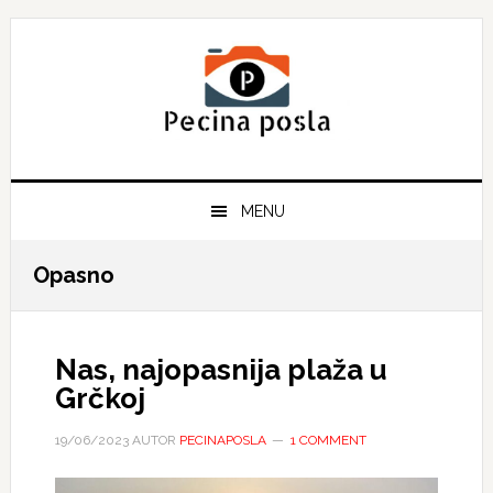
Skip
Skip
Skip
to
to
to
primary
main
primary
navigation
content
sidebar
MENU
Opasno
Nas, najopasnija plaža u
Grčkoj
19/06/2023
AUTOR
PECINAPOSLA
1 COMMENT