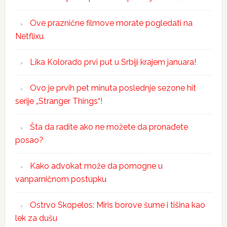
Ove praznične filmove morate pogledati na
Netflixu
Lika Kolorado prvi put u Srbiji krajem januara!
Ovo je prvih pet minuta poslednje sezone hit
serije „Stranger Things“!
Šta da radite ako ne možete da pronađete
posao?
Kako advokat može da pomogne u
vanparničnom postupku
Ostrvo Skopelos: Miris borove šume i tišina kao
lek za dušu