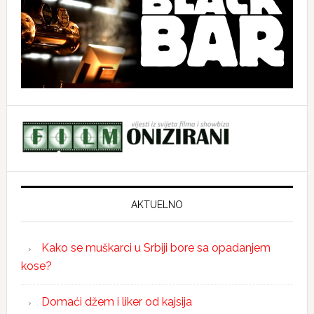
AKTUELNO
Kako se muškarci u Srbiji bore sa opadanjem
kose?
Domaći džem i liker od kajsija