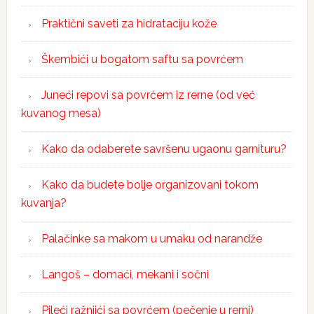
Praktični saveti za hidrataciju kože
Škembići u bogatom saftu sa povrćem
Juneći repovi sa povrćem iz rerne (od već
kuvanog mesa)
Kako da odaberete savršenu ugaonu garnituru?
Kako da budete bolje organizovani tokom
kuvanja?
Palačinke sa makom u umaku od narandže
Langoš – domaći, mekani i sočni
Pileći ražnjići sa povrćem (pečenje u rerni)