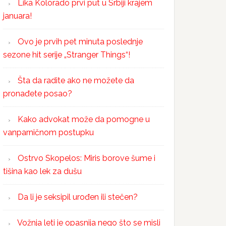
Lika Kolorado prvi put u Srbiji krajem
januara!
Ovo je prvih pet minuta poslednje
sezone hit serije „Stranger Things“!
Šta da radite ako ne možete da
pronađete posao?
Kako advokat može da pomogne u
vanparničnom postupku
Ostrvo Skopelos: Miris borove šume i
tišina kao lek za dušu
Da li je seksipil urođen ili stečen?
Vožnja leti je opasnija nego što se misli