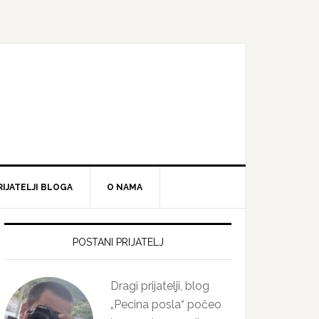
RIJATELJI BLOGA
O NAMA
Primary
Sidebar
POSTANI PRIJATELJ
Dragi prijatelji, blog
„Pecina posla“ počeo