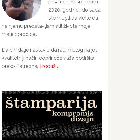
je sa radom sredinom
2020. godine i do sada
ste mogli da vidite da
na njemu predstavljam stil života moje
male porodice…
Da bih dalje nastavio da radim blog na još
kvalitetniji način doprineće vaša podrška
preko Patreona.
Produži…