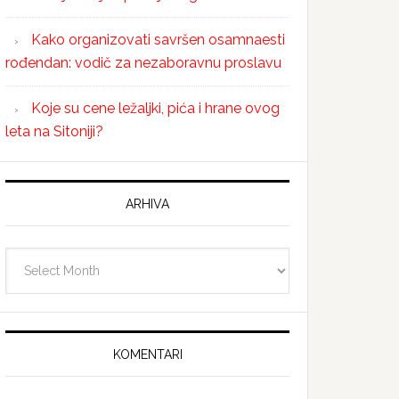
Kako organizovati savršen osamnaesti
rođendan: vodič za nezaboravnu proslavu
Koje su cene ležaljki, pića i hrane ovog
leta na Sitoniji?
ARHIVA
Arhiva
KOMENTARI