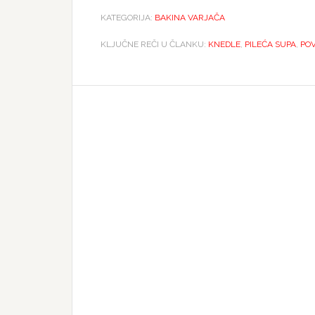
KATEGORIJA:
BAKINA VARJAČA
KLJUČNE REČI U ČLANKU:
KNEDLE
,
PILEĆA SUPA
,
PO