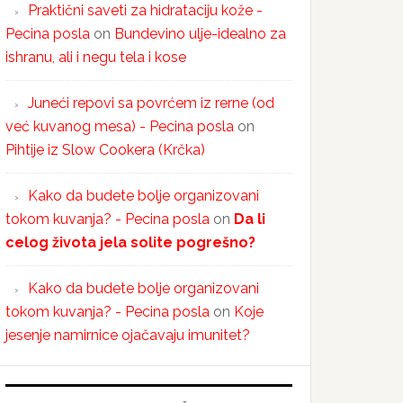
Praktični saveti za hidrataciju kože -
Pecina posla
on
Bundevino ulje-idealno za
ishranu, ali i negu tela i kose
Juneći repovi sa povrćem iz rerne (od
već kuvanog mesa) - Pecina posla
on
Pihtije iz Slow Cookera (Krčka)
Kako da budete bolje organizovani
tokom kuvanja? - Pecina posla
on
Da li
celog života jela solite pogrešno?
Kako da budete bolje organizovani
tokom kuvanja? - Pecina posla
on
Koje
jesenje namirnice ojačavaju imunitet?