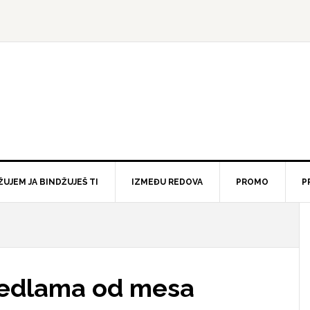
ŽUJEM JA BINDŽUJEŠ TI
IZMEĐU REDOVA
PROMO
P
nedlama od mesa