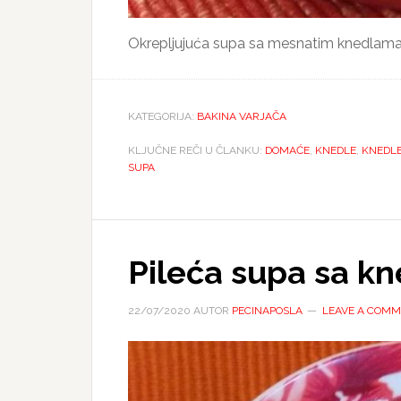
Okrepljujuća supa sa mesnatim knedlama.
KATEGORIJA:
BAKINA VARJAČA
KLJUČNE REČI U ČLANKU:
DOMAĆE
,
KNEDLE
,
KNEDLE
SUPA
Pileća supa sa k
22/07/2020
AUTOR
PECINAPOSLA
LEAVE A COM