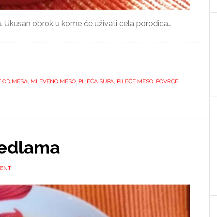
 Ukusan obrok u kome će uživati cela porodica…
 OD MESA
,
MLEVENO MESO
,
PILEĆA SUPA
,
PILEĆE MESO
,
POVRĆE
,
nedlama
MENT