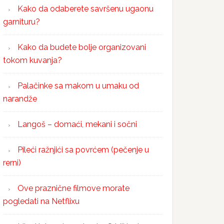
Kako da odaberete savršenu ugaonu
garnituru?
Kako da budete bolje organizovani
tokom kuvanja?
Palačinke sa makom u umaku od
narandže
Langoš – domaći, mekani i sočni
Pileći ražnjići sa povrćem (pečenje u
rerni)
Ove praznične filmove morate
pogledati na Netflixu