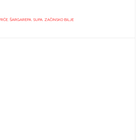
VRĆE
,
ŠARGAREPA
,
SUPA
,
ZAČINSKO BILJE