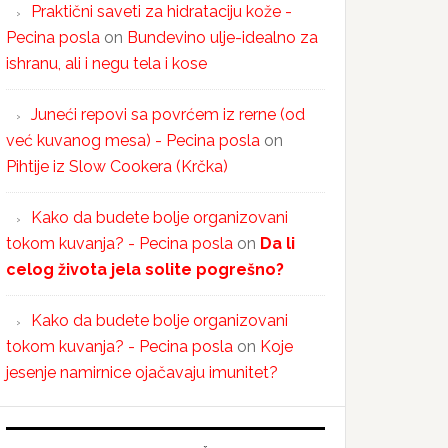
Praktični saveti za hidrataciju kože -
Pecina posla
on
Bundevino ulje-idealno za
ishranu, ali i negu tela i kose
Juneći repovi sa povrćem iz rerne (od
već kuvanog mesa) - Pecina posla
on
Pihtije iz Slow Cookera (Krčka)
Kako da budete bolje organizovani
tokom kuvanja? - Pecina posla
on
Da li
celog života jela solite pogrešno?
Kako da budete bolje organizovani
tokom kuvanja? - Pecina posla
on
Koje
jesenje namirnice ojačavaju imunitet?