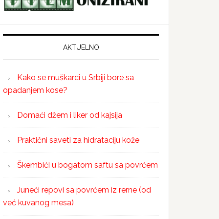
AKTUELNO
Kako se muškarci u Srbiji bore sa
opadanjem kose?
Domaći džem i liker od kajsija
Praktični saveti za hidrataciju kože
Škembići u bogatom saftu sa povrćem
Juneći repovi sa povrćem iz rerne (od
već kuvanog mesa)