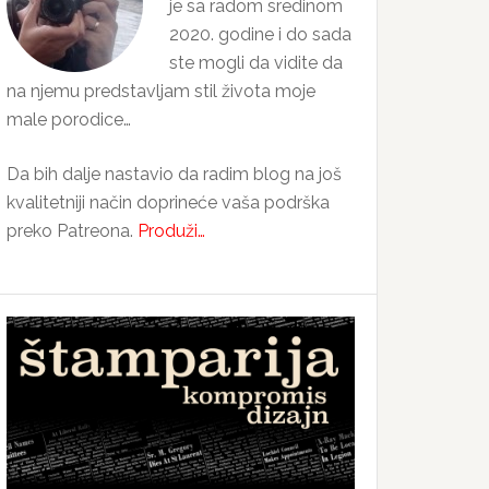
je sa radom sredinom
2020. godine i do sada
ste mogli da vidite da
na njemu predstavljam stil života moje
male porodice…
Da bih dalje nastavio da radim blog na još
kvalitetniji način doprineće vaša podrška
preko Patreona.
Produži…