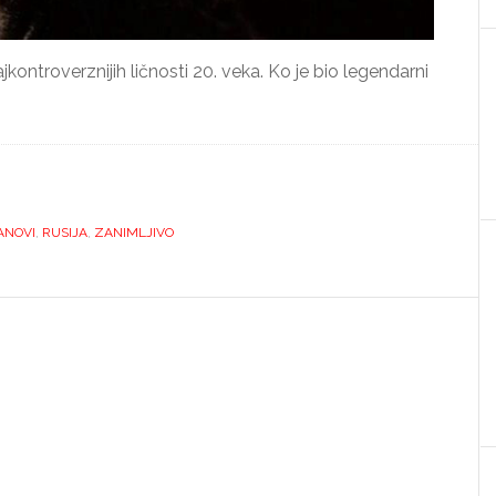
kontroverznijih ličnosti 20. veka. Ko je bio legendarni
ANOVI
,
RUSIJA
,
ZANIMLJIVO