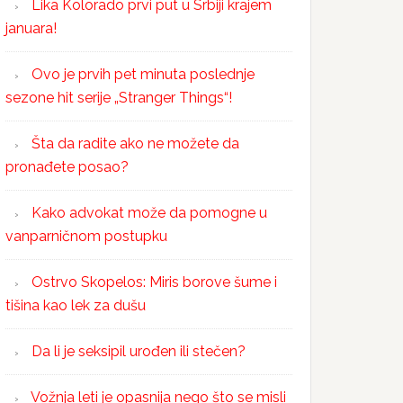
Lika Kolorado prvi put u Srbiji krajem
januara!
Ovo je prvih pet minuta poslednje
sezone hit serije „Stranger Things“!
Šta da radite ako ne možete da
pronađete posao?
Kako advokat može da pomogne u
vanparničnom postupku
Ostrvo Skopelos: Miris borove šume i
tišina kao lek za dušu
Da li je seksipil urođen ili stečen?
Vožnja leti je opasnija nego što se misli