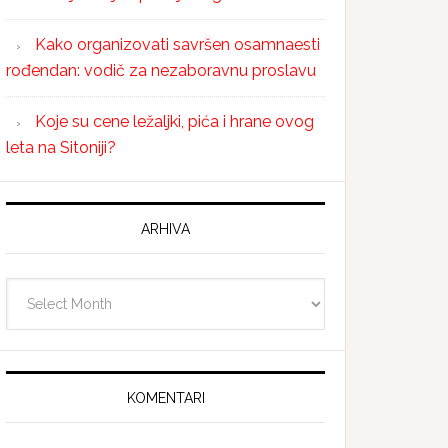
Kako organizovati savršen osamnaesti
rođendan: vodič za nezaboravnu proslavu
Koje su cene ležaljki, pića i hrane ovog
leta na Sitoniji?
ARHIVA
Arhiva
KOMENTARI