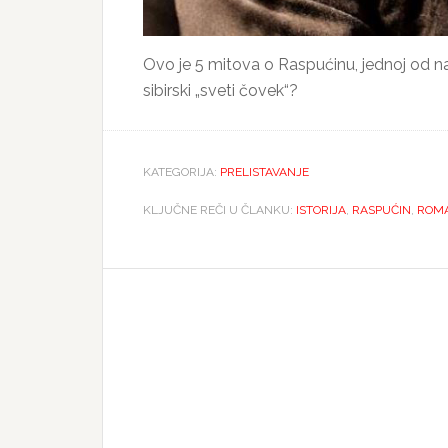
Ovo je 5 mitova o Raspućinu, jednoj od naj
sibirski „sveti čovek“?
KATEGORIJA:
PRELISTAVANJE
KLJUČNE REČI U ČLANKU:
ISTORIJA
,
RASPUĆIN
,
ROM