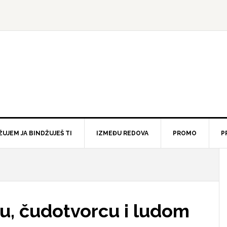
ŽUJEM JA BINDŽUJEŠ TI
IZMEĐU REDOVA
PROMO
P
u, čudotvorcu i ludom