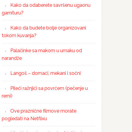
Kako da odaberete savršenu ugaonu
garnituru?
Kako da budete bolje organizovani
tokom kuvanja?
Palačinke sa makom u umaku od
narandže
Langoš – domaći, mekani i sočni
Pileći ražnjići sa povrćem (pečenje u
rerni)
Ove praznične filmove morate
pogledati na Netflixu