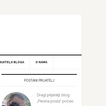
RIJATELJI BLOGA
O NAMA
Primary
Sidebar
POSTANI PRIJATELJ
Dragi prijatelji, blog
„Pecina posla“ počeo