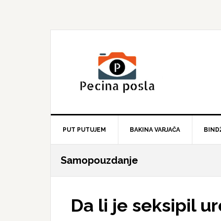
Skip
Skip
Skip
to
to
to
primary
main
primary
navigation
content
sidebar
PUT PUTUJEM
BAKINA VARJAČA
BIND
Samopouzdanje
Da li je seksipil u