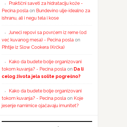
Praktični saveti za hidrataciju kože -
Pecina posla
on
Bundevino ulje-idealno za
ishranu, ali i negu tela i kose
Juneći repovi sa povrćem iz rerne (od
već kuvanog mesa) - Pecina posla
on
Pihtije iz Slow Cookera (Krčka)
Kako da budete bolje organizovani
tokom kuvanja? - Pecina posla
on
Da li
celog života jela solite pogrešno?
Kako da budete bolje organizovani
tokom kuvanja? - Pecina posla
on
Koje
jesenje namirnice ojačavaju imunitet?