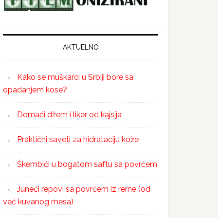
AKTUELNO
Kako se muškarci u Srbiji bore sa
opadanjem kose?
Domaći džem i liker od kajsija
Praktični saveti za hidrataciju kože
Škembići u bogatom saftu sa povrćem
Juneći repovi sa povrćem iz rerne (od
već kuvanog mesa)