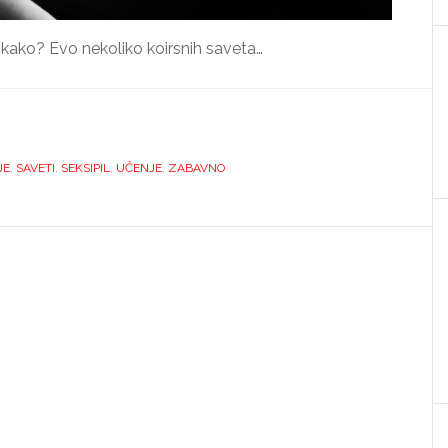
 i kako? Evo nekoliko koirsnih saveta…
JE
,
SAVETI
,
SEKSIPIL
,
UČENJE
,
ZABAVNO