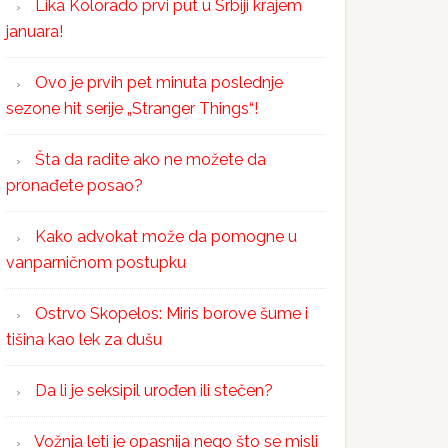
Lika Kolorado prvi put u Srbiji krajem
januara!
Ovo je prvih pet minuta poslednje
sezone hit serije „Stranger Things“!
Šta da radite ako ne možete da
pronađete posao?
Kako advokat može da pomogne u
vanparničnom postupku
Ostrvo Skopelos: Miris borove šume i
tišina kao lek za dušu
Da li je seksipil urođen ili stečen?
Vožnja leti je opasnija nego što se misli