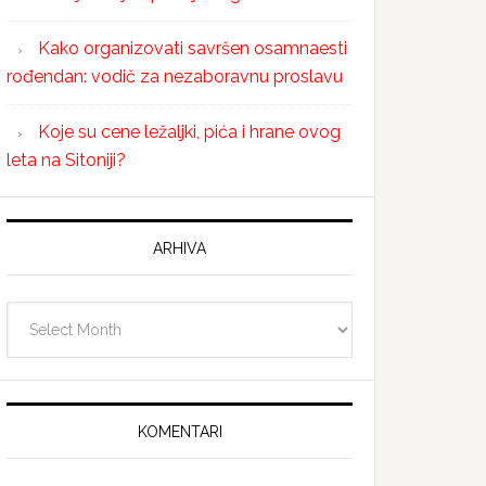
Kako organizovati savršen osamnaesti
rođendan: vodič za nezaboravnu proslavu
Koje su cene ležaljki, pića i hrane ovog
leta na Sitoniji?
ARHIVA
Arhiva
KOMENTARI