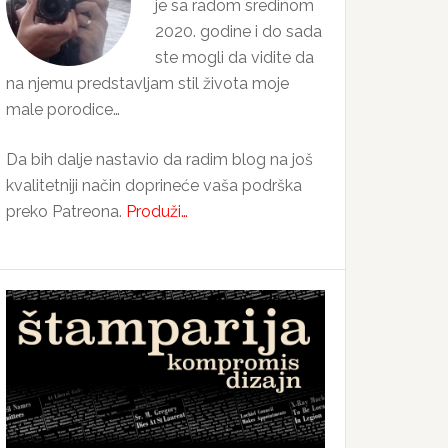
je sa radom sredinom
2020. godine i do sada
ste mogli da vidite da
na njemu predstavljam stil života moje
male porodice…
Da bih dalje nastavio da radim blog na još
kvalitetniji način doprineće vaša podrška
preko Patreona.
Produži…