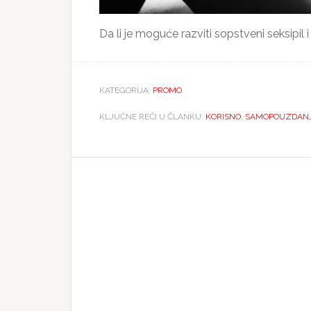
Da li je moguće razviti sopstveni seksipil
KATEGORIJA:
PROMO
KLJUČNE REČI U ČLANKU:
KORISNO
,
SAMOPOUZDAN