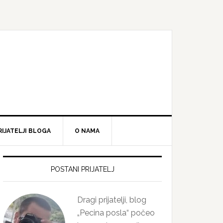
RIJATELJI BLOGA
O NAMA
Primary
Sidebar
POSTANI PRIJATELJ
Dragi prijatelji, blog
„Pecina posla“ počeo