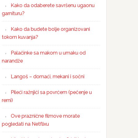
Kako da odaberete savršenu ugaonu
garnituru?
Kako da budete bolje organizovani
tokom kuvanja?
Palačinke sa makom u umaku od
narandže
Langoš – domaći, mekani i sočni
Pileći ražnjići sa povrćem (pečenje u
rerni)
Ove praznične filmove morate
pogledati na Netflixu