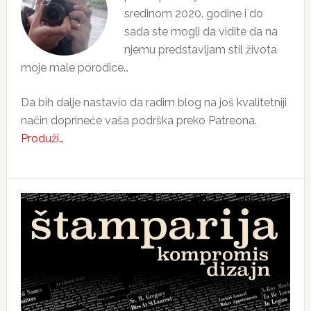
sredinom 2020. godine i do
sada ste mogli da vidite da na
njemu predstavljam stil života
moje male porodice…
Da bih dalje nastavio da radim blog na još kvalitetniji
način doprineće vaša podrška preko Patreona.
Produži…