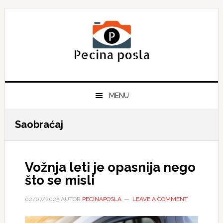
Skip
Skip
Skip
to
to
to
primary
main
primary
navigation
content
sidebar
MENU
Saobraćaj
Vožnja leti je opasnija nego
što se misli
02/07/2025
AUTOR
PECINAPOSLA
LEAVE A COMMENT