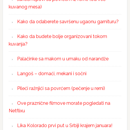
kuvanog mesa)
Kako da odaberete savršenu ugaonu garnituru?
Kako da budete bolje organizovani tokom
kuvanja?
Palačinke sa makom u umaku od narandže
Langoš – domaći, mekani i sočni
Pileći ražnjići sa povrćem (pečenje u rerni)
Ove praznične filmove morate pogledati na
Netflixu
Lika Kolorado prvi put u Srbiji krajem januara!