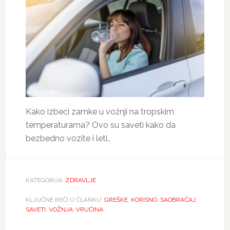
Kako izbeći zamke u vožnji na tropskim
temperaturama? Ovo su saveti kako da
bezbedno vozite i leti..
KATEGORIJA:
ZDRAVLJE
KLJUČNE REČI U ČLANKU:
GREŠKE
,
KORISNO
,
SAOBRAĆAJ
,
SAVETI
,
VOŽNJA
,
VRUĆINA