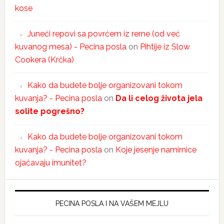
kose
Juneći repovi sa povrćem iz rerne (od već
kuvanog mesa) - Pecina posla
on
Pihtije iz Slow
Cookera (Krčka)
Kako da budete bolje organizovani tokom
kuvanja? - Pecina posla
on
Da li celog života jela
solite pogrešno?
Kako da budete bolje organizovani tokom
kuvanja? - Pecina posla
on
Koje jesenje namirnice
ojačavaju imunitet?
PECINA POSLA I NA VAŠEM MEJLU