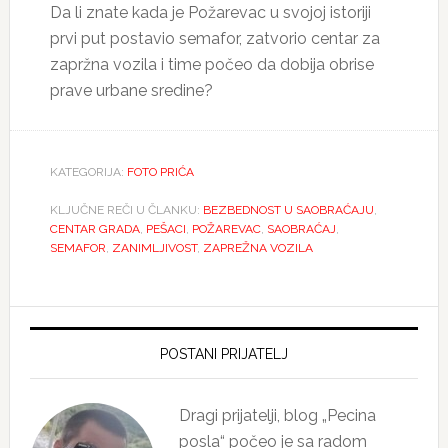
Da li znate kada je Požarevac u svojoj istoriji
prvi put postavio semafor, zatvorio centar za
zapržna vozila i time počeo da dobija obrise
prave urbane sredine?
KATEGORIJA:
FOTO PRIĆA
KLJUČNE REČI U ČLANKU:
BEZBEDNOST U SAOBRAĆAJU
,
CENTAR GRADA
,
PEŠACI
,
POŽAREVAC
,
SAOBRAĆAJ
,
SEMAFOR
,
ZANIMLJIVOST
,
ZAPREŽNA VOZILA
Primary
Sidebar
POSTANI PRIJATELJ
Dragi prijatelji, blog „Pecina
posla“ počeo je sa radom