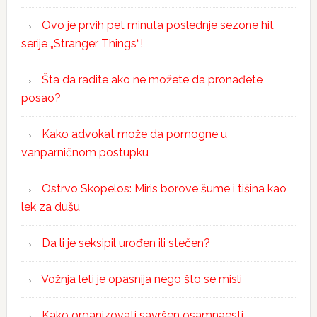
Ovo je prvih pet minuta poslednje sezone hit
serije „Stranger Things“!
Šta da radite ako ne možete da pronađete
posao?
Kako advokat može da pomogne u
vanparničnom postupku
Ostrvo Skopelos: Miris borove šume i tišina kao
lek za dušu
Da li je seksipil urođen ili stečen?
Vožnja leti je opasnija nego što se misli
Kako organizovati savršen osamnaesti