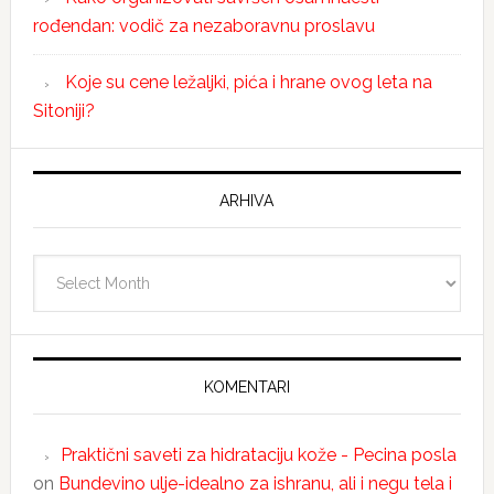
rođendan: vodič za nezaboravnu proslavu
Koje su cene ležaljki, pića i hrane ovog leta na
Sitoniji?
ARHIVA
Arhiva
KOMENTARI
Praktični saveti za hidrataciju kože - Pecina posla
on
Bundevino ulje-idealno za ishranu, ali i negu tela i