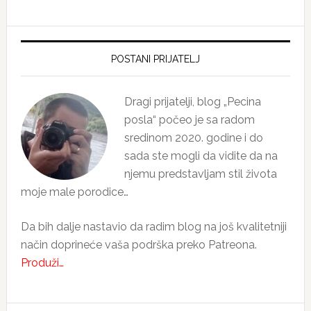
Primary
Sidebar
POSTANI PRIJATELJ
Dragi prijatelji, blog „Pecina
posla“ počeo je sa radom
sredinom 2020. godine i do
sada ste mogli da vidite da na
njemu predstavljam stil života
moje male porodice…
Da bih dalje nastavio da radim blog na još kvalitetniji
način doprineće vaša podrška preko Patreona.
Produži…