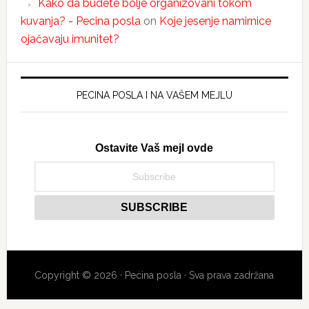
Kako da budete bolje organizovani tokom
kuvanja? - Pecina posla
on
Koje jesenje namirnice
ojačavaju imunitet?
PECINA POSLA I NA VAŠEM MEJLU
Ostavite Vaš mejl ovde
Copyright © 2026 · Pecina posla · Sva prava zadržana