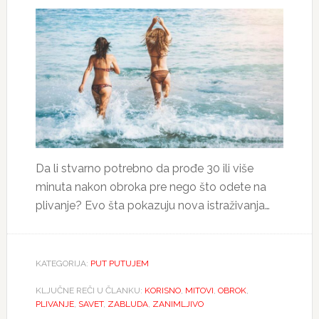
Da li stvarno potrebno da prođe 30 ili više
minuta nakon obroka pre nego što odete na
plivanje? Evo šta pokazuju nova istraživanja…
KATEGORIJA:
PUT PUTUJEM
KLJUČNE REČI U ČLANKU:
KORISNO
,
MITOVI
,
OBROK
,
PLIVANJE
,
SAVET
,
ZABLUDA
,
ZANIMLJIVO