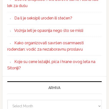
lek za dušu
Da li je seksipil urođen ili stečen?
Vožnja leti je opasnija nego što se misli
Kako organizovati savršen osamnaesti
rođendan: vodič za nezaboravnu proslavu
Koje su cene ležaljki, pića i hrane ovog leta na
Sitoniji?
ARHIVA
Arhiva