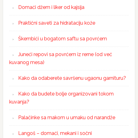
Domaći džem i liker od kajsija
Praktični saveti za hidrataciju kože
Škembići u bogatom saftu sa povrćem
Juneći repovi sa povrćem iz rerne (od već
kuvanog mesa)
Kako da odaberete savršenu ugaonu garnituru?
Kako da budete bolje organizovani tokom
kuvanja?
Palačinke sa makom u umaku od narandže
Langoš – domaći, mekani i sočni