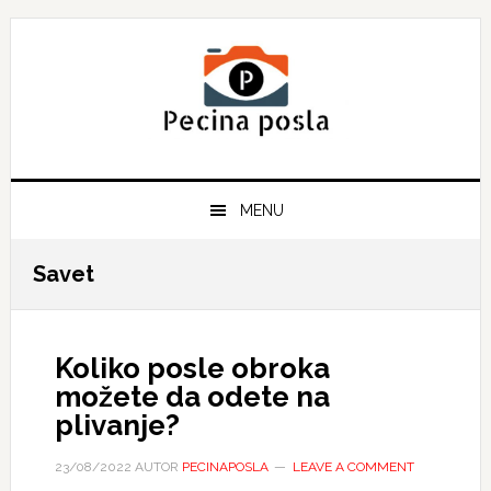
Skip
Skip
Skip
to
to
to
primary
main
primary
navigation
content
sidebar
MENU
Savet
Koliko posle obroka
možete da odete na
plivanje?
23/08/2022
AUTOR
PECINAPOSLA
LEAVE A COMMENT