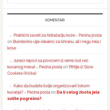
KOMENTARI
Praktični saveti za hidrataciju kože - Pecina posla
on
Bundevino ulje-idealno za ishranu, ali i negu tela i
kose
Juneći repovi sa povrćem iz rerne (od već
kuvanog mesa) - Pecina posla
on
Pihtije iz Slow
Cookera (Krčka)
Kako da budete bolje organizovani tokom
kuvanja? - Pecina posla
on
Da li celog života jela
solite pogrešno?