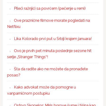
Pileći ražnjići sa povrćem (pečenje u rerni)
Ove praznične filmove morate pogledati na
Netflixu
Lika Kolorado prvi put u Srbiji krajem januara!
Ovo je prvih pet minuta poslednje sezone hit
serije „Stranger Things“!
Šta da radite ako ne možete da pronađete
posao?
Kako advokat može da pomogne u
vanparničnom postupku
Ostrvo Skopelos: Miris borove šume i tišina kao