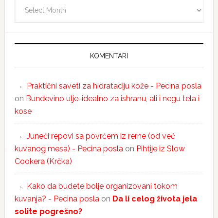
Arhiva
KOMENTARI
Praktični saveti za hidrataciju kože - Pecina posla
on
Bundevino ulje-idealno za ishranu, ali i negu tela i
kose
Juneći repovi sa povrćem iz rerne (od već
kuvanog mesa) - Pecina posla
on
Pihtije iz Slow
Cookera (Krčka)
Kako da budete bolje organizovani tokom
kuvanja? - Pecina posla
on
Da li celog života jela
solite pogrešno?