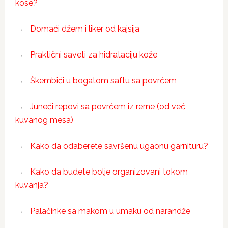
kose?
Domaći džem i liker od kajsija
Praktični saveti za hidrataciju kože
Škembići u bogatom saftu sa povrćem
Juneći repovi sa povrćem iz rerne (od već
kuvanog mesa)
Kako da odaberete savršenu ugaonu garnituru?
Kako da budete bolje organizovani tokom
kuvanja?
Palačinke sa makom u umaku od narandže