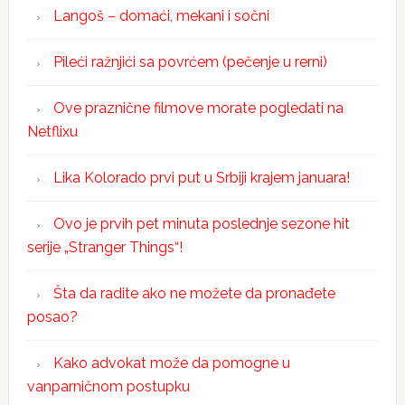
Langoš – domaći, mekani i sočni
Pileći ražnjići sa povrćem (pečenje u rerni)
Ove praznične filmove morate pogledati na
Netflixu
Lika Kolorado prvi put u Srbiji krajem januara!
Ovo je prvih pet minuta poslednje sezone hit
serije „Stranger Things“!
Šta da radite ako ne možete da pronađete
posao?
Kako advokat može da pomogne u
vanparničnom postupku