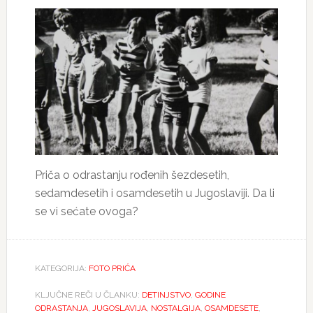
Priča o odrastanju rođenih šezdesetih,
sedamdesetih i osamdesetih u Jugoslaviji. Da li
se vi sećate ovoga?
KATEGORIJA:
FOTO PRIĆA
KLJUČNE REČI U ČLANKU:
DETINJSTVO
,
GODINE
ODRASTANJA
,
JUGOSLAVIJA
,
NOSTALGIJA
,
OSAMDESETE
,