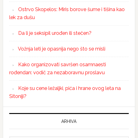
Ostrvo Skopelos: Miris borove šume i tišina kao
lek za dušu
Da li je seksipil urođen ili stečen?
Vožnja leti je opasnija nego što se misli
Kako organizovati savršen osamnaesti
rođendan: vodič za nezaboravnu proslavu
Koje su cene ležaljki, pića i hrane ovog leta na
Sitoniji?
ARHIVA