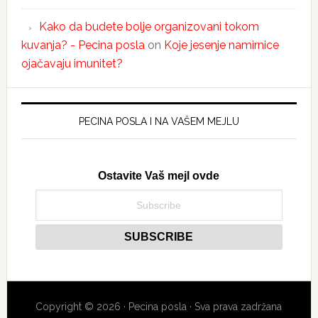
Kako da budete bolje organizovani tokom
kuvanja? - Pecina posla
on
Koje jesenje namirnice
ojačavaju imunitet?
PECINA POSLA I NA VAŠEM MEJLU
Ostavite Vaš mejl ovde
Copyright © 2026 · Pecina posla · Sva prava zadržana