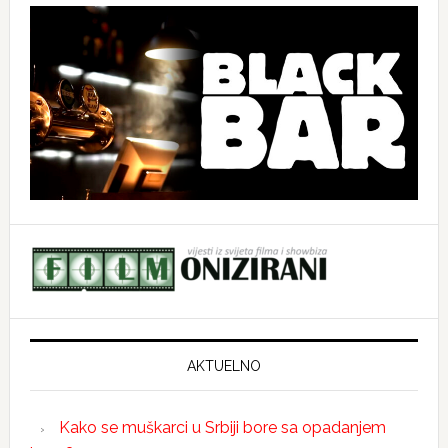
AKTUELNO
Kako se muškarci u Srbiji bore sa opadanjem