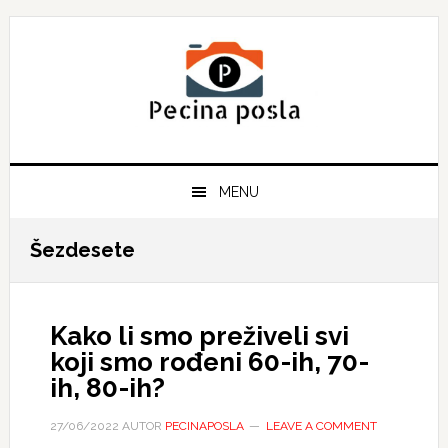
Skip
Skip
Skip
to
to
to
primary
main
primary
navigation
content
sidebar
MENU
Šezdesete
Kako li smo preživeli svi
koji smo rođeni 60-ih, 70-
ih, 80-ih?
27/06/2022
AUTOR
PECINAPOSLA
LEAVE A COMMENT