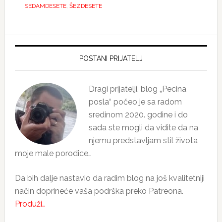
SEDAMDESETE
,
ŠEZDESETE
Primary
Sidebar
POSTANI PRIJATELJ
Dragi prijatelji, blog „Pecina
posla“ počeo je sa radom
sredinom 2020. godine i do
sada ste mogli da vidite da na
njemu predstavljam stil života
moje male porodice…
Da bih dalje nastavio da radim blog na još kvalitetniji
način doprineće vaša podrška preko Patreona.
Produži…