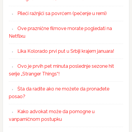
Pileći ražnjići sa povrćem (pečenje u rerni)
Ove praznične filmove morate pogledati na
Netflixu
Lika Kolorado prvi put u Srbiji krajem januara!
Ovo je prvih pet minuta poslednje sezone hit
serije „Stranger Things“!
Šta da radite ako ne možete da pronađete
posao?
Kako advokat može da pomogne u
vanparničnom postupku