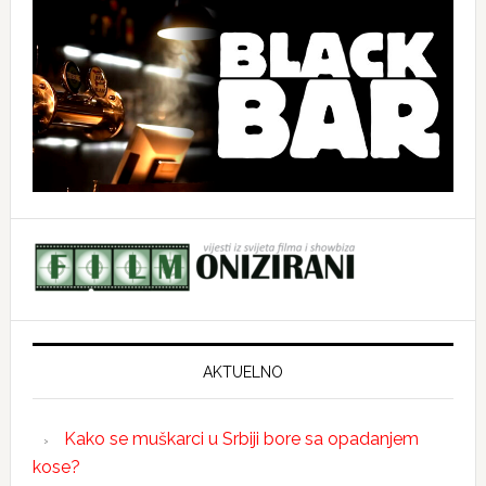
AKTUELNO
Kako se muškarci u Srbiji bore sa opadanjem
kose?