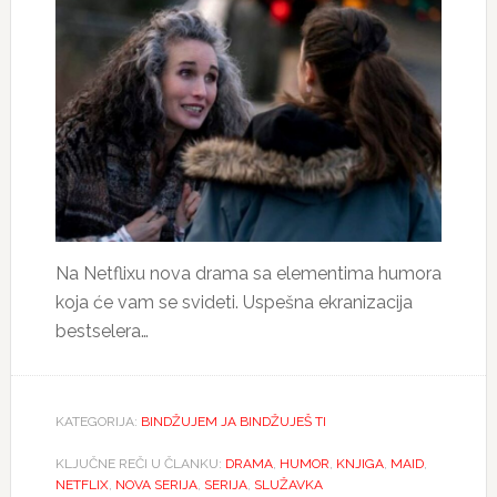
Na Netflixu nova drama sa elementima humora
koja će vam se svideti. Uspešna ekranizacija
bestselera…
KATEGORIJA:
BINDŽUJEM JA BINDŽUJEŠ TI
KLJUČNE REČI U ČLANKU:
DRAMA
,
HUMOR
,
KNJIGA
,
MAID
,
NETFLIX
,
NOVA SERIJA
,
SERIJA
,
SLUŽAVKA