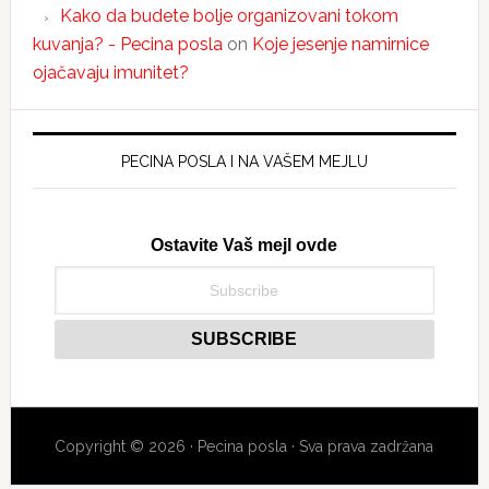
Kako da budete bolje organizovani tokom
kuvanja? - Pecina posla
on
Koje jesenje namirnice
ojačavaju imunitet?
PECINA POSLA I NA VAŠEM MEJLU
Ostavite Vaš mejl ovde
Copyright © 2026 · Pecina posla · Sva prava zadržana