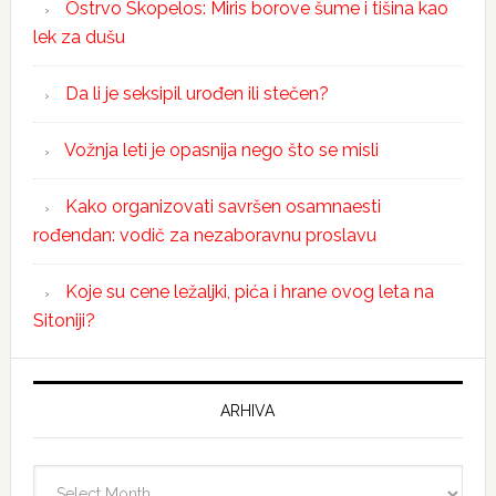
Ostrvo Skopelos: Miris borove šume i tišina kao
lek za dušu
Da li je seksipil urođen ili stečen?
Vožnja leti je opasnija nego što se misli
Kako organizovati savršen osamnaesti
rođendan: vodič za nezaboravnu proslavu
Koje su cene ležaljki, pića i hrane ovog leta na
Sitoniji?
ARHIVA
Arhiva