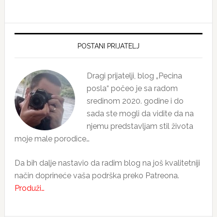
Primary
Sidebar
POSTANI PRIJATELJ
Dragi prijatelji, blog „Pecina
posla“ počeo je sa radom
sredinom 2020. godine i do
sada ste mogli da vidite da na
njemu predstavljam stil života
moje male porodice…
Da bih dalje nastavio da radim blog na još kvalitetniji
način doprineće vaša podrška preko Patreona.
Produži…