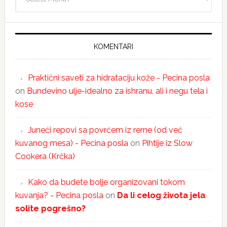
KOMENTARI
Praktični saveti za hidrataciju kože - Pecina posla
on
Bundevino ulje-idealno za ishranu, ali i negu tela i
kose
Juneći repovi sa povrćem iz rerne (od već
kuvanog mesa) - Pecina posla
on
Pihtije iz Slow
Cookera (Krčka)
Kako da budete bolje organizovani tokom
kuvanja? - Pecina posla
on
Da li celog života jela
solite pogrešno?