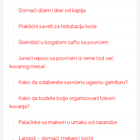
Domaći džem i liker od kajsija
Praktični saveti za hidrataciju kože
Škembići u bogatom saftu sa povrćem
Juneći repovi sa povrćem iz rerne (od već
kuvanog mesa)
Kako da odaberete savršenu ugaonu garnituru?
Kako da budete bolje organizovani tokom
kuvanja?
Palačinke sa makom u umaku od narandže
Langoš – domaći, mekani i sočni