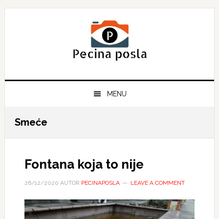
Skip
Skip
Skip
to
to
to
primary
main
primary
navigation
content
sidebar
MENU
Smeće
Fontana koja to nije
26/12/2020
AUTOR
PECINAPOSLA
LEAVE A COMMENT