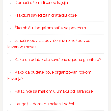
Domaći džem i liker od kajsija
Praktični saveti za hidrataciju kože
Škembići u bogatom saftu sa povrćem
Juneći repovi sa povrćem iz rerne (od već
kuvanog mesa)
Kako da odaberete savršenu ugaonu garnituru?
Kako da budete bolje organizovani tokom
kuvanja?
Palačinke sa makom u umaku od narandže
Langoš – domaći, mekani i sočni