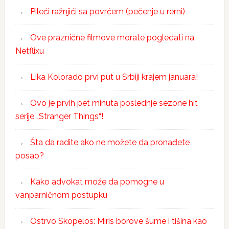
Pileći ražnjići sa povrćem (pečenje u rerni)
Ove praznične filmove morate pogledati na
Netflixu
Lika Kolorado prvi put u Srbiji krajem januara!
Ovo je prvih pet minuta poslednje sezone hit
serije „Stranger Things“!
Šta da radite ako ne možete da pronađete
posao?
Kako advokat može da pomogne u
vanparničnom postupku
Ostrvo Skopelos: Miris borove šume i tišina kao