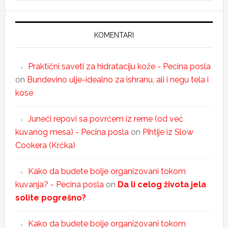
KOMENTARI
Praktični saveti za hidrataciju kože - Pecina posla
on
Bundevino ulje-idealno za ishranu, ali i negu tela i
kose
Juneći repovi sa povrćem iz rerne (od već
kuvanog mesa) - Pecina posla
on
Pihtije iz Slow
Cookera (Krčka)
Kako da budete bolje organizovani tokom
kuvanja? - Pecina posla
on
Da li celog života jela
solite pogrešno?
Kako da budete bolje organizovani tokom