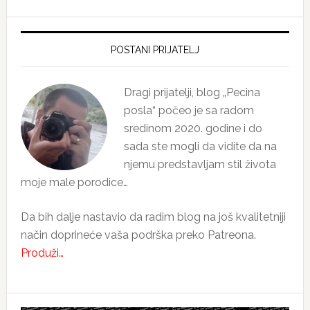
Primary
Sidebar
POSTANI PRIJATELJ
Dragi prijatelji, blog „Pecina
posla“ počeo je sa radom
sredinom 2020. godine i do
sada ste mogli da vidite da na
njemu predstavljam stil života
moje male porodice…
Da bih dalje nastavio da radim blog na još kvalitetniji
način doprineće vaša podrška preko Patreona.
Produži…