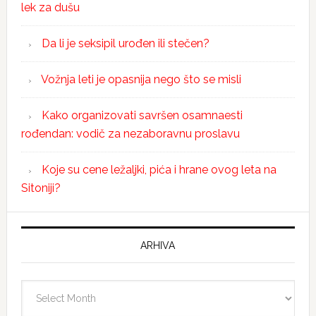
lek za dušu
Da li je seksipil urođen ili stečen?
Vožnja leti je opasnija nego što se misli
Kako organizovati savršen osamnaesti
rođendan: vodič za nezaboravnu proslavu
Koje su cene ležaljki, pića i hrane ovog leta na
Sitoniji?
ARHIVA
Arhiva