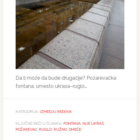
Da li može da bude drugačije? Požarevačka
fontana, umesto ukrasa–ruglo…
KATEGORIJA:
IZMEDJU REDOVA
KLJUČNE REČI U ČLANKU:
FONTANA
,
NIJE UKRAS
,
POŽAREVAC
,
RUGLO
,
RUŽNO
,
SMEĆE