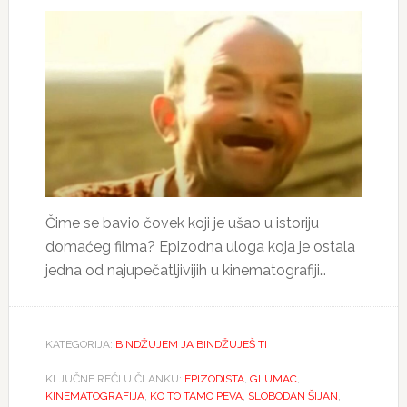
Čime se bavio čovek koji je ušao u istoriju
domaćeg filma? Epizodna uloga koja je ostala
jedna od najupečatljivijih u kinematografiji…
KATEGORIJA:
BINDŽUJEM JA BINDŽUJEŠ TI
KLJUČNE REČI U ČLANKU:
EPIZODISTA
,
GLUMAC
,
KINEMATOGRAFIJA
,
KO TO TAMO PEVA
,
SLOBODAN ŠIJAN
,