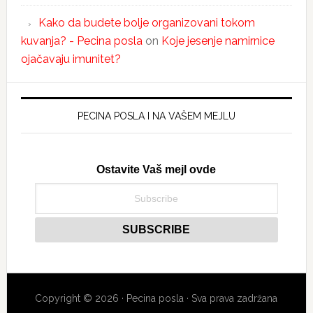
Kako da budete bolje organizovani tokom
kuvanja? - Pecina posla
on
Koje jesenje namirnice
ojačavaju imunitet?
PECINA POSLA I NA VAŠEM MEJLU
Ostavite Vaš mejl ovde
Copyright © 2026 · Pecina posla · Sva prava zadržana