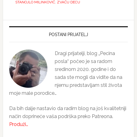
STANOJLO MILINKOVIĆ
,
ZVAĆU DECU
Primary
Sidebar
POSTANI PRIJATELJ
Dragi prijatelji, blog „Pecina
posla“ počeo je sa radom
sredinom 2020. godine i do
sada ste mogli da vidite da na
njemu predstavljam stil života
moje male porodice…
Da bih dalje nastavio da radim blog na još kvalitetniji
način doprineće vaša podrška preko Patreona.
Produži…