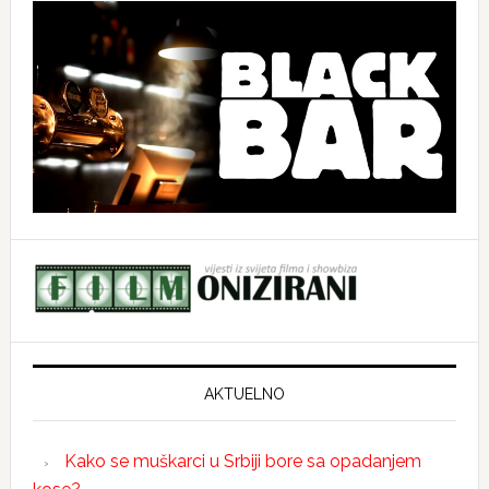
AKTUELNO
Kako se muškarci u Srbiji bore sa opadanjem