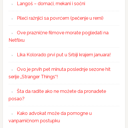
Langoš – domaći, mekani i sočni
Pileći ražnjići sa povrćem (pečenje u rerni)
Ove praznične filmove morate pogledati na
Netflixu
Lika Kolorado prvi put u Srbiji krajem januara!
Ovo je prvih pet minuta poslednje sezone hit
serije „Stranger Things“!
Šta da radite ako ne možete da pronađete
posao?
Kako advokat može da pomogne u
vanparničnom postupku