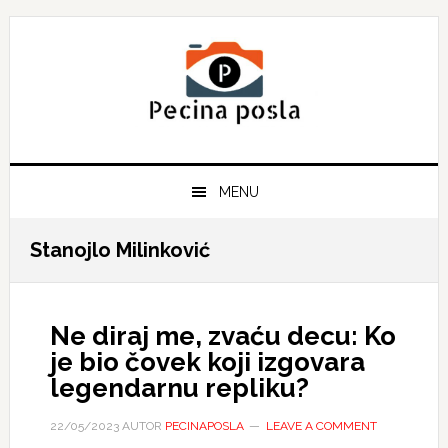
Skip
Skip
Skip
to
to
to
primary
main
primary
navigation
content
sidebar
MENU
Stanojlo Milinković
Ne diraj me, zvaću decu: Ko
je bio čovek koji izgovara
legendarnu repliku?
22/05/2023
AUTOR
PECINAPOSLA
LEAVE A COMMENT