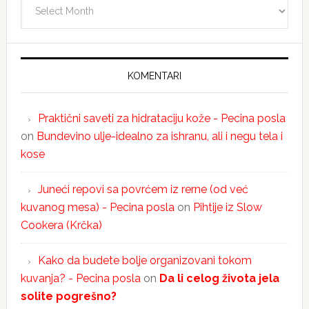
Arhiva
KOMENTARI
Praktični saveti za hidrataciju kože - Pecina posla
on
Bundevino ulje-idealno za ishranu, ali i negu tela i
kose
Juneći repovi sa povrćem iz rerne (od već
kuvanog mesa) - Pecina posla
on
Pihtije iz Slow
Cookera (Krčka)
Kako da budete bolje organizovani tokom
kuvanja? - Pecina posla
on
Da li celog života jela
solite pogrešno?