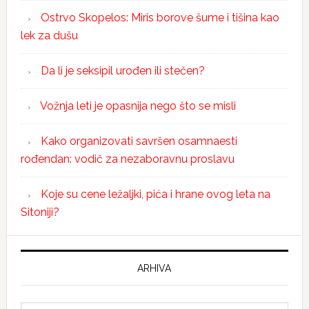
Ostrvo Skopelos: Miris borove šume i tišina kao
lek za dušu
Da li je seksipil urođen ili stečen?
Vožnja leti je opasnija nego što se misli
Kako organizovati savršen osamnaesti
rođendan: vodič za nezaboravnu proslavu
Koje su cene ležaljki, pića i hrane ovog leta na
Sitoniji?
ARHIVA