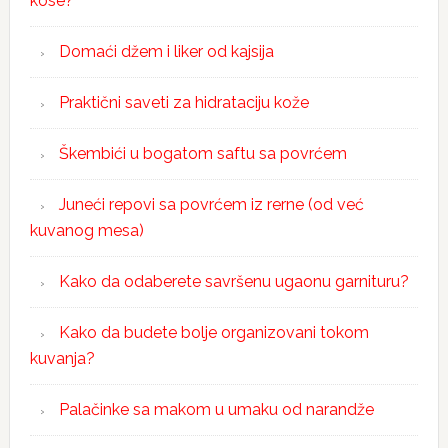
kose?
Domaći džem i liker od kajsija
Praktični saveti za hidrataciju kože
Škembići u bogatom saftu sa povrćem
Juneći repovi sa povrćem iz rerne (od već
kuvanog mesa)
Kako da odaberete savršenu ugaonu garnituru?
Kako da budete bolje organizovani tokom
kuvanja?
Palačinke sa makom u umaku od narandže