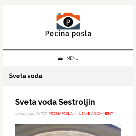
Skip
Skip
Skip
to
to
to
primary
main
primary
navigation
content
sidebar
MENU
Sveta voda
Sveta voda Sestroljin
17/04/2021
AUTOR
PECINAPOSLA
LEAVE A COMMENT