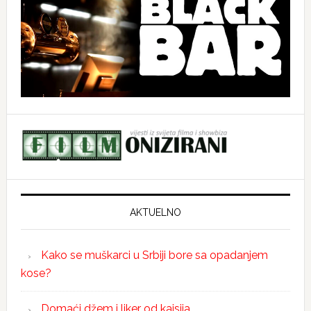
AKTUELNO
Kako se muškarci u Srbiji bore sa opadanjem
kose?
Domaći džem i liker od kajsija