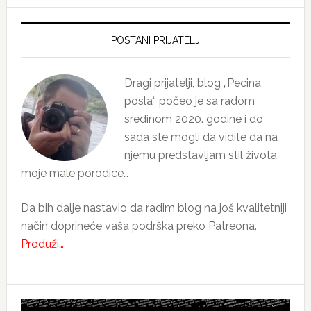
Primary
Sidebar
POSTANI PRIJATELJ
Dragi prijatelji, blog „Pecina
posla“ počeo je sa radom
sredinom 2020. godine i do
sada ste mogli da vidite da na
njemu predstavljam stil života
moje male porodice…
Da bih dalje nastavio da radim blog na još kvalitetniji
način doprineće vaša podrška preko Patreona.
Produži…