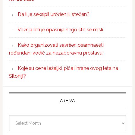
Da li je seksipil urođen ili stečen?
Vožnja leti je opasnija nego što se misli
Kako organizovati savršen osamnaesti
rođendan: vodič za nezaboravnu proslavu
Koje su cene ležaljki, pića i hrane ovog leta na
Sitoniji?
ARHIVA
Arhiva