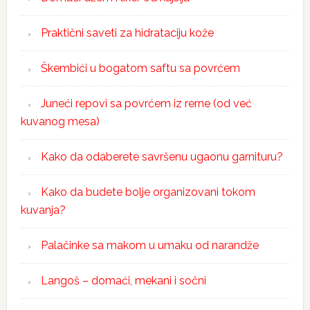
Praktični saveti za hidrataciju kože
Škembići u bogatom saftu sa povrćem
Juneći repovi sa povrćem iz rerne (od već
kuvanog mesa)
Kako da odaberete savršenu ugaonu garnituru?
Kako da budete bolje organizovani tokom
kuvanja?
Palačinke sa makom u umaku od narandže
Langoš – domaći, mekani i sočni