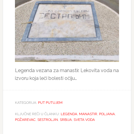
Legenda vezana za manastir. Lekovita voda na
izvoru koja leči bolesti očiju…
KATEGORIJA:
PUT PUTUJEM
KLJUČNE REČI U ČLANKU:
LEGENDA
,
MANASTIR
,
POLJANA
,
POŽAREVAC
,
SESTROLJIN
,
SRBIJA
,
SVETA VODA