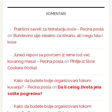
KOMENTARI
Praktični saveti za hidrataciju kože - Pecina posla
on
Bundevino ulje-idealno za ishranu, ali i negu tela i
kose
Juneći repovi sa povrćem iz rerne (od već
kuvanog mesa) - Pecina posla
on
Pihtije iz Slow
Cookera (Krčka)
Kako da budete bolje organizovani tokom
kuvanja? - Pecina posla
on
Da li celog života jela
solite pogrešno?
Kako da budete bolje organizovani tokom