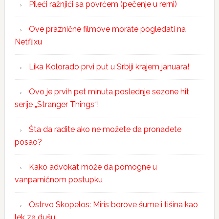
Pileći ražnjići sa povrćem (pečenje u rerni)
Ove praznične filmove morate pogledati na
Netflixu
Lika Kolorado prvi put u Srbiji krajem januara!
Ovo je prvih pet minuta poslednje sezone hit
serije „Stranger Things“!
Šta da radite ako ne možete da pronađete
posao?
Kako advokat može da pomogne u
vanparničnom postupku
Ostrvo Skopelos: Miris borove šume i tišina kao
lek za dušu