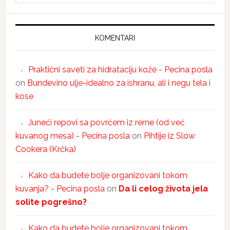
KOMENTARI
Praktični saveti za hidrataciju kože - Pecina posla
on
Bundevino ulje-idealno za ishranu, ali i negu tela i
kose
Juneći repovi sa povrćem iz rerne (od već
kuvanog mesa) - Pecina posla
on
Pihtije iz Slow
Cookera (Krčka)
Kako da budete bolje organizovani tokom
kuvanja? - Pecina posla
on
Da li celog života jela
solite pogrešno?
Kako da budete bolje organizovani tokom