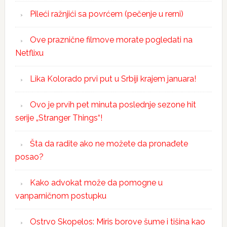
Pileći ražnjići sa povrćem (pečenje u rerni)
Ove praznične filmove morate pogledati na
Netflixu
Lika Kolorado prvi put u Srbiji krajem januara!
Ovo je prvih pet minuta poslednje sezone hit
serije „Stranger Things“!
Šta da radite ako ne možete da pronađete
posao?
Kako advokat može da pomogne u
vanparničnom postupku
Ostrvo Skopelos: Miris borove šume i tišina kao