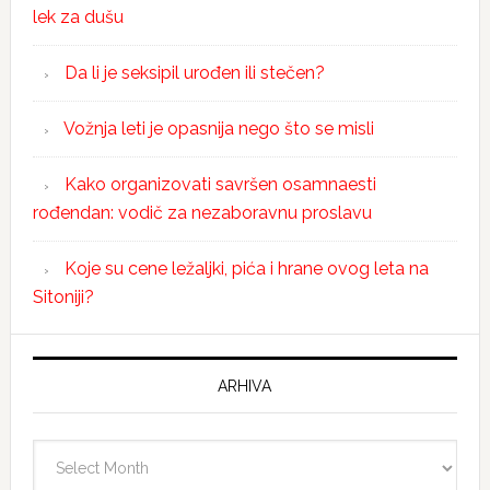
lek za dušu
Da li je seksipil urođen ili stečen?
Vožnja leti je opasnija nego što se misli
Kako organizovati savršen osamnaesti
rođendan: vodič za nezaboravnu proslavu
Koje su cene ležaljki, pića i hrane ovog leta na
Sitoniji?
ARHIVA
Arhiva