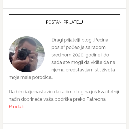
Primary
Sidebar
POSTANI PRIJATELJ
Dragi prijatelji, blog „Pecina
posla“ počeo je sa radom
sredinom 2020. godine i do
sada ste mogli da vidite da na
njemu predstavljam stil života
moje male porodice…
Da bih dalje nastavio da radim blog na još kvalitetniji
način doprineće vaša podrška preko Patreona.
Produži…