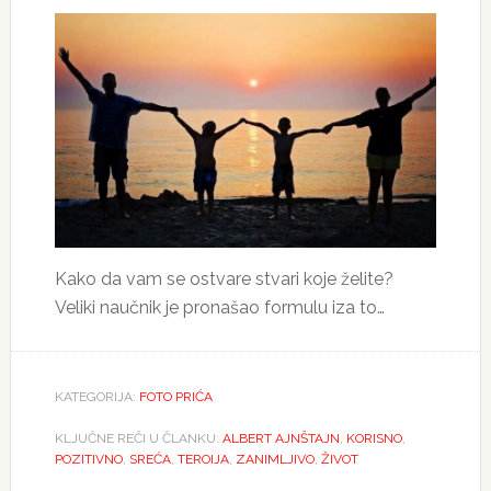
Kako da vam se ostvare stvari koje želite?
Veliki naučnik je pronašao formulu iza to…
KATEGORIJA:
FOTO PRIĆA
KLJUČNE REČI U ČLANKU:
ALBERT AJNŠTAJN
,
KORISNO
,
POZITIVNO
,
SREĆA
,
TEROIJA
,
ZANIMLJIVO
,
ŽIVOT