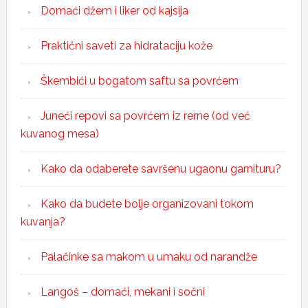
Domaći džem i liker od kajsija
Praktični saveti za hidrataciju kože
Škembići u bogatom saftu sa povrćem
Juneći repovi sa povrćem iz rerne (od već
kuvanog mesa)
Kako da odaberete savršenu ugaonu garnituru?
Kako da budete bolje organizovani tokom
kuvanja?
Palačinke sa makom u umaku od narandže
Langoš – domaći, mekani i sočni