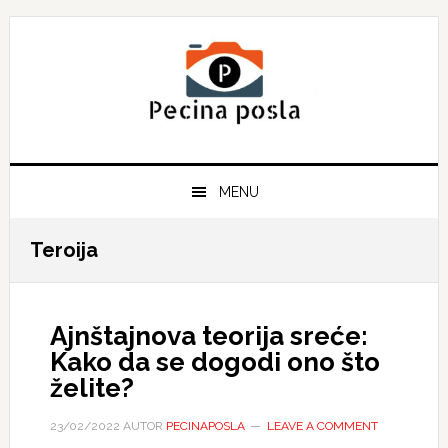
Skip
Skip
Skip
to
to
to
primary
main
primary
navigation
content
sidebar
MENU
Teroija
Ajnštajnova teorija sreće:
Kako da se dogodi ono što
želite?
23/02/2022
AUTOR
PECINAPOSLA
LEAVE A COMMENT