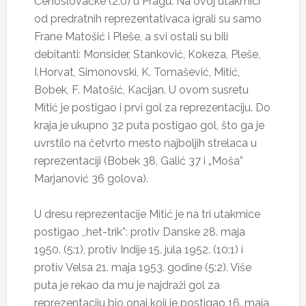
Čehoslovačke (2:0) u Pragu. Na ovoj utakmici
od predratnih reprezentativaca igrali su samo
Frane Matošić i Pleše, a svi ostali su bili
debitanti: Monsider, Stanković, Kokeza, Pleše,
I.Horvat, Simonovski, K. Tomašević, Mitić,
Bobek, F. Matošić, Kacijan. U ovom susretu
Mitić je postigao i prvi gol za reprezentaciju. Do
kraja je ukupno 32 puta postigao gol, što ga je
uvrstilo na četvrto mesto najboljih strelaca u
reprezentaciji (Bobek 38, Galić 37 i „Moša”
Marjanović 36 golova).
U dresu reprezentacije Mitić je na tri utakmice
postigao ,,het-trik”: protiv Danske 28. maja
1950. (5:1), protiv Indije 15. jula 1952. (10:1) i
protiv Velsa 21. maja 1953. godine (5:2). Više
puta je rekao da mu je najdraži gol za
reprezentaciju bio onaj koji je postigao 16. maja