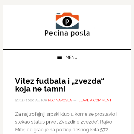
Skip
Skip
Skip
to
to
to
primary
main
primary
navigation
content
sidebar
MENU
Vitez fudbala i „zvezda“
koja ne tamni
19/11/2020
AUTOR
PECINAPOSLA
LEAVE A COMMENT
Za najtrofejniji srpski klub u kome se proslavio i
stekao status prve „Zvezdine zvezde“, Rajko
Mitić odigrao je na poziciji desnоg krila 572