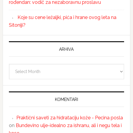
rođendan: vodič za nezaboravnu proslavu
Koje su cene ležaljki, pića i hrane ovog leta na
Sitoniji?
ARHIVA
Arhiva
KOMENTARI
Praktični saveti za hidrataciju kože - Pecina posla
on
Bundevino ulje-idealno za ishranu, ali i negu tela i