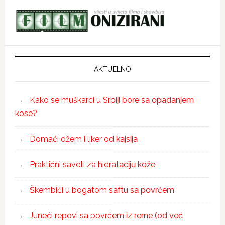
AKTUELNO
Kako se muškarci u Srbiji bore sa opadanjem
kose?
Domaći džem i liker od kajsija
Praktični saveti za hidrataciju kože
Škembići u bogatom saftu sa povrćem
Juneći repovi sa povrćem iz rerne (od već