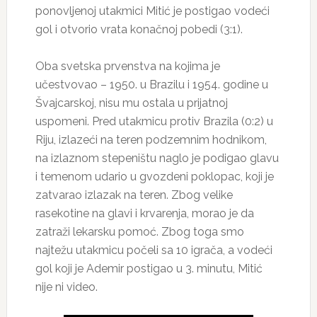
ponovljenoj utakmici Mitić je postigao vodeći
gol i otvorio vrata konačnoj pobedi (3:1).
Oba svetska prvenstva na kojima je
učestvovao – 1950. u Brazilu i 1954. godine u
Švajcarskoj, nisu mu ostala u prijatnoj
uspomeni. Pred utakmicu protiv Brazila (0:2) u
Riju, izlazeći na teren podzemnim hodnikom,
na izlaznom stepeništu naglo je podigao glavu
i temenom udario u gvozdeni poklopac, koji je
zatvarao izlazak na teren. Zbog velike
rasekotine na glavi i krvarenja, morao je da
zatraži lekarsku pomoć. Zbog toga smo
najtežu utakmicu počeli sa 10 igrača, a vodeći
gol koji je Ademir postigao u 3. minutu, Mitić
nije ni video.