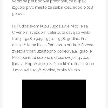
vodio sa pet bodova prednosti, da bi ipak
izgubio prvo mesto za slabiji količnik od 0,018
golova!
I u Fudbalskom kupu Jugoslavije Mitić je sa
Crvenom zvezdom četiri puta osvajao veliki
trofej: 1948, 1949, 1950. i 1958. godine. Prvi
osvajač Kupa bio je Partizan, a onda je Crvena
zvezda triput uzastopno pobeđivala. Igrao je
Mitić punih 14 sezona u dresu svoje najveće
ljubavi. Kopačke je „okačio o kiln” u finalu Kupa
Jugoslavije 1958. godine, protiv Veleža.