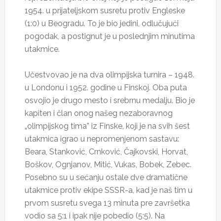
1954. u prijateljskom susretu protiv Engleske
(1:0) u Beogradu. To je bio jedini, odlučujući
pogodak, a postignut je u poslednjim minutima
utakmice.
Učestvovao je na dva olimpijska turnira – 1948.
u Londonu i 1952. godine u Finskoj. Oba puta
osvojio je drugo mesto i srebrnu medalju. Bio je
kapiten i član onog našeg nezaboravnog
„olimpijskog tima” iz Finske, koji je na svih šest
utakmica igrao u nepromenjenom sastavu:
Beara, Stanković, Crnković, Čajkovski, Horvat,
Boškov, Ognjanov, Mitić, Vukas, Bobek, Zebec.
Posebno su u sećanju ostale dve dramatične
utakmice protiv ekipe SSSR-a, kad je naš tim u
prvom susretu svega 13 minuta pre završetka
vodio sa 5:1 i ipak nije pobedio (5:5). Na