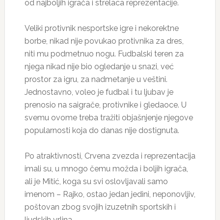
od najboljih igrača i strelaca reprezentacije.
Veliki protivnik nesportske igre i nekorektne
borbe, nikad nije povukao protivnika za dres,
niti mu podmetnuo nogu. Fudbalski teren za
njega nikad nije bio ogledanje u snazi, već
prostor za igru, za nadmetanje u veštini.
Jednostavno, voleo je fudbal i tu ljubav je
prenosio na saigrače, protivnike i gledaoce. U
svemu ovome treba tražiti objašnjenje njegove
popularnosti koja do danas nije dostignuta.
Po atraktivnosti, Crvena zvezda i reprezentacija
imali su, u mnogo čemu možda i boljih igrača,
ali je Mitić, koga su svi oslovljavali samo
imenom – Rajko, ostao jedan jedini, neponovljiv,
poštovan zbog svojih izuzetnih sportskih i
ljudskih vrlina.