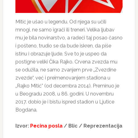
Mitić je ušao u legendu. Od njega su učili
mnogi, ne samo igrači ili treneri. Velika ljubav
mu je bila novinarstvo, a radeći taj posao časno
i pošteno, trudio se da bude iskren, da piše
istinu i obrazuje ljude. Sve to je uspeo da
postigne veliki Čika Rajko. Crvena zvezda mu
se odužila, ne samo zvanjem prve „Zvezdine
zvezde“, već i preimenovanjem stadiona u
„Rajko Mitić” (od decembra 2014). Preminuo je
u Beogradu 2008, u 86. godini. U novembru
2017. dobio je i bistu ispred stadion u Ljutice
Bogdana.
Izvor:
Pecina posla
/ Blic / Reprezentacija