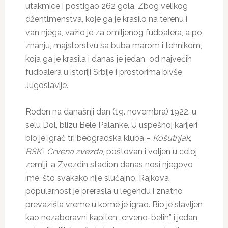
utakmice i postigao 262 gola. Zbog velikog
džentlmenstva, koje ga je krasilo na terenu i
van njega, važio je za omiljenog fudbalera, a po
znanju, majstorstvu sa buba marom i tehnikom,
koja ga je krasila i danas je jedan od najvećih
fudbalera u istoriji Srbije i prostorima bivše
Jugoslavije.
Rođen na današnji dan (19. novembra) 1922. u
selu Dol, blizu Bele Palanke. U uspešnoj karijeri
bio je igrač tri beogradska kluba –
Košutnjak
,
BSK
i
Crvenа zvezdа
, poštovan i voljen u celoj
zemlji, a Zvezdin stadion danas nosi njegovo
ime, što svakako nije slučajno. Rajkova
popularnost je prerasla u legendu i znatno
prevazišla vreme u kome je igrao. Bio je slavljen
kao nezaboravni kapiten „crveno-belih” i jedan