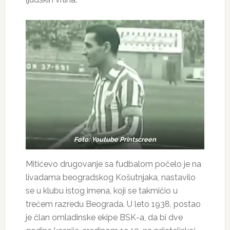
Foto: Youtube Printscreen
Mitićevo drugovanje sa fudbalom počelo je na
livadama beogradskog Košutnjaka, nastavilo
se u klubu istog imena, koji se takmičio u
trećem razredu Beograda. U leto 1938, postao
je član omladinske ekipe BSK-a, da bi dve