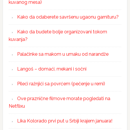
kuvanog mesa)
Kako da odaberete savršenu ugaonu garnituru?
Kako da budete bolje organizovani tokom
kuvanja?
Palačinke sa makom u umaku od narandže
Langoš – domaći, mekani i sočni
Pileći ražnjići sa povrćem (pečenje u rerni)
Ove praznične filmove morate pogledati na
Netflixu
Lika Kolorado prvi put u Srbiji krajem januara!