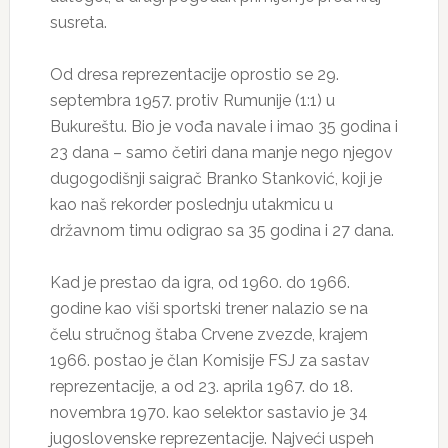
susreta.
Od dresa reprezentacije oprostio se 29.
septembra 1957. protiv Rumunije (1:1) u
Bukureštu. Bio je vođa navale i imao 35 godina i
23 dana – samo četiri dana manje nego njegov
dugogodišnji saigrač Branko Stanković, koji je
kao naš rekorder poslednju utakmicu u
državnom timu odigrao sa 35 godina i 27 dana.
Kad je prestao da igra, od 1960. do 1966.
godine kao viši sportski trener nalazio se na
čelu stručnog štaba Crvene zvezde, krajem
1966. postao je član Komisije FSJ za sastav
reprezentacije, a od 23. aprila 1967. do 18.
novembra 1970. kao selektor sastavio je 34
jugoslovenske reprezentacije. Najveći uspeh