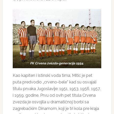
FK Crvena zvezda-generacija 1954.
Kao kapiten i istinski vođa tima, Mitić je pet
puta predvodio „crveno-bele” kad su osvajali
titulu prvaka Jugoslavije: 1951, 1953, 1956, 1957.
i 1959. godine. Prvu od ovih pet titula Crvena
zvezda je osvojila u dramatičnoj borbi sa
zagrebačkim Dinamom, koji je tri kola pre kraja