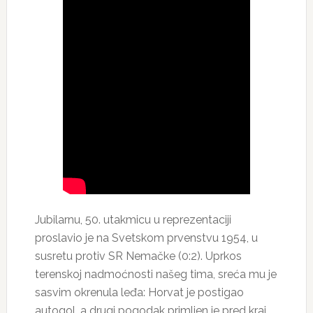
Jubilarnu, 50. utakmicu u reprezentaciji
proslavio je na Svetskom prvenstvu 1954, u
susretu protiv SR Nemačke (0:2). Uprkos
terenskoj nadmoćnosti našeg tima, sreća mu je
sasvim okrenula leđa: Horvat je postigao
autogol, a drugi pogodak primljen je pred kraj