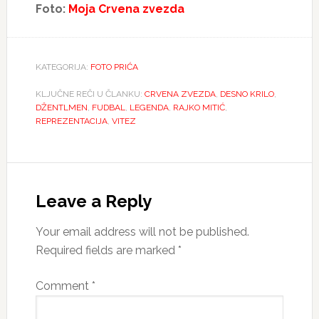
Foto:
Moja Crvena zvezda
KATEGORIJA:
FOTO PRIĆA
KLJUČNE REČI U ČLANKU:
CRVENA ZVEZDA
,
DESNO KRILO
,
DŽENTLMEN
,
FUDBAL
,
LEGENDA
,
RAJKO MITIĆ
,
REPREZENTACIJA
,
VITEZ
Reader
Interactions
Leave a Reply
Your email address will not be published.
Required fields are marked
*
Comment
*