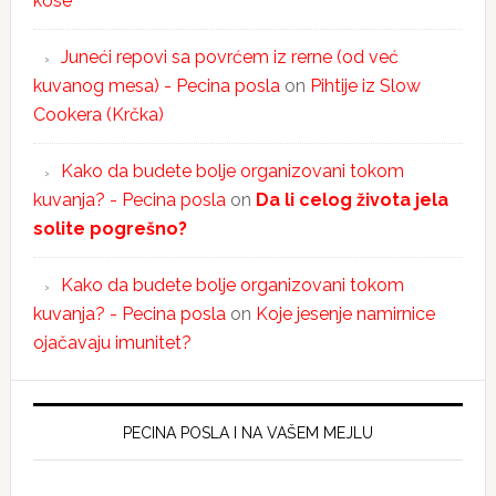
kose
Juneći repovi sa povrćem iz rerne (od već
kuvanog mesa) - Pecina posla
on
Pihtije iz Slow
Cookera (Krčka)
Kako da budete bolje organizovani tokom
kuvanja? - Pecina posla
on
Da li celog života jela
solite pogrešno?
Kako da budete bolje organizovani tokom
kuvanja? - Pecina posla
on
Koje jesenje namirnice
ojačavaju imunitet?
PECINA POSLA I NA VAŠEM MEJLU