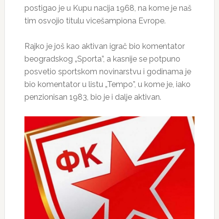
postigao je u Kupu nacija 1968, na kome je naš
tim osvojio titulu vicešampiona Evrope.
Rajko je još kao aktivan igrač bio komentator
beogradskog „Sporta”, a kasnije se potpuno
posvetio sportskom novinarstvu i godinama je
bio komentator u listu „Tempo”, u kome je, iako
penzionisan 1983, bio je i dalje aktivan.