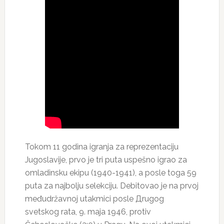
Tokom 11 godina igranja za reprezentaciju
Jugoslavije, prvo je tri putа uspešno igrao za
omladinsku ekipu (1940-1941), a posle toga 59
puta za najbolju selekciju. Debitovao je na prvoj
međudržavnoj utakmici posle Дrugog
svetskog rata, 9. maja 1946, protiv