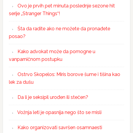
Ovo je prvih pet minuta poslednje sezone hit
serije „Stranger Things“!
Šta da radite ako ne možete da pronađete
posao?
Kako advokat može da pomogne u
vanparničnom postupku
Ostrvo Skopelos: Miris borove šume i tišina kao
lek za dušu
Da li je seksipil urođen ili stečen?
Vožnja leti je opasnija nego što se misli
Kako organizovati savršen osamnaesti