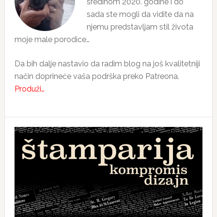
sredinom 2020. godine i do
sada ste mogli da vidite da na
njemu predstavljam stil života
moje male porodice…
Da bih dalje nastavio da radim blog na još kvalitetniji
način doprineće vaša podrška preko Patreona.
Produži…