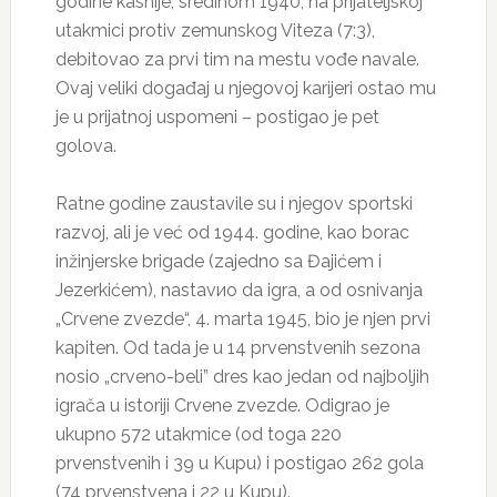
godine kasnije, sredinom 1940, na prijateljskoj
utakmici protiv zemunskog Viteza (7:3),
debitovao za prvi tim na mestu vođe navale.
Ovaj veliki događaj u njegovoj karijeri ostao mu
je u prijatnoj uspomeni – postigao je pet
golova.
Ratne godine zaustavile su i njegov sportski
razvoj, ali је već od 1944. godine, kao borac
inžinjerske brigade (zajedno sa Đajićem i
Jezerkićem), nastavио da igra, a od osnivanja
„Crvene zvezde“, 4. marta 1945, bio је njen prvi
kapiten. Od tada je u 14 prvenstvenih sezona
nosio „crveno-beli” dres kao jedan od najboljih
igrača u istoriji Crvene zvezde. Odigrao je
ukupno 572 utakmice (od toga 220
prvenstvenih i 39 u Kupu) i postigao 262 gola
(74 prvenstvena i 22 u Kupu).