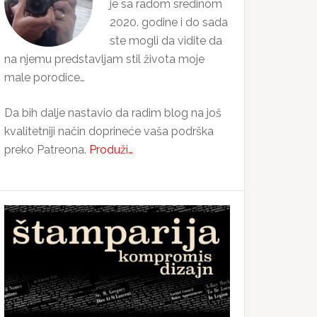
je sa radom sredinom
2020. godine i do sada
ste mogli da vidite da
na njemu predstavljam stil života moje
male porodice…
Da bih dalje nastavio da radim blog na još
kvalitetniji način doprineće vaša podrška
preko Patreona.
Produži…