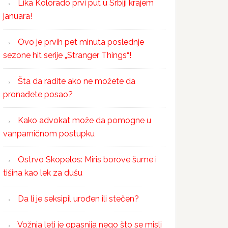
Lika Kolorado prvi put u Srbiji krajem
januara!
Ovo je prvih pet minuta poslednje
sezone hit serije „Stranger Things“!
Šta da radite ako ne možete da
pronađete posao?
Kako advokat može da pomogne u
vanparničnom postupku
Ostrvo Skopelos: Miris borove šume i
tišina kao lek za dušu
Da li je seksipil urođen ili stečen?
Vožnja leti je opasnija nego što se misli