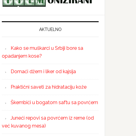
AKTUELNO
Kako se muškarci u Srbiji bore sa
opadanjem kose?
Domaći džem i liker od kajsija
Praktični saveti za hidrataciju kože
Škembići u bogatom saftu sa povrćem
Juneći repovi sa povrćem iz rerne (od
već kuvanog mesa)