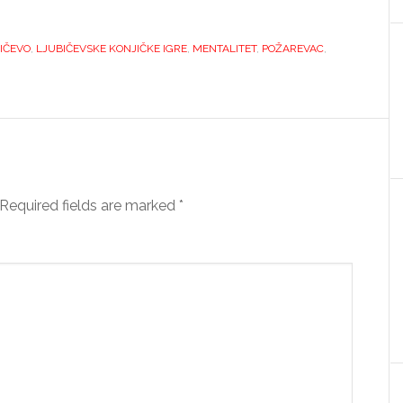
IČEVO
,
LJUBIČEVSKE KONJIČKE IGRE
,
MENTALITET
,
POŽAREVAC
,
Required fields are marked
*