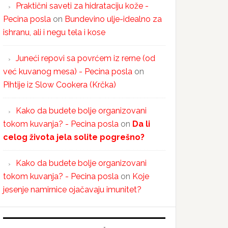
Praktični saveti za hidrataciju kože -
Pecina posla
on
Bundevino ulje-idealno za
ishranu, ali i negu tela i kose
Juneći repovi sa povrćem iz rerne (od
već kuvanog mesa) - Pecina posla
on
Pihtije iz Slow Cookera (Krčka)
Kako da budete bolje organizovani
tokom kuvanja? - Pecina posla
on
Da li
celog života jela solite pogrešno?
Kako da budete bolje organizovani
tokom kuvanja? - Pecina posla
on
Koje
jesenje namirnice ojačavaju imunitet?