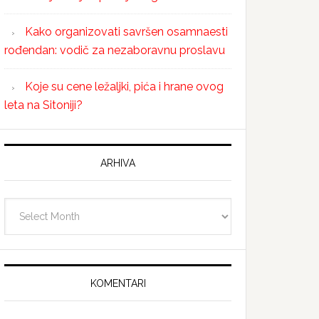
Kako organizovati savršen osamnaesti
rođendan: vodič za nezaboravnu proslavu
Koje su cene ležaljki, pića i hrane ovog
leta na Sitoniji?
ARHIVA
Arhiva
KOMENTARI