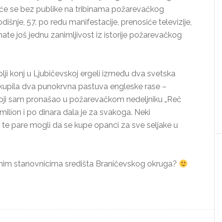
aće se bez publike na tribinama požarevačkog
nje, 57. po redu manifestacije, prenosiće televizije,
znate još jednu zanimljivost iz istorije požarevačkog
lji konj u Ljubičevskoj ergeli između dva svetska
j kupila dva punokrvna pastuva engleske rase –
oji sam pronašao u požarevačkom nedeljniku „Reč
o milion i po dinara dala je za svakoga. Neki
 te pare mogli da se kupe opanci za sve seljake u
 brojnim stanovnicima središta Braničevskog okruga?