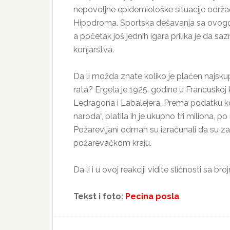
nepovoljne epidemiološke situacije održ
Hipodroma. Sportska dešavanja sa ovogodiš
a početak još jednih igara prilika je da sa
konjarstva.
Da li možda znate koliko je plaćen najskup
rata? Ergela je 1925. godine u Francusko
Ledragona i Labalejera. Prema podatku k
naroda“, platila ih je ukupno tri miliona, p
Požarevljani odmah su izračunali da su za
požarevačkom kraju.
Da li i u ovoj reakciji vidite sličnosti sa
Tekst i foto:
Pecina posla