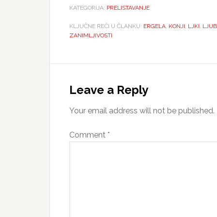
KATEGORIJA:
PRELISTAVANJE
KLJUČNE REČI U ČLANKU:
ERGELA
,
KONJI
,
LJKI
,
LJUB
ZANIMLJIVOSTI
Reader
Interactions
Leave a Reply
Your email address will not be published.
Comment
*