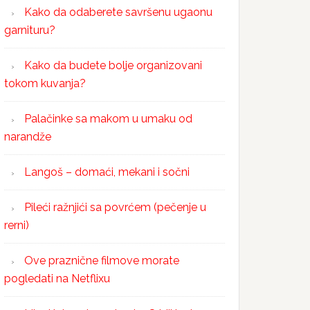
Kako da odaberete savršenu ugaonu
garnituru?
Kako da budete bolje organizovani
tokom kuvanja?
Palačinke sa makom u umaku od
narandže
Langoš – domaći, mekani i sočni
Pileći ražnjići sa povrćem (pečenje u
rerni)
Ove praznične filmove morate
pogledati na Netflixu