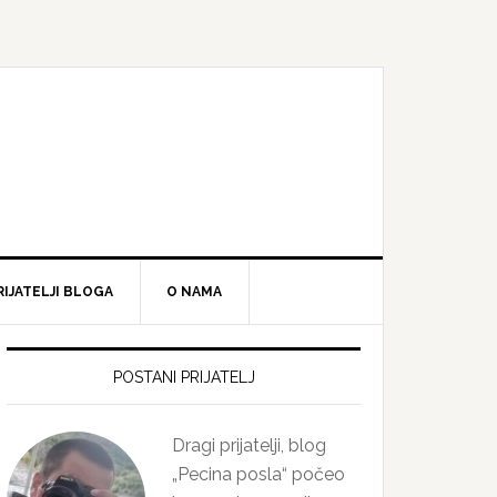
RIJATELJI BLOGA
O NAMA
Primary
Sidebar
POSTANI PRIJATELJ
Dragi prijatelji, blog
„Pecina posla“ počeo