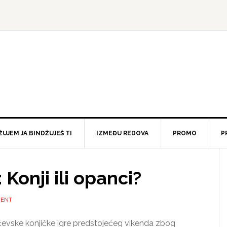
ŽUJEM JA BINDŽUJEŠ TI
IZMEĐU REDOVA
PROMO
P
: Konji ili opanci?
MENT
ubičevske konjičke igre predstojećeg vikenda zbog