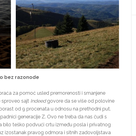
o bez razonode
di obraća za pomoć usled premorenosti i smanjene
je sproveo sajt
Indeed
govore da se više od polovine
e porast od 9 procenata u odnosu na prethodni put.
ripadnici generacije Z. Ovo ne treba da nas čudi s
 bilo teško podvući crtu između posla i privatnog
z izostanak pravog odmora i sitnih zadovoljstava