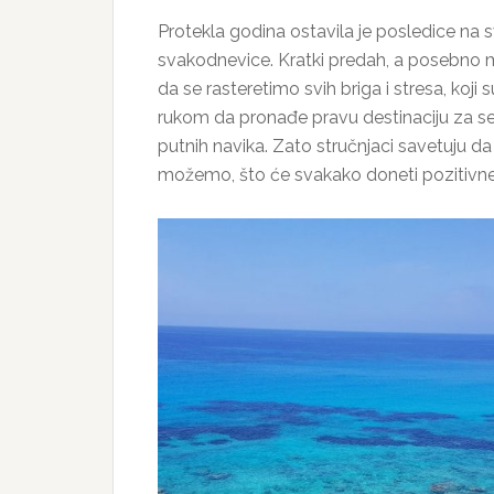
Protekla godina ostavila je posledice na sv
svakodnevice. Kratki predah, a posebno m
da se rasteretimo svih briga i stresa, koji
rukom da pronađe pravu destinaciju za sebe
putnih navika. Zato stručnjaci savetuju d
možemo, što će svakako doneti pozitivne e