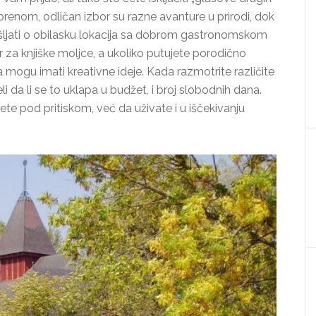
otvorenom, odličan izbor su razne avanture u prirodi, dok
šljati o obilasku lokacija sa dobrom gastronomskom
za knjiške moljce, a ukoliko putujete porodično
ca mogu imati kreativne ideje. Kada razmotrite različite
eli da li se to uklapa u budžet, i broj slobodnih dana.
budete pod pritiskom, već da uživate i u iščekivanju