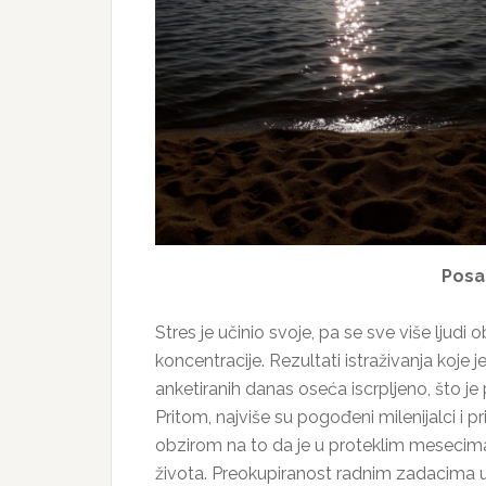
Posa
Stres je učinio svoje, pa se sve više lju
koncentracije. Rezultati istraživanja koje 
anketiranih danas oseća iscrpljeno, što j
Pritom, najviše su pogođeni milenijalci i p
obzirom na to da je u proteklim mesecima
života. Preokupiranost radnim zadacima u