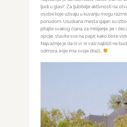
ljudi u glavi“. Za ljubitelje aktivnosti na 
osobe koje uživaju u kuvanju mogu razmi
ponudom. Ušuškana mesta sjajan su izbor 
pitajte svakog člana za mišljenje, jer i de
opcije, stavite sve na papir, kako biste vid
Najvažnije je da ni vi, ni vaši najbliži ne 
odmora, koje ima svoje draži…