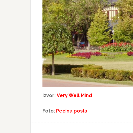
Izvor:
Very Well Mind
Foto:
Pecina posla