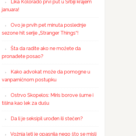
Lika Kolorado prvi put u Srbiji krajem
januara!
Ovo je prvih pet minuta poslednje
sezone hit serije „Stranger Things“!
Šta da radite ako ne možete da
pronađete posao?
Kako advokat može da pomogne u
vanparničnom postupku
Ostrvo Skopelos: Miris borove šume i
tišina kao lek za dušu
Da li je seksipil urođen ili stečen?
Vožnja leti je opasnija nego što se misli