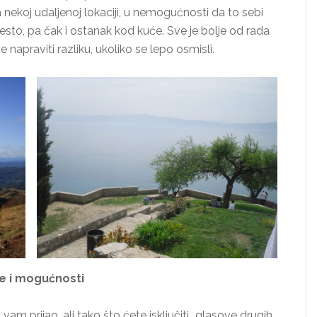
nekoj udaljenoj lokaciji, u nemogućnosti da to sebi
mesto, pa čak i ostanak kod kuće. Sve je bolje od rada
 napraviti razliku, ukoliko se lepo osmisli.
je i mogućnosti
vam prijao, ali tako što ćete isključiti „glasove drugih