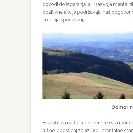
dovodi do izgaranja, ali i razvoja mentaln
pozitivne akcije podržavaju naš odgovor n
emocija i ponašanja.
Odmor na
Bez obzira na to kuda krenete i šta radi
rutine, podsticaj za fizičko i mentalno sta