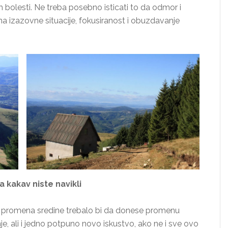
ih bolesti. Ne treba posebno isticati to da odmor i
a izazovne situacije, fokusiranost i obuzdavanje
 kakav niste navikli
te, promena sredine trebalo bi da donese promenu
nje, ali i jedno potpuno novo iskustvo, ako ne i sve ovo