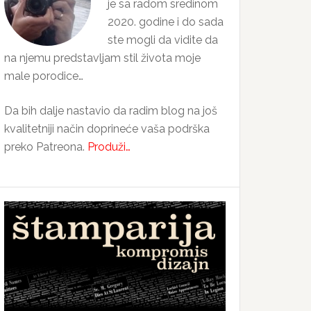
je sa radom sredinom
2020. godine i do sada
ste mogli da vidite da
na njemu predstavljam stil života moje
male porodice…
Da bih dalje nastavio da radim blog na još
kvalitetniji način doprineće vaša podrška
preko Patreona.
Produži…