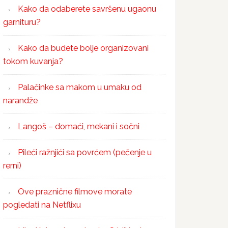
Kako da odaberete savršenu ugaonu
garnituru?
Kako da budete bolje organizovani
tokom kuvanja?
Palačinke sa makom u umaku od
narandže
Langoš – domaći, mekani i sočni
Pileći ražnjići sa povrćem (pečenje u
rerni)
Ove praznične filmove morate
pogledati na Netflixu