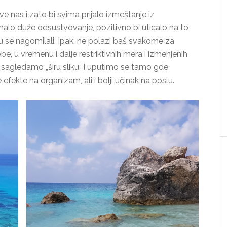
e nas i zato bi svima prijalo izmeštanje iz
alo duže odsustvovanje, pozitivno bi uticalo na to
 su se nagomilali. Ipak, ne polazi baš svakome za
, u vremenu i dalje restriktivnih mera i izmenjenih
a sagledamo „širu sliku“ i uputimo se tamo gde
fekte na organizam, ali i bolji učinak na poslu.