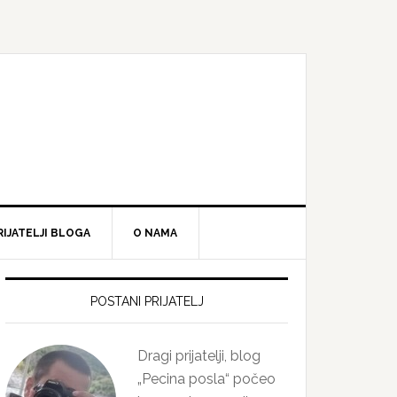
RIJATELJI BLOGA
O NAMA
Primary
Sidebar
POSTANI PRIJATELJ
Dragi prijatelji, blog
„Pecina posla“ počeo