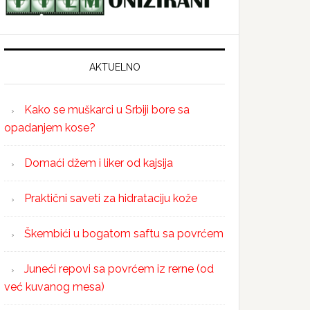
AKTUELNO
Kako se muškarci u Srbiji bore sa
opadanjem kose?
Domaći džem i liker od kajsija
Praktični saveti za hidrataciju kože
Škembići u bogatom saftu sa povrćem
Juneći repovi sa povrćem iz rerne (od
već kuvanog mesa)