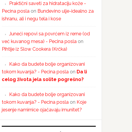
Praktični saveti za hidrataciju kože -
Pecina posla
on
Bundevino ulje-idealno za
ishranu, ali i negu tela i kose
Juneći repovi sa povrćem iz rerne (od
već kuvanog mesa) - Pecina posla
on
Pihtije iz Slow Cookera (Krčka)
Kako da budete bolje organizovani
tokom kuvanja? - Pecina posla
on
Da li
celog života jela solite pogrešno?
Kako da budete bolje organizovani
tokom kuvanja? - Pecina posla
on
Koje
jesenje namirnice ojačavaju imunitet?