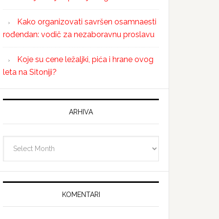
Kako organizovati savršen osamnaesti
rođendan: vodič za nezaboravnu proslavu
Koje su cene ležaljki, pića i hrane ovog
leta na Sitoniji?
ARHIVA
Arhiva
KOMENTARI