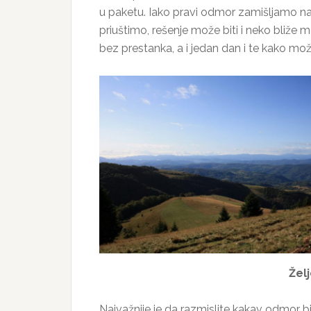
u paketu. Iako pravi odmor zamišljamo na 
priuštimo, rešenje može biti i neko bliže 
bez prestanka, a i jedan dan i te kako može
Žel
Najvažnije je da razmislite kakav odmor bi 