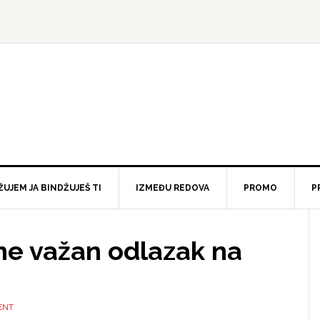
ŽUJEM JA BINDŽUJEŠ TI
IZMEĐU REDOVA
PROMO
P
ne važan odlazak na
ENT