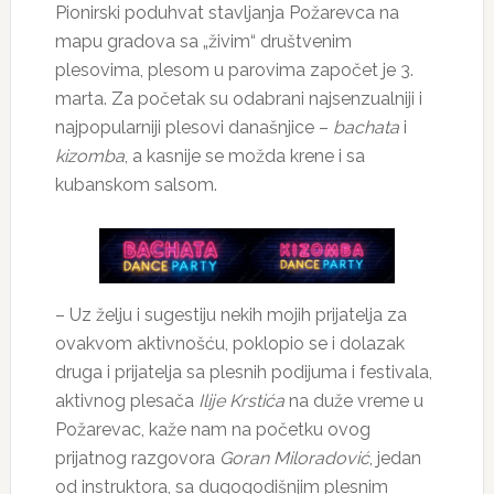
Pionirski poduhvat stavljanja Požarevca na
mapu gradova sa „živim“ društvenim
plesovima, plesom u parovima započet je 3.
marta. Za početak su odabrani najsenzualniji i
najpopularniji plesovi današnjice –
bachata
i
kizomba
, a kasnije se možda krene i sa
kubanskom salsom.
– Uz želju i sugestiju nekih mojih prijatelja za
ovakvom aktivnošću, poklopio se i dolazak
druga i prijatelja sa plesnih podijuma i festivala,
aktivnog plesača
Ilije Krstića
na duže vreme u
Požarevac, kaže nam na početku ovog
prijatnog razgovora
Goran Miloradović
, jedan
od instruktora, sa dugogodišnjim plesnim