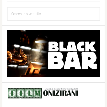
Search
this
website