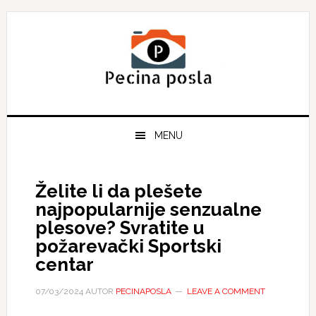
Skip
Skip
Skip
to
to
to
primary
main
primary
navigation
content
sidebar
MENU
Želite li da plešete
najpopularnije senzualne
plesove? Svratite u
požarevački Sportski
centar
07/03/2024
AUTOR
PECINAPOSLA
LEAVE A COMMENT