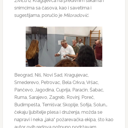
Živiću
iz Kragujevca na predivnim slikama i
snimcima sa časova, kao i savetima i
sugestijama, poručio je
Miloradović
.
Beograd, Niš, Novi Sad, Kragujevac,
Smederevo, Petrovac, Bela Crkva, Vršac,
Pančevo, Jagodina, Cuprija, Paraćin, Šabac,
Ruma, Sarajevo, Zagreb, Rovinj, Poreč,
Budimpešta, Temišvar, Skoplje, Sofija, Solun…
čekaju ljubitelje plesa i druženja, možda se
napravi i neka „jaka“ požarevačka ekipa, što kao
autor ovih redova potpuno podržavam.