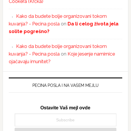
Cookera (Krčka)
Kako da budete bolje organizovani tokom
kuvanja? - Pecina posla
on
Da li celog života jela
solite pogrešno?
Kako da budete bolje organizovani tokom
kuvanja? - Pecina posla
on
Koje jesenje namirnice
ojačavaju imunitet?
PECINA POSLA I NA VAŠEM MEJLU
Ostavite Vaš mejl ovde