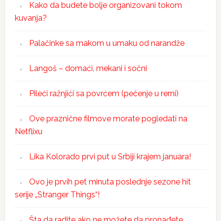
Kako da budete bolje organizovani tokom
kuvanja?
Palačinke sa makom u umaku od narandže
Langoš – domaći, mekani i sočni
Pileći ražnjići sa povrćem (pečenje u rerni)
Ove praznične filmove morate pogledati na
Netflixu
Lika Kolorado prvi put u Srbiji krajem januara!
Ovo je prvih pet minuta poslednje sezone hit
serije „Stranger Things“!
Šta da radite ako ne možete da pronađete