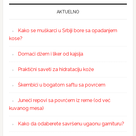
AKTUELNO
Kako se muškarci u Srbiji bore sa opadanjem
kose?
Domaći džem i liker od kajsija
Praktični saveti za hidrataciju kože
Škembići u bogatom saftu sa povrćem
Juneći repovi sa povrćem iz rerne (od već
kuvanog mesa)
Kako da odaberete savršenu ugaonu garnituru?