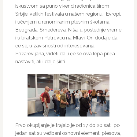
iskustvom sa puno vikend radionica širom
Srbije, velikih festivala u našem regionu i Evropi,
i učenjem u renomiranim plesnim školama
Beograda, Smedereva, Niša, u poslednje vreme
i u bratskom Petrovcu na Mlavi. On dodaje da
će se, u zavisnosti od interesovanja
Požarevljana, videti da li će se ova lepa priča
nastaviti, ali i dalje širiti.
Prvo okupljanje je trajalo je od 17 do 20 sati, po
jedan sat su vežbani osnovni elementi plesova,