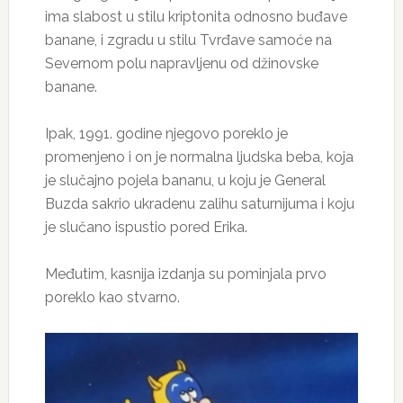
ima slabost u stilu kriptonita odnosno buđave
banane, i zgradu u stilu Tvrđave samoće na
Severnom polu napravljenu od džinovske
banane.
Ipak, 1991. godine njegovo poreklo je
promenjeno i on je normalna ljudska beba, koja
je slučajno pojela bananu, u koju je General
Buzda sakrio ukradenu zalihu saturnijuma i koju
je slučano ispustio pored Erika.
Međutim, kasnija izdanja su pominjala prvo
poreklo kao stvarno.