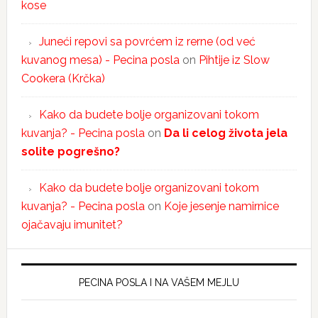
kose
Juneći repovi sa povrćem iz rerne (od već
kuvanog mesa) - Pecina posla
on
Pihtije iz Slow
Cookera (Krčka)
Kako da budete bolje organizovani tokom
kuvanja? - Pecina posla
on
Da li celog života jela
solite pogrešno?
Kako da budete bolje organizovani tokom
kuvanja? - Pecina posla
on
Koje jesenje namirnice
ojačavaju imunitet?
PECINA POSLA I NA VAŠEM MEJLU