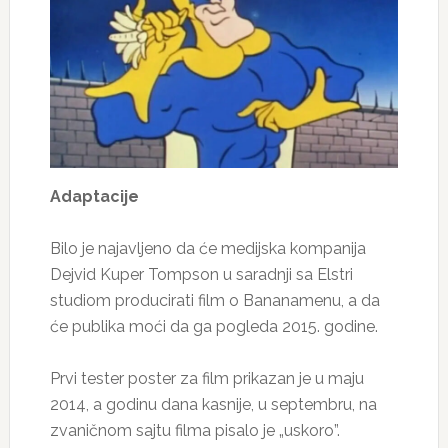
Adaptacije
Bilo je najavljeno da će medijska kompanija
Dejvid Kuper Tompson u saradnji sa Elstri
studiom producirati film o Bananamenu, a da
će publika moći da ga pogleda 2015. godine.
Prvi tester poster za film prikazan je u maju
2014, a godinu dana kasnije, u septembru, na
zvaničnom sajtu filma pisalo je „uskoro”.