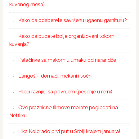
kuvanog mesa)
Kako da odaberete savršenu ugaonu garnituru?
Kako da budete bolje organizovani tokom
kuvanja?
Palačinke sa makom u umaku od narandže
Langoš – domaći, mekani i sočni
Pileći ražnjići sa povrćem (pečenje u rerni)
Ove praznične filmove morate pogledati na
Netflixu
Lika Kolorado prvi put u Srbiji krajem januara!