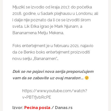
Mjuzikl se izvodio od kraja 2017. do početka
2018. godine, u Sadark plejhausu u Londonu, ali
i dalje nije poznato da li će se izvoditi širom
sveta. Lik Erika igrao je Mark Njunam, a
Bananamena Metju Mekena.
Foks entertejment je u februaru 2021. najavio
da će Benko boks entertejment proizvoditi
novu seriju „Bananamen”…
Dok se ne pojavi nova serija preporučujem
vam da se zabavite uz ovaj maraton
:
…
https://www.youtube.com/watch?
v=PBTfjvbRcPE
Izvor:
Pecina posla
/ Danas.rs