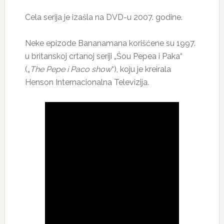
Cela serija je izašla na DVD-u 2007. godine.
Neke epizode Bananamana korišćene su 1997.
u britanskoj crtanoj seriji „Šou Pepea i Paka“
(„
The Pepe i Paco show
“), koju je kreirala
Henson Internacionalna Televizija.