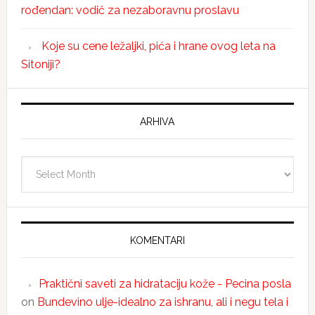
rođendan: vodič za nezaboravnu proslavu
Koje su cene ležaljki, pića i hrane ovog leta na
Sitoniji?
ARHIVA
Arhiva
KOMENTARI
Praktični saveti za hidrataciju kože - Pecina posla
on
Bundevino ulje-idealno za ishranu, ali i negu tela i