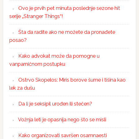
Ovo je prvih pet minuta poslednje sezone hit
serije „Stranger Things“!
Šta da radite ako ne možete da pronađete
posao?
Kako advokat može da pomogne u
vanparničnom postupku
Ostrvo Skopelos: Miris borove šume i tišina kao
lek za dušu
Da li je seksipil urođen ili stečen?
Vožnja leti je opasnija nego što se misli
Kako organizovati savršen osamnaesti