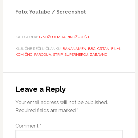
Foto: Youtube / Screenshot
KATEGORIJA:
BINDŽUJEM JA BINDŽUJEŠ TI
KLJUČNE REČI U ČLANKU:
BANANAMEN
,
BBC
,
CRTANI FILM
,
KOMIČNO
,
PARODIJA
,
STRIP
,
SUPERHEROJ
,
ZABAVNO
Reader
Interactions
Leave a Reply
Your email address will not be published.
Required fields are marked
*
Comment
*