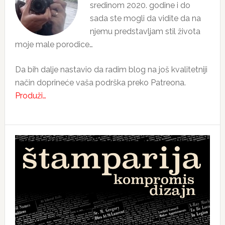
sredinom 2020. godine i do
sada ste mogli da vidite da na
njemu predstavljam stil života
moje male porodice…
Da bih dalje nastavio da radim blog na još kvalitetniji
način doprineće vaša podrška preko Patreona.
Produži…