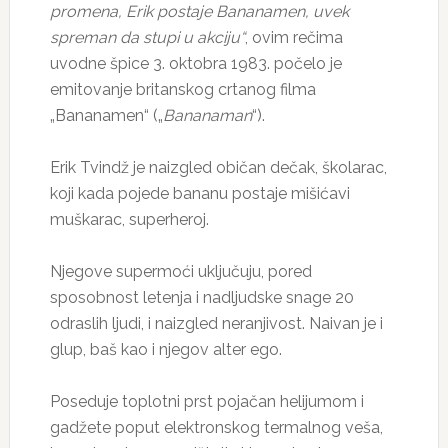
promena, Erik postaje Bananamen, uvek
spreman da stupi u akciju“
, ovim rečima
uvodne špice 3. oktobra 1983. počelo je
emitovanje britanskog crtanog filma
„Bananamen“ („
Bananaman
“).
Erik Tvindž je naizgled običan dečak, školarac,
koji kada pojede bananu postaje mišićavi
muškarac, superheroj.
Njegove supermoći uključuju, pored
sposobnost letenja i nadljudske snage 20
odraslih ljudi, i naizgled neranjivost. Naivan je i
glup, baš kao i njegov alter ego.
Poseduje toplotni prst pojačan helijumom i
gadžete poput elektronskog termalnog veša,