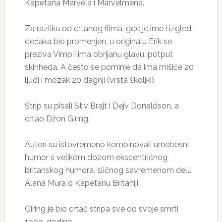
Kapetana Marvela i Marvelmena.
Za razliku od crtanog filma, gde je ime i izgled
dečaka bio promenjen, u originalu Erik se
preziva Vimp i ima obrijanu glavu, potput
skinheda. A često se pominje da ima mišiće 20
ljudi i mozak 20 dagnji (vrsta školjki).
Strip su pisali Stiv Brajt i Dejv Donaldson, a
crtao Džon Giring.
Autori su istovremeno kombinovali urnebesni
humor s velikom dozom ekscentričnog
britanskog humora, sličnog savremenom delu
Alana Mura o Kapetanu Britaniji.
Giring je bio crtač stripa sve do svoje smrti
1999. godine.