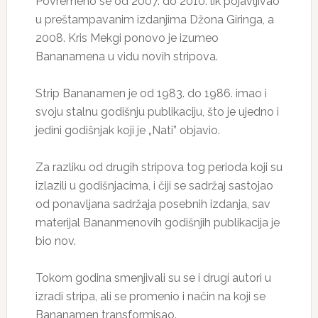
Povremeno se od 2007. do 2010. lik pojavljivao
u preštampavanim izdanjima Džona Giringa, a
2008. Kris Mekgi ponovo je izumeo
Bananamena u vidu novih stripova.
Strip Bananamen je od 1983. do 1986. imao i
svoju stalnu godišnju publikaciju, što je ujedno i
jedini godišnjak koji je „Nati” objavio.
Za razliku od drugih stripova tog perioda koji su
izlazili u godišnjacima, i čiji se sadržaj sastojao
od ponavljana sadržaja posebnih izdanja, sav
materijal Bananmenovih godišnjih publikacija je
bio nov.
Tokom godina smenjivali su se i drugi autori u
izradi stripa, ali se promenio i način na koji se
Bananamen transformisao.