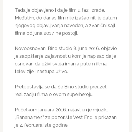
Tada je objavljeno i da je film u fazi izrade.
Međutim, do danas film nije izašao niti je datum
njegovog objavljivanja naveden, a zvanični sajt
filma od juna 2017. ne postoji.
Novoosnovani Bino studio 8. juna 2016. objavio
je saopštenje za javnost u kom je napisao da je
osnovan da oživi svoja imanja putem filma,
televizije i nastupa uživo.
Pretpostavlja se da će Bino studio preuzeti
realizaciju filma o ovom superheroju.
Početkom januara 2016. najavljen je mjuzikl
„Bananamen” za pozorište Vest End, a prikazan
je 2. februara iste godine.