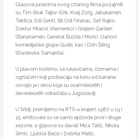
Glasove junacima ovog crtanog filma pozajmili
su Tim-Bruk Tejlor (Erik, Kralj Zorg, Jabukamen,
Tektica, Edi Gent), Bil Odi (Vranac, Šef Rajko,
Doktor Mračni, Vremenko) i Grejem Garden
(Bananamen, General Buzda i Moris), članovi
komedijaške grupe Gudis, kao i Džin Šiling
(Đurđevka, Samanta).
U plavom kostimu, sa rukavicama, čizmama i
ogrtačem koji podsećaju na koru od banane,
osvojio je i decu koja su osamdesetih i
devedesetih odrastala u Jugoslaviji.
U Srbiji, premijerno na RTS-u krajem 1987. u 19 i
15, emitovale su se samo epizode prve i druge
sezone, a glasove su davali Mića Tatić, Nikola
Simić, Ljubiša Bačić i Dobrila Matić.