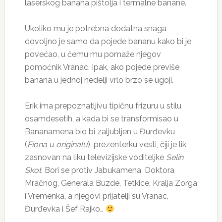
laserskog banana pištolja i termalne banane.
Ukoliko mu je potrebna dodatna snaga
dovoljno je samo da pojede bananu kako bi je
povećao, u čemu mu pomaže njegov
pomoćnik Vranac. Ipak, ako pojede previše
banana u jednoj nedelji vrlo brzo se ugoji.
Erik ima prepoznatljivu tipičnu frizuru u stilu
osamdesetih, a kada bi se transformisao u
Bananamena bio bi zaljubljen u Đurđevku
(
Fiona u originalu
), prezenterku vesti, čiji je lik
zasnovan na liku televizijske voditeljke
Selin
Skot
. Bori se protiv Jabukamena, Doktora
Mračnog, Generala Buzde, Tetkice, Kralja Zorga
i Vremenka, a njegovi prijatelji su Vranac,
Đurđevka i Šef Rajko…