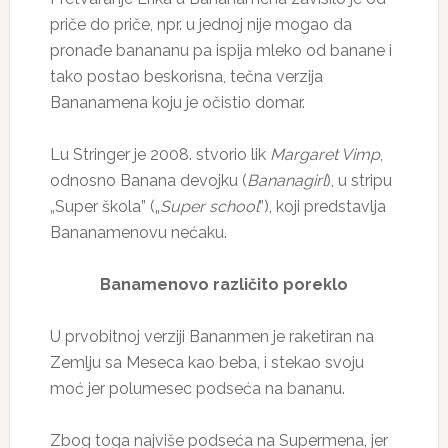
priče do priče, npr. u jednoj nije mogao da
pronađe banananu pa ispija mleko od banane i
tako postao beskorisna, tečna verzija
Bananamena koju je očistio domar.
Lu Stringer je 2008. stvorio lik
Margaret Vimp
,
odnosno Banana devojku (
Bananagirl
), u stripu
„Super škola” („
Super school
”), koji predstavlja
Bananamenovu nećaku.
Banamenovo različito poreklo
U prvobitnoj verziji Bananmen je raketiran na
Zemlju sa Meseca kao beba, i stekao svoju
moć jer polumesec podseća na bananu.
Zbog toga najviše podseća na Supermena, jer