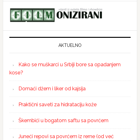
AKTUELNO
Kako se muškarci u Srbiji bore sa opadanjem
kose?
Domaći džem i liker od kajsija
Praktični saveti za hidrataciju kože
Škembići u bogatom saftu sa povrćem
Juneći repovi sa povrćem iz rerne (od već