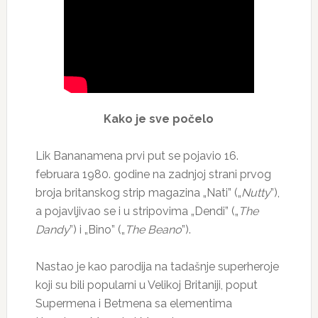
Kako je sve počelo
Lik Bananamena prvi put se pojavio 16.
februara 1980. godine na zadnjoj strani prvog
broja britanskog strip magazina „Nati” („
Nutty
”),
a pojavljivao se i u stripovima „Dendi” („
The
Dandy
”) i „Bino” („
The Beano
”).
Nastao je kao parodija na tadašnje superheroje
koji su bili popularni u Velikoj Britaniji, poput
Supermena i Betmena sa elementima