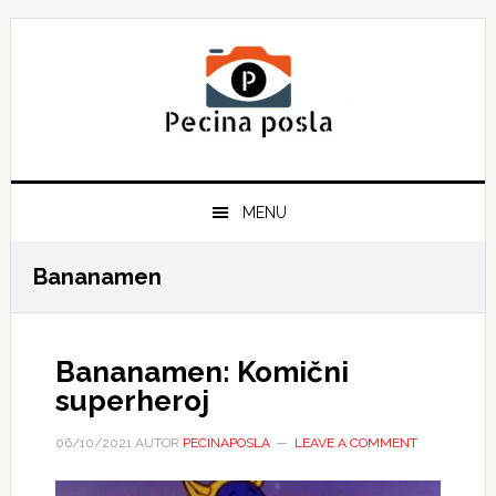
Skip
Skip
Skip
to
to
to
primary
main
primary
navigation
content
sidebar
MENU
Bananamen
Bananamen: Komični
superheroj
06/10/2021
AUTOR
PECINAPOSLA
LEAVE A COMMENT