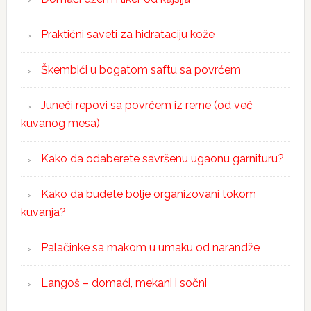
Praktični saveti za hidrataciju kože
Škembići u bogatom saftu sa povrćem
Juneći repovi sa povrćem iz rerne (od već
kuvanog mesa)
Kako da odaberete savršenu ugaonu garnituru?
Kako da budete bolje organizovani tokom
kuvanja?
Palačinke sa makom u umaku od narandže
Langoš – domaći, mekani i sočni