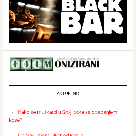
AKTUELNO
Kako se muškarci u Srbiji bore sa opadanjem
kose?
Domaći džem i liker od kajsija