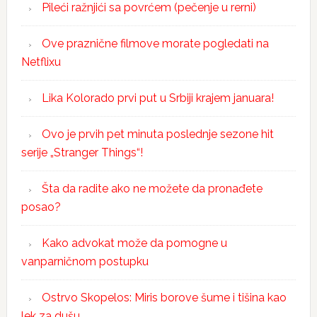
Pileći ražnjići sa povrćem (pečenje u rerni)
Ove praznične filmove morate pogledati na
Netflixu
Lika Kolorado prvi put u Srbiji krajem januara!
Ovo je prvih pet minuta poslednje sezone hit
serije „Stranger Things“!
Šta da radite ako ne možete da pronađete
posao?
Kako advokat može da pomogne u
vanparničnom postupku
Ostrvo Skopelos: Miris borove šume i tišina kao
lek za dušu