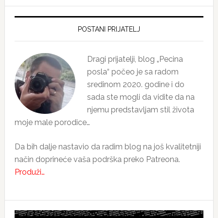
Primary
Sidebar
POSTANI PRIJATELJ
Dragi prijatelji, blog „Pecina
posla“ počeo je sa radom
sredinom 2020. godine i do
sada ste mogli da vidite da na
njemu predstavljam stil života
moje male porodice…
Da bih dalje nastavio da radim blog na još kvalitetniji
način doprineće vaša podrška preko Patreona.
Produži…