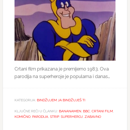
Crtani film prikazana je premijerno 1983. Ova
parodija na superheroje je popularna i danas…
KATEGORIJA:
BINDŽUJEM JA BINDŽUJEŠ TI
KLJUČNE REČI U ČLANKU:
BANANAMEN
,
BBC
,
CRTANI FILM
,
KOMIČNO
,
PARODIJA
,
STRIP
,
SUPERHEROJ
,
ZABAVNO