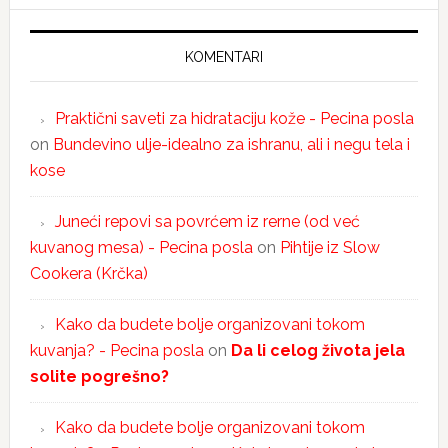
KOMENTARI
Praktični saveti za hidrataciju kože - Pecina posla
on
Bundevino ulje-idealno za ishranu, ali i negu tela i
kose
Juneći repovi sa povrćem iz rerne (od već
kuvanog mesa) - Pecina posla
on
Pihtije iz Slow
Cookera (Krčka)
Kako da budete bolje organizovani tokom
kuvanja? - Pecina posla
on
Da li celog života jela
solite pogrešno?
Kako da budete bolje organizovani tokom