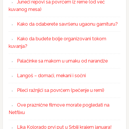
Juneći repovi sa povrćem iz rerne (od već
kuvanog mesa)
Kako da odaberete savršenu ugaonu garnituru?
Kako da budete bolje organizovani tokom
kuvanja?
Palačinke sa makom u umaku od narandže
Langoš – domaći, mekani i sočni
Pileći ražnjići sa povrćem (pečenje u rerni)
Ove praznične filmove morate pogledati na
Netflixu
Lika Kolorado prvi put u Srbiji krajem januara!