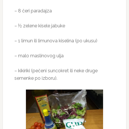
– 8 čeri paradajza
– ½ zelene kisele jabuke
– 1 limun ili limunova kiselina (po ukusu)
– malo maslinovog ulja
– kikiriki (pečeni suncokret ili neke druge
semenke po izboru).