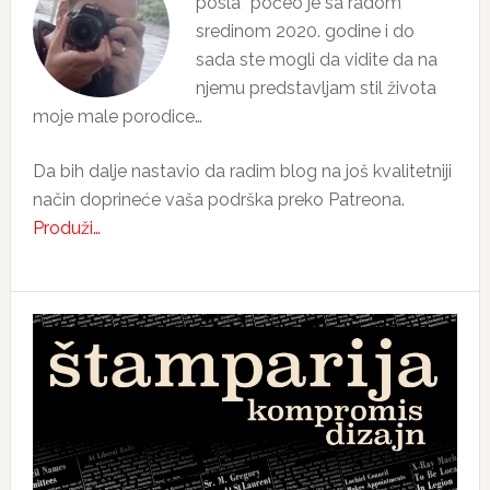
posla“ počeo je sa radom
sredinom 2020. godine i do
sada ste mogli da vidite da na
njemu predstavljam stil života
moje male porodice…
Da bih dalje nastavio da radim blog na još kvalitetniji
način doprineće vaša podrška preko Patreona.
Produži…