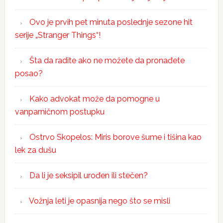
Ovo je prvih pet minuta poslednje sezone hit
serije „Stranger Things“!
Šta da radite ako ne možete da pronađete
posao?
Kako advokat može da pomogne u
vanparničnom postupku
Ostrvo Skopelos: Miris borove šume i tišina kao
lek za dušu
Da li je seksipil urođen ili stečen?
Vožnja leti je opasnija nego što se misli