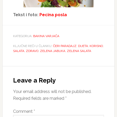
Tekst i foto:
Pecina posla
KATEGORIJA:
BAKINA VARJAČA
KLJUČNE REČI U ČLANKU:
ČERI PARADAJZ
,
DIJETA
,
KORISNO
,
SALATA
,
ZDRAVO
,
ZELENA JABUKA
,
ZELENA SALATA
Reader
Interactions
Leave a Reply
Your email address will not be published.
Required fields are marked
*
Comment
*