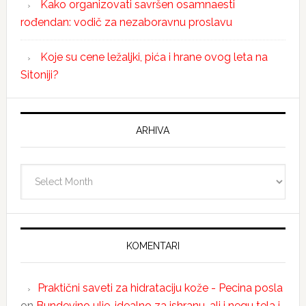
Kako organizovati savršen osamnaesti
rođendan: vodič za nezaboravnu proslavu
Koje su cene ležaljki, pića i hrane ovog leta na
Sitoniji?
ARHIVA
Arhiva
KOMENTARI
Praktični saveti za hidrataciju kože - Pecina posla
on
Bundevino ulje-idealno za ishranu, ali i negu tela i