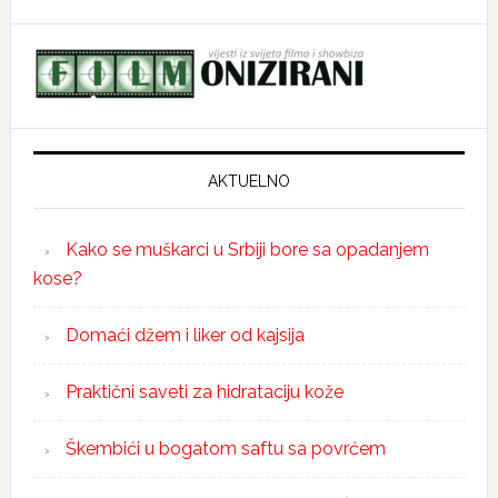
AKTUELNO
Kako se muškarci u Srbiji bore sa opadanjem
kose?
Domaći džem i liker od kajsija
Praktični saveti za hidrataciju kože
Škembići u bogatom saftu sa povrćem