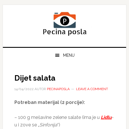
Skip
Skip
Skip
to
to
to
primary
main
primary
navigation
content
sidebar
MENU
Dijet salata
14/04/2022
AUTOR
PECINAPOSLA
LEAVE A COMMENT
Potreban materijal (2 porcije):
– 100 g mešavine zelene salate (ima je u
Lidlu
-
u i zove se „
Sinfonija
“)