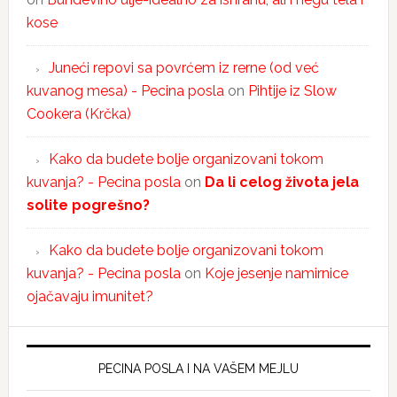
kose
Juneći repovi sa povrćem iz rerne (od već
kuvanog mesa) - Pecina posla
on
Pihtije iz Slow
Cookera (Krčka)
Kako da budete bolje organizovani tokom
kuvanja? - Pecina posla
on
Da li celog života jela
solite pogrešno?
Kako da budete bolje organizovani tokom
kuvanja? - Pecina posla
on
Koje jesenje namirnice
ojačavaju imunitet?
PECINA POSLA I NA VAŠEM MEJLU