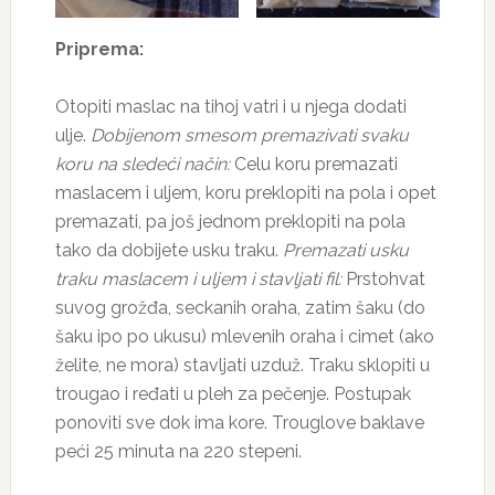
Priprema:
Otopiti maslac na tihoj vatri i u njega dodati
ulje.
Dobijenom smesom premazivati svaku
koru na sledeći način:
Celu koru premazati
maslacem i uljem, koru preklopiti na pola i opet
premazati, pa još jednom preklopiti na pola
tako da dobijete usku traku.
Premazati usku
traku maslacem i uljem i stavljati fil:
Prstohvat
suvog grožđa, seckanih oraha, zatim šaku (do
šaku ipo po ukusu) mlevenih oraha i cimet (ako
želite, ne mora) stavljati uzduž. Traku sklopiti u
trougao i ređati u pleh za pečenje. Postupak
ponoviti sve dok ima kore. Trouglove baklave
peći 25 minuta na 220 stepeni.