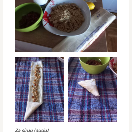
Za sirup (agdu)
: