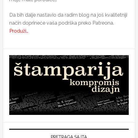
Da bih dalje nastavio da radim blog na još kvalitetniji
način doprineće vaša podrška preko Patreona.
Produži…
PRETRAGA SAJTA