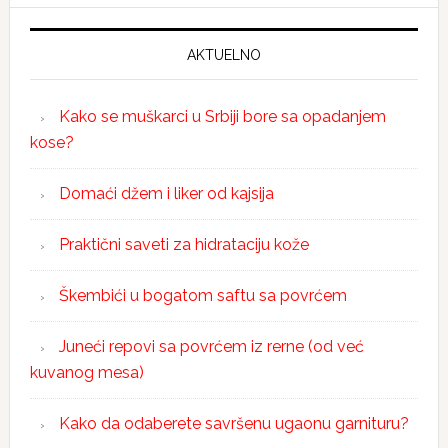
AKTUELNO
Kako se muškarci u Srbiji bore sa opadanjem
kose?
Domaći džem i liker od kajsija
Praktični saveti za hidrataciju kože
Škembići u bogatom saftu sa povrćem
Juneći repovi sa povrćem iz rerne (od već
kuvanog mesa)
Kako da odaberete savršenu ugaonu garnituru?