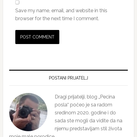
Save my name, email, and website in this
browser for the next time I comment.
Primary
Sidebar
POSTANI PRIJATELJ
Dragi prijatelji, blog „Pecina
posla“ počeo je sa radom
sredinom 2020. godine i do
sada ste mogli da vidite da na
njemu predstavljam stil života
moje male porodice…