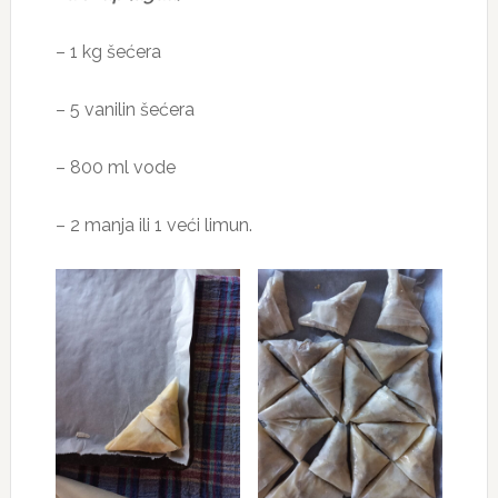
– 1 kg šećera
– 5 vanilin šećera
– 800 ml vode
– 2 manja ili 1 veći limun.