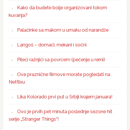
Kako da budete bolje organizovani tokom
kuvanja?
Palačinke sa makom u umaku od narandže
Langoš – domaći, mekani i sočni
Pileći ražnjići sa povrćem (pečenje u rerni)
Ove praznične filmove morate pogledati na
Netflixu
Lika Kolorado prvi put u Srbiji krajem januara!
Ovo je prvih pet minuta poslednje sezone hit
serije „Stranger Things“!