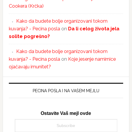
Cookera (Krčka)
Kako da budete bolje organizovani tokom
kuvanja? - Pecina posla
on
Da li celog života jela
solite pogrešno?
Kako da budete bolje organizovani tokom
kuvanja? - Pecina posla
on
Koje jesenje namirnice
ojačavaju imunitet?
PECINA POSLA I NA VAŠEM MEJLU
Ostavite Vaš mejl ovde