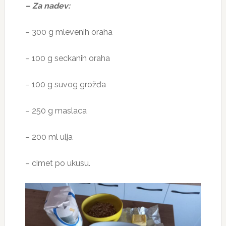
– Za nadev:
– 300 g mlevenih oraha
– 100 g seckanih oraha
– 100 g suvog grožđa
– 250 g maslaca
– 200 ml ulja
– cimet po ukusu.