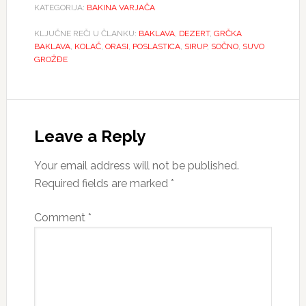
KATEGORIJA:
BAKINA VARJAČA
KLJUČNE REČI U ČLANKU:
BAKLAVA
,
DEZERT
,
GRČKA
BAKLAVA
,
KOLAČ
,
ORASI
,
POSLASTICA
,
SIRUP
,
SOČNO
,
SUVO
GROŽĐE
Reader
Interactions
Leave a Reply
Your email address will not be published.
Required fields are marked
*
Comment
*