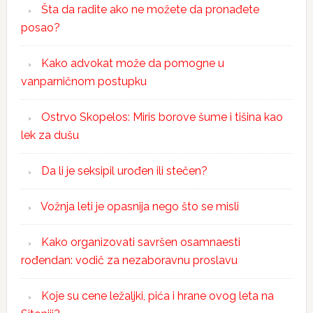
Šta da radite ako ne možete da pronađete
posao?
Kako advokat može da pomogne u
vanparničnom postupku
Ostrvo Skopelos: Miris borove šume i tišina kao
lek za dušu
Da li je seksipil urođen ili stečen?
Vožnja leti je opasnija nego što se misli
Kako organizovati savršen osamnaesti
rođendan: vodič za nezaboravnu proslavu
Koje su cene ležaljki, pića i hrane ovog leta na