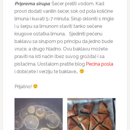
Priprema sirupa
: Šećer preliti vodom. Kad
provri dodati vanilin šećer, sok od pola količine
limuna i kuvati 5-7 minuta. Sirup skloniti s ringle
i u šerpu sa limunom staviti tanko sečene
krugove ostatka limuna. Sjediniti pečenu
baklavu sa sirupom po principu da jedno bude
vruće, a drugo hladno. Ovu baklavu možete
praviti na isti način (bez suvog grožđa) i sa
pistaćima. Uostalom pratite blog
Pecina posla
i dobićete i verziju te baklave…
Prijatno!