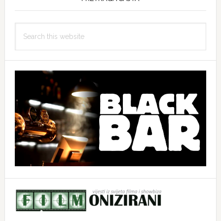
Search
this
website