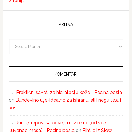
Sitoniji?
ARHIVA
Arhiva
KOMENTARI
Praktični saveti za hidrataciju kože - Pecina posla
on
Bundevino ulje-idealno za ishranu, ali i negu tela i
kose
Juneći repovi sa povrćem iz rerne (od već
kuvanog mesa) - Pecina posla
on
Pihtije iz Slow