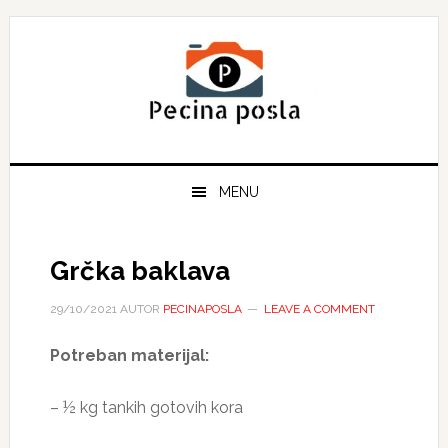
Skip
Skip
Skip
to
to
to
primary
main
primary
navigation
content
sidebar
MENU
Grčka baklava
29/10/2021
AUTOR
PECINAPOSLA
LEAVE A COMMENT
Potreban materijal:
– ½ kg tankih gotovih kora