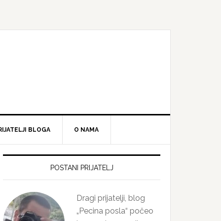
RIJATELJI BLOGA
O NAMA
Primary
Sidebar
POSTANI PRIJATELJ
Dragi prijatelji, blog
„Pecina posla“ počeo