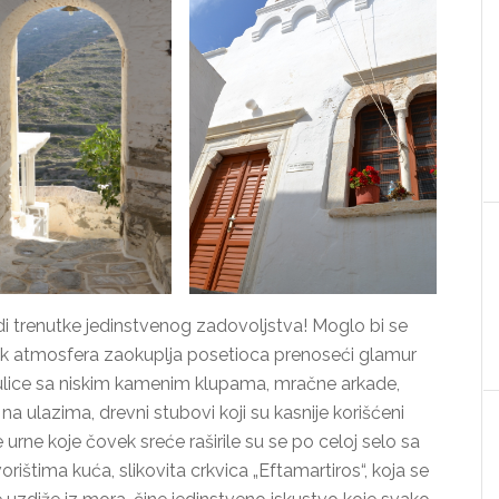
i trenutke jedinstvenog zadovoljstva! Moglo bi se
ok atmosfera zaokuplja posetioca prenoseći glamur
ulice sa niskim kamenim klupama, mračne arkade,
a ulazima, drevni stubovi koji su kasnije korišćeni
urne koje čovek sreće raširile su se po celoj selo sa
orištima kuća, slikovita crkvica „Eftamartiros“, koja se