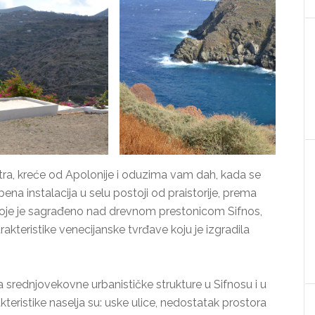
etra, kreće od Apolonije i oduzima vam dah, kada se
na instalacija u selu postoji od praistorije, prema
koje je sagrađeno nad drevnom prestonicom Sifnos,
akteristike venecijanske tvrđave koju je izgradila
a srednjovekovne urbanističke strukture u Sifnosu i u
kteristike naselja su: uske ulice, nedostatak prostora