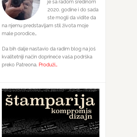
je sa radom sredinom
2020. godine i do sada
ste mogli da vidite da
na njemu predstavljam stil života moje
male porodice…
Da bih dalje nastavio da radim blog na još
kvalitetniji način doprineće vaša podrška
preko Patreona.
Produži…