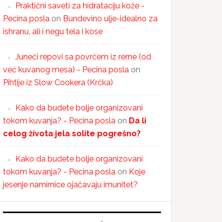
Praktični saveti za hidrataciju kože -
Pecina posla
on
Bundevino ulje-idealno za
ishranu, ali i negu tela i kose
Juneći repovi sa povrćem iz rerne (od
već kuvanog mesa) - Pecina posla
on
Pihtije iz Slow Cookera (Krčka)
Kako da budete bolje organizovani
tokom kuvanja? - Pecina posla
on
Da li
celog života jela solite pogrešno?
Kako da budete bolje organizovani
tokom kuvanja? - Pecina posla
on
Koje
jesenje namirnice ojačavaju imunitet?