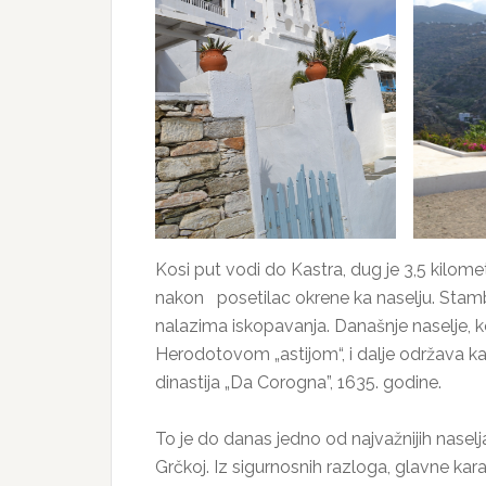
Kosi put vodi do Kastra, dug je 3,5 kilom
nakon posetilac okrene ka naselju. Stambe
nalazima iskopavanja. Današnje naselje, 
Herodotovom „astijom“, i dalje održava kar
dinastija „Da Corogna”, 1635. godine.
To je do danas jedno od najvažnijih naselj
Grčkoj. Iz sigurnosnih razloga, glavne kara