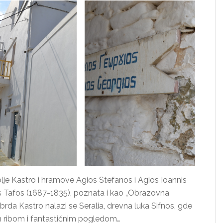
lje Kastro i hramove Agios Stefanos i Agios Ioannis
os Tafos (1687-1835), poznata i kao „Obrazovna
 brda Kastro nalazi se Seralia, drevna luka Sifnos, gde
om ribom i fantastičnim pogledom…