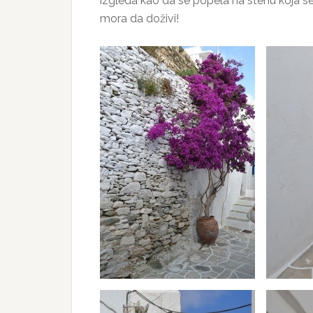
izgleda kao da se popela na stenu koja se
mora da doživi!