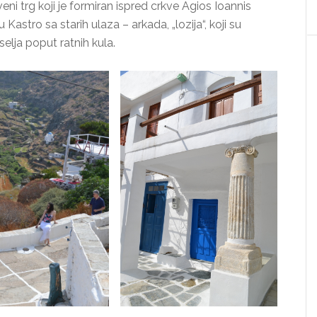
eni trg koji je formiran ispred crkve Agios Ioannis
 Kastro sa starih ulaza – arkada, „lozija“, koji su
selja poput ratnih kula.