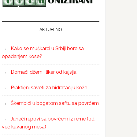
AKTUELNO
Kako se muškarci u Srbiji bore sa
opadanjem kose?
Domaći džem i liker od kajsija
Praktični saveti za hidrataciju kože
Škembići u bogatom saftu sa povrćem
Juneći repovi sa povrćem iz rerne (od
već kuvanog mesa)