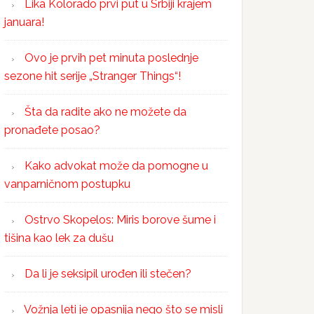
Lika Kolorado prvi put u Srbiji krajem
januara!
Ovo je prvih pet minuta poslednje
sezone hit serije „Stranger Things“!
Šta da radite ako ne možete da
pronađete posao?
Kako advokat može da pomogne u
vanparničnom postupku
Ostrvo Skopelos: Miris borove šume i
tišina kao lek za dušu
Da li je seksipil urođen ili stečen?
Vožnja leti je opasnija nego što se misli