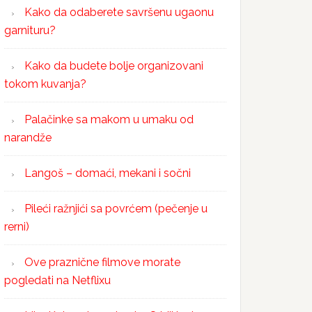
Kako da odaberete savršenu ugaonu
garnituru?
Kako da budete bolje organizovani
tokom kuvanja?
Palačinke sa makom u umaku od
narandže
Langoš – domaći, mekani i sočni
Pileći ražnjići sa povrćem (pečenje u
rerni)
Ove praznične filmove morate
pogledati na Netflixu