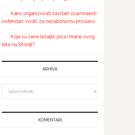
Kako organizovati savršen osamnaesti
rođendan: vodič za nezaboravnu proslavu
Koje su cene ležaljki, pića i hrane ovog
leta na Sitoniji?
ARHIVA
Arhiva
KOMENTARI