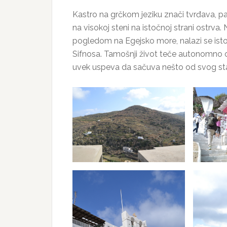
Kastro na grčkom jeziku znači tvrđava, pa
na visokoj steni na istočnoj strani ostrva
pogledom na Egejsko more, nalazi se istori
Sifnosa. Tamošnji život teče autonomno od
uvek uspeva da sačuva nešto od svog sta