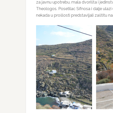
za javnu upotrebu, mala dvorišta i jedinstv
Theologos. Posetilac Sifnosa i dalje ulazi u
nekada u prošlosti predstavljali zaštitu na