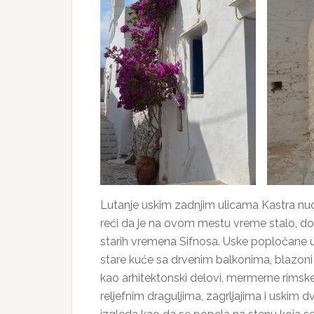
Lutanje uskim zadnjim ulicama Kastra nud
reći da je na ovom mestu vreme stalo, d
starih vremena Sifnosa. Uske popločane 
stare kuće sa drvenim balkonima, blazoni n
kao arhitektonski delovi, mermerne rimske 
reljefnim draguljima, zagrljajima i uskim dv