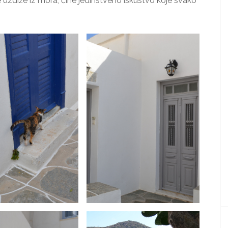
 uzdiže iz mora, čine jedinstveno iskustvo koje svako