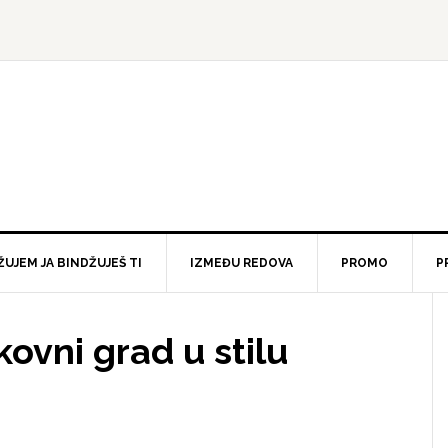
ŽUJEM JA BINDŽUJEŠ TI
IZMEĐU REDOVA
PROMO
P
ovni grad u stilu