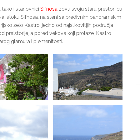
 tako i stanovnici
Sifnosa
zovu svoju staru prestonicu
. Na istoku Sifnosa, na steni sa predivnim panoramskim
jsko selo Kastro, jedno od najslikovitijih područja
 praistorije, a pored vekova koji prolaze, Kastro
rog glamura i plemenitosti.