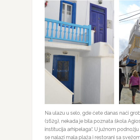
Na ulazu u selo, gde ćete danas naći grob
(1629), nekada je bila poznata škola Agi
institucija arhipelaga“. U južnom podnožju
se nalazi mala plaža i restorani sa svež