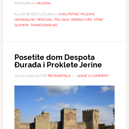
KATEGORIJA:
MUZIKA
KLJUČNE REČI U ČLANKU:
KVALITETNO
,
MUZIKA
,
ORIGINALNO
,
PERCIVAL
,
POLJSKA
,
SREDNJI VEK
,
STARI
SLOVENI
,
TRADICIONALNO
Posetite dom Despota
Đurađa i Proklete Jerine
25/10/2020
AUTOR
PECINAPOSLA
LEAVE A COMMENT