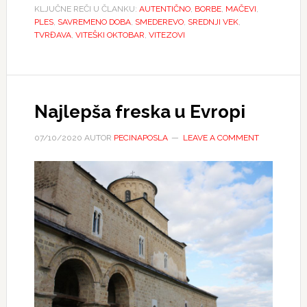
KLJUČNE REČI U ČLANKU:
AUTENTIČNO
,
BORBE
,
MAČEVI
,
PLES
,
SAVREMENO DOBA
,
SMEDEREVO
,
SREDNJI VEK
,
TVRĐAVA
,
VITEŠKI OKTOBAR
,
VITEZOVI
Najlepša freska u Evropi
07/10/2020
AUTOR
PECINAPOSLA
LEAVE A COMMENT