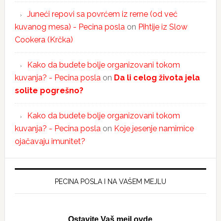
Juneći repovi sa povrćem iz rerne (od već
kuvanog mesa) - Pecina posla
on
Pihtije iz Slow
Cookera (Krčka)
Kako da budete bolje organizovani tokom
kuvanja? - Pecina posla
on
Da li celog života jela
solite pogrešno?
Kako da budete bolje organizovani tokom
kuvanja? - Pecina posla
on
Koje jesenje namirnice
ojačavaju imunitet?
PECINA POSLA I NA VAŠEM MEJLU
Ostavite Vaš mejl ovde