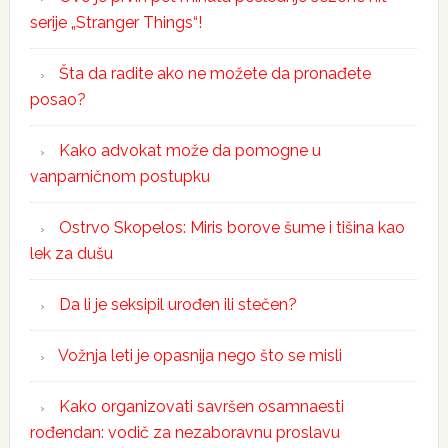
serije „Stranger Things“!
Šta da radite ako ne možete da pronađete
posao?
Kako advokat može da pomogne u
vanparničnom postupku
Ostrvo Skopelos: Miris borove šume i tišina kao
lek za dušu
Da li je seksipil urođen ili stečen?
Vožnja leti je opasnija nego što se misli
Kako organizovati savršen osamnaesti
rođendan: vodič za nezaboravnu proslavu