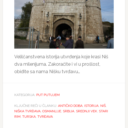
Velilčanstvena istorija utvrđenja koje krasi Niš
dva milenijuma. Zakoračite i vi u prošlost,
obiđite sa nama Nišku tvrđavu…
KATEGORIJA:
PUT PUTUJEM
KLJUČNE REČI U ČLANKU:
ANTIČKO DOBA
,
ISTORIJA
,
NIŠ
,
NIŠKA TVRĐAVA
,
OSMANLIJE
,
SRBIJA
,
SREDNJI VEK
,
STARI
RIM
,
TURSKA
,
TVRĐAVA