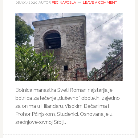
08/09/2020
AUTOR
PECINAPOSLA
LEAVE A COMMENT
Bolnica manastira Sveti Roman najstarija je
bolnica za lečenje „duševno“ obolelih, zajedno
sa onima u Hilandaru, Visokim Dečanima i
Prohor Pčinjskom, Studenici. Osnovana je u
srednjovekovnoj Srbiji…