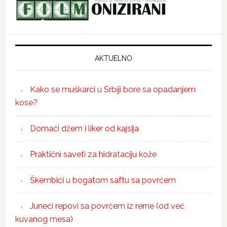
AKTUELNO
Kako se muškarci u Srbiji bore sa opadanjem
kose?
Domaći džem i liker od kajsija
Praktični saveti za hidrataciju kože
Škembići u bogatom saftu sa povrćem
Juneći repovi sa povrćem iz rerne (od već
kuvanog mesa)