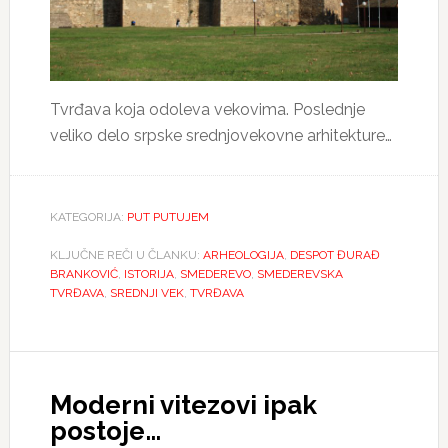
Tvrđava koja odoleva vekovima. Poslednje
veliko delo srpske srednjovekovne arhitekture…
KATEGORIJA:
PUT PUTUJEM
KLJUČNE REČI U ČLANKU:
ARHEOLOGIJA
,
DESPOT ĐURAĐ
BRANKOVIĆ
,
ISTORIJA
,
SMEDEREVO
,
SMEDEREVSKA
TVRĐAVA
,
SREDNJI VEK
,
TVRĐAVA
Moderni vitezovi ipak
postoje…