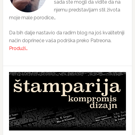
sada ste mogli da vidite da na
njemu predstavljam stil života
moje male porodice…
Da bih dalje nastavio da radim blog na još kvalitetniji
način doprineće vaša podrška preko Patreona.
Produži…