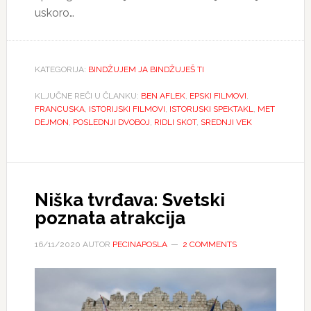
uskoro…
KATEGORIJA:
BINDŽUJEM JA BINDŽUJEŠ TI
KLJUČNE REČI U ČLANKU:
BEN AFLEK
,
EPSKI FILMOVI
,
FRANCUSKA
,
ISTORIJSKI FILMOVI
,
ISTORIJSKI SPEKTAKL
,
MET
DEJMON
,
POSLEDNJI DVOBOJ
,
RIDLI SKOT
,
SREDNJI VEK
Niška tvrđava: Svetski
poznata atrakcija
16/11/2020
AUTOR
PECINAPOSLA
2 COMMENTS