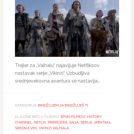
Trejler za „Valhalu“ najavljuje Netfliksov
nastavak serije „Vikinzi“. Uzbudljiva
srednjevekovna avantura se nastavlja…
KATEGORIJA:
BINDŽUJEM JA BINDŽUJEŠ TI
KLJUČNE REČI U ČLANKU:
EPSKI FILMOVI
,
HISTORY
CHANNEL
,
NETLIX
,
PREMIJERA
,
SAGA
,
SERIJA
,
SPEKTAKL
,
SREDNJI VEK
,
VIKINZI VALHALA