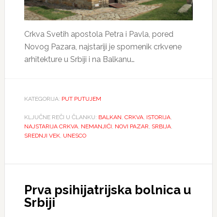
Crkva Svetih apostola Petra i Pavla, pored
Novog Pazara, najstariji je spomenik crkvene
arhitekture u Srbiji i na Balkanu…
KATEGORIJA:
PUT PUTUJEM
KLJUČNE REČI U ČLANKU:
BALKAN
,
CRKVA
,
ISTORIJA
,
NAJSTARIJA CRKVA
,
NEMANJIĆI
,
NOVI PAZAR
,
SRBIJA
,
SREDNJI VEK
,
UNESCO
Prva psihijatrijska bolnica u
Srbiji