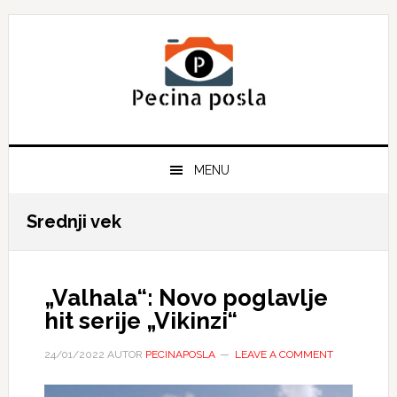
Skip
Skip
Skip
to
to
to
primary
main
primary
navigation
content
sidebar
MENU
Srednji vek
„Valhala“: Novo poglavlje
hit serije „Vikinzi“
24/01/2022
AUTOR
PECINAPOSLA
LEAVE A COMMENT