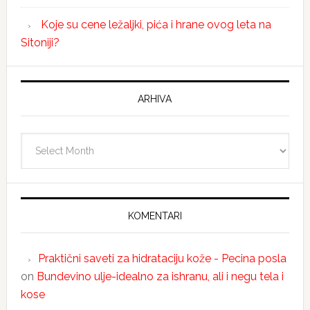
Koje su cene ležaljki, pića i hrane ovog leta na
Sitoniji?
ARHIVA
Arhiva
KOMENTARI
Praktični saveti za hidrataciju kože - Pecina posla
on
Bundevino ulje-idealno za ishranu, ali i negu tela i
kose