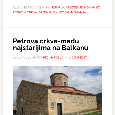
KLJUČNE REČI U ČLANKU:
ISTORJA
,
KRŠETENJE
,
NEMANJIĆI
,
PETROVA CRKVA
,
SREDNJI VEK
,
STEFAN NEMANJA
Petrova crkva-među
najstarijima na Balkanu
02/10/2020
AUTOR
PECINAPOSLA
1 COMMENT