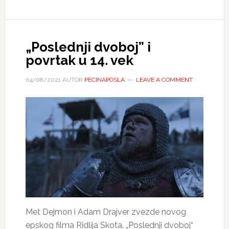
„Poslednji dvoboj” i
povrtak u 14. vek
04/08/2021
AUTOR
PECINAPOSLA
LEAVE A COMMENT
Met Dejmon i Adam Drajver zvezde novog
epskog filma Ridlija Skota. „Poslednji dvoboj“