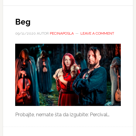
Beg
09/11/2020
AUTOR
PECINAPOSLA
LEAVE A COMMENT
Probajte, nemate šta da izgubite: Percival…