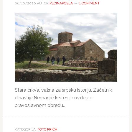
06/10/2020
AUTOR
PECINAPOSLA
1 COMMENT
Stara crkva, važna za srpsku istoriju. Začetnik
dinastije Nemanjić kršten je ovde po
pravoslavnom obredu…
KATEGORIJA:
FOTO PRIĆA