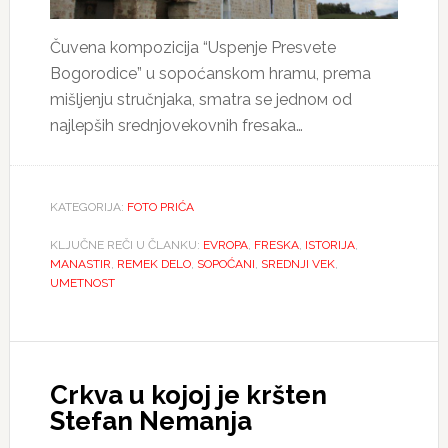
Čuvena kompozicija “Uspenje Presvete
Bogorodice” u sopoćanskom hramu, prema
mišljenju stručnjaka, smatra se jednом od
najlepših srednjovekovnih fresaka…
KATEGORIJA:
FOTO PRIĆA
KLJUČNE REČI U ČLANKU:
EVROPA
,
FRESKA
,
ISTORIJA
,
MANASTIR
,
REMEK DELO
,
SOPOĆANI
,
SREDNJI VEK
,
UMETNOST
Crkva u kojoj je kršten
Stefan Nemanja