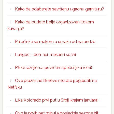
Kako da odaberete savršenu ugaonu garnituru?
Kako da budete bolje organizovani tokom
kuvanja?
Palačinke sa makom u umaku od narandže
Langoš – domaći, mekani i sočni
Pileći ražnjići sa povrćem (pečenje u rerni)
Ove praznične filmove morate pogledati na
Netflixu
Lika Kolorado prvi put u Srbiji krajem januara!
Ovo je prvih pet minuta poslednje sezone hit