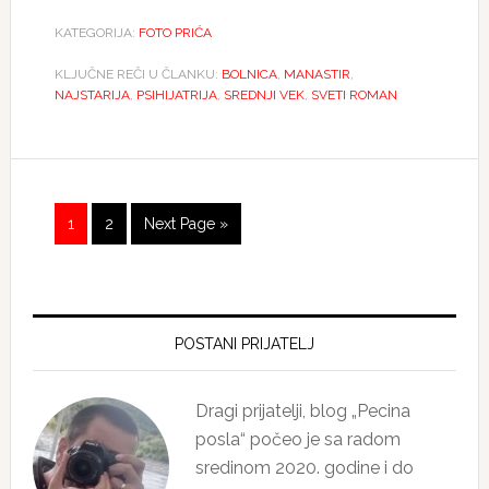
KATEGORIJA:
FOTO PRIĆA
KLJUČNE REČI U ČLANKU:
BOLNICA
,
MANASTIR
,
NAJSTARIJA
,
PSIHIJATRIJA
,
SREDNJI VEK
,
SVETI ROMAN
Page
Page
Go
1
2
Next Page »
to
Primary
Sidebar
POSTANI PRIJATELJ
Dragi prijatelji, blog „Pecina
posla“ počeo je sa radom
sredinom 2020. godine i do