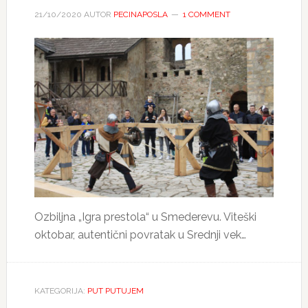
21/10/2020
AUTOR
PECINAPOSLA
1 COMMENT
Ozbiljna „Igra prestola“ u Smederevu. Viteški
oktobar, autentični povratak u Srednji vek…
KATEGORIJA:
PUT PUTUJEM