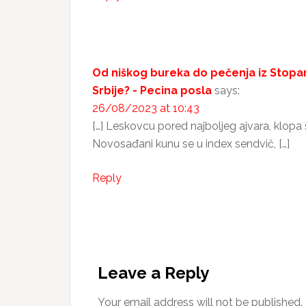
Od niškog bureka do pečenja iz Stopanj
Srbije? - Pecina posla
says:
26/08/2023 at 10:43
[…] Leskovcu pored najboljeg ajvara, klopa se
Novosađani kunu se u index sendvič, […]
Reply
Leave a Reply
Your email address will not be published.