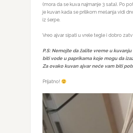
(mora da se kuva najmanje 3 sata). Po potr
je kuvan kada se prilikom mešanja vidi d
iz šerpe.
Vreo ajvar sipati u vrele tegle i dobro za
P.S:
Nemojte da žalite vreme u kuvanju a
biti vode u paprikama koje mogu da iza
Za ovako kuvan ajvar neće vam biti po
Prijatno!