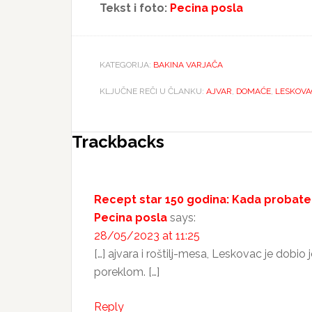
Tekst i foto:
Pecina posla
KATEGORIJA:
BAKINA VARJAČA
KLJUČNE REČI U ČLANKU:
AJVAR
,
DOMAĆE
,
LESKOVA
Reader
Trackbacks
Interactions
Recept star 150 godina: Kada probate
Pecina posla
says:
28/05/2023 at 11:25
[…] ajvara i roštilj-mesa, Leskovac je dobi
poreklom. […]
Reply