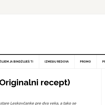
ŽUJEM JA BINDŽUJEŠ TI
IZMEĐU REDOVA
PROMO
P
Originalni recept)
le stare Leskovčanke pre dva veka, a tako se