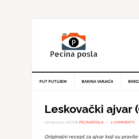
Skip
Skip
Skip
to
to
to
primary
main
primary
navigation
content
sidebar
PUT PUTUJEM
BAKINA VARJAČA
BIND
Leskovački ajvar (
27/09/2021
AUTOR
PECINAPOSLA
2 COMMENTS
Originalni recept za ajvar koji su pravi