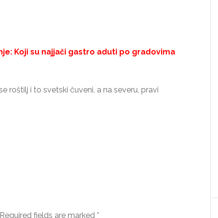
e: Koji su najjači gastro aduti po gradovima
 roštilj i to svetski čuveni, a na severu, pravi
Required fields are marked
*