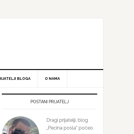
RIJATELJI BLOGA
O NAMA
Primary
Sidebar
POSTANI PRIJATELJ
Dragi prijatelji, blog
„Pecina posla“ počeo