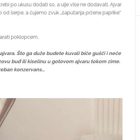
ebi po ukusu dodati so, a ulje više ne dodavati. Ajvar
no od šerpe, a čujemo zvuk „šaputanja pržene paprike“
tvarati poklopcem.
jvara. Što ga duže budete kuvali biće gušći i neće
zovu buđ ili kiselinu u gotovom ajvaru tokom zime.
treban konzervans…