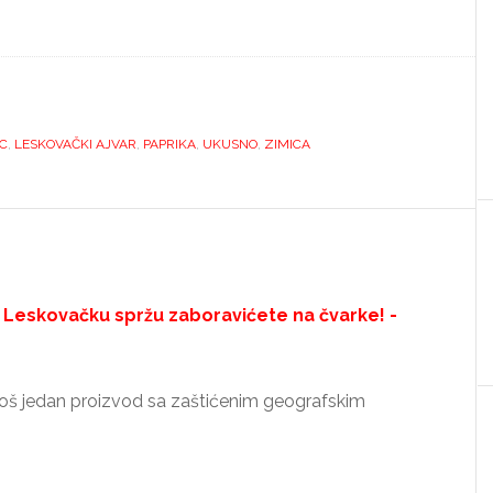
C
,
LESKOVAČKI AJVAR
,
PAPRIKA
,
UKUSNO
,
ZIMICA
 Leskovačku spržu zaboravićete na čvarke! -
o još jedan proizvod sa zaštićenim geografskim