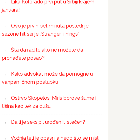
Lika Kolorado prvi put u Srbiji krajem
januara!
Ovo je prvih pet minuta poslednje
sezone hit serije „Stranger Things“!
Šta da radite ako ne možete da
pronađete posao?
Kako advokat može da pomogne u
vanparničnom postupku
Ostrvo Skopelos: Miris borove šume i
tišina kao lek za dušu
Da li je seksipil urođen ili stečen?
Vožnja leti je opasnija nego što se misli