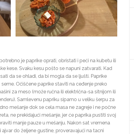
trebno je paprike oprati, obristati i peći na kubetu ili
nske kese. Svaku kesu pošto se napuni zatvarati. Kad
ti da se ohladi, da bi mogla da se ljušti. Paprike
ati seme. Očiščene paprike staviti na ceđenje preko
šini za meso (može ručna ili električna-sa sitnijom ili
lenderu). Samlevenu papriku sipamo u veliku šerpu za
kidno mešanje dok se cela masa ne zagreje i ne počne
ta, ne prekidajući mešanje, jer će paprika pustiti svoj
 praviti manje pauze u mešanju. Nakon sat vremena
ati ajvar do željene gustine, proveravajući na tacni