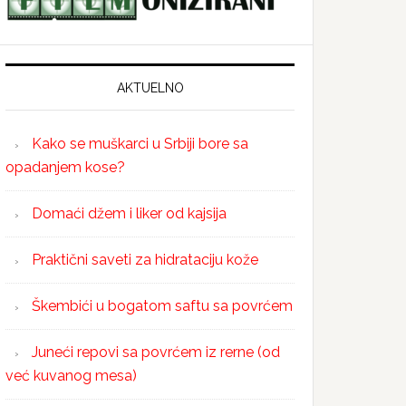
AKTUELNO
Kako se muškarci u Srbiji bore sa
opadanjem kose?
Domaći džem i liker od kajsija
Praktični saveti za hidrataciju kože
Škembići u bogatom saftu sa povrćem
Juneći repovi sa povrćem iz rerne (od
već kuvanog mesa)