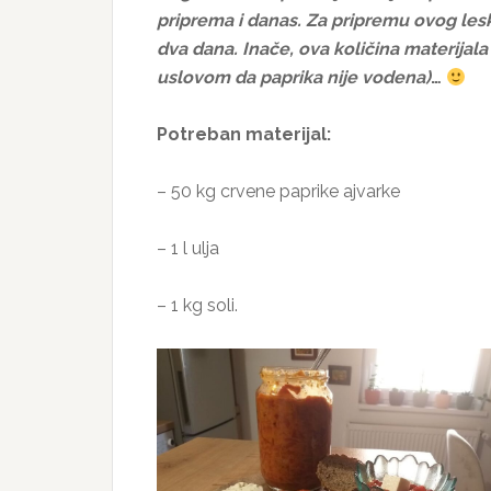
priprema i danas. Za pripremu ovog le
dva dana. Inače, ova količina materijala
uslovom da paprika nije vodena)
…
Potreban materijal:
– 50 kg crvene paprike ajvarke
– 1 l ulja
– 1 kg soli.