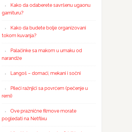
Kako da odaberete savršenu ugaonu
garnituru?
Kako da budete bolje organizovani
tokom kuvanja?
Palačinke sa makom u umaku od
narandže
Langoš – domaći, mekani i sočni
Pileći ražnjići sa povrćem (pečenje u
rerni)
Ove praznične filmove morate
pogledati na Netflixu