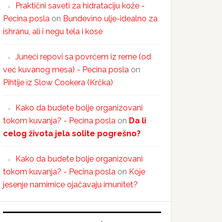
Praktični saveti za hidrataciju kože -
Pecina posla
on
Bundevino ulje-idealno za
ishranu, ali i negu tela i kose
Juneći repovi sa povrćem iz rerne (od
već kuvanog mesa) - Pecina posla
on
Pihtije iz Slow Cookera (Krčka)
Kako da budete bolje organizovani
tokom kuvanja? - Pecina posla
on
Da li
celog života jela solite pogrešno?
Kako da budete bolje organizovani
tokom kuvanja? - Pecina posla
on
Koje
jesenje namirnice ojačavaju imunitet?