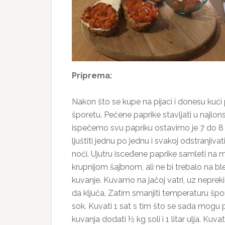
Priprema:
Nakon što se kupe na pijaci i donesu kući po
šporetu. Pečene paprike stavljati u najlo
ispečemo svu papriku ostavimo je 7 do 8 sa
ljuštiti jednu po jednu i svakoj odstranjiv
noći. Ujutru isceđene paprike samleti na ma
krupnijom šajbnom, ali ne bi trebalo na b
kuvanje. Kuvamo na jačoj vatri, uz nepre
da ključa. Zatim smanjiti temperaturu špore
sok. Kuvati 1 sat s tim što se sada mogu
kuvanja dodati ½ kg soli i 1 litar ulja. Kuv