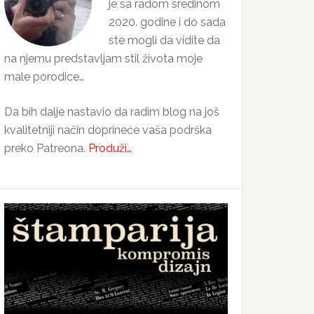
je sa radom sredinom
2020. godine i do sada
ste mogli da vidite da
na njemu predstavljam stil života moje
male porodice…
Da bih dalje nastavio da radim blog na još
kvalitetniji način doprineće vaša podrška
preko Patreona.
Produži…