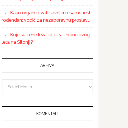
Kako organizovati savršen osamnaesti
rođendan: vodič za nezaboravnu proslavu
Koje su cene ležaljki, pića i hrane ovog
leta na Sitoniji?
ARHIVA
Arhiva
KOMENTARI