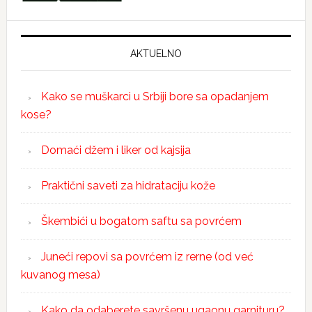
AKTUELNO
Kako se muškarci u Srbiji bore sa opadanjem
kose?
Domaći džem i liker od kajsija
Praktični saveti za hidrataciju kože
Škembići u bogatom saftu sa povrćem
Juneći repovi sa povrćem iz rerne (od već
kuvanog mesa)
Kako da odaberete savršenu ugaonu garnituru?