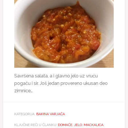
Savršena salata, a i glavno jelo uz vruću
pogaču i sir. Još jedan provereno ukusan deo
zimnice…
KATEGORIJA:
BAKINA VARJAČA
KLJUČNE REČI U ČLANKU:
DOMAĆE
,
JELO
,
MACKALICA
,