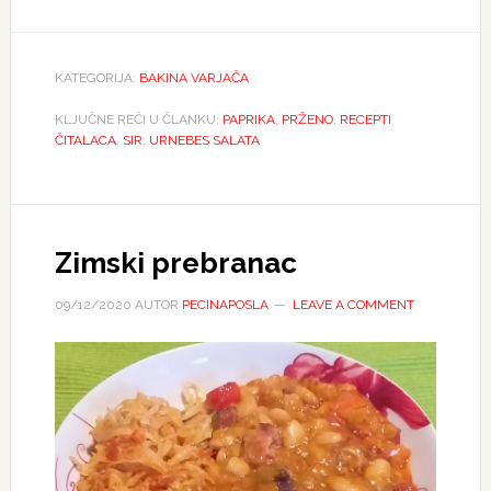
KATEGORIJA:
BAKINA VARJAČA
KLJUČNE REČI U ČLANKU:
PAPRIKA
,
PRŽENO
,
RECEPTI
ČITALACA
,
SIR
,
URNEBES SALATA
Zimski prebranac
09/12/2020
AUTOR
PECINAPOSLA
LEAVE A COMMENT