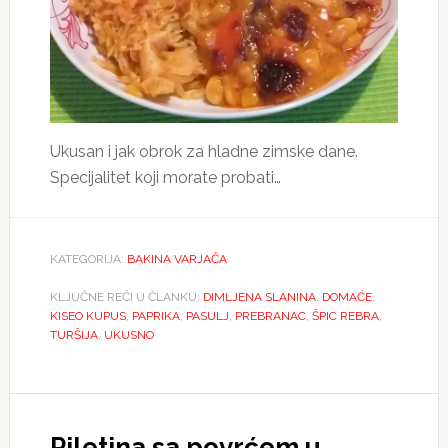
Ukusan i jak obrok za hladne zimske dane.
Specijalitet koji morate probati…
KATEGORIJA:
BAKINA VARJAČA
KLJUČNE REČI U ČLANKU:
DIMLJENA SLANINA
,
DOMAĆE
,
KISEO KUPUS
,
PAPRIKA
,
PASULJ
,
PREBRANAC
,
ŠPIC REBRA
,
TURŠIJA
,
UKUSNO
Piletina sa povrćem u