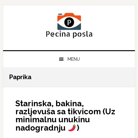
Skip
Skip
Skip
to
to
to
primary
main
primary
navigation
content
sidebar
MENU
Paprika
Starinska, bakina,
razljevuša sa tikvicom (Uz
minimalnu unukinu
nadogradnju
)