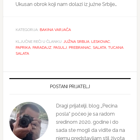
Ukusan obrok koji nam dolazi iz južne Srbije…
KATEGORIJA:
BAKINA VARJAČA
KLJUČNE REČI U ČLANKU:
JUŽNA SRBIJA
,
LESKOVAC
,
PAPRIKA
,
PARADAJZ
,
PASULJ
,
PREBRANAC
,
SALATA
,
TUCANA
SALATA
Primary
Sidebar
POSTANI PRIJATELJ
Dragi prijatelji, blog „Pecina
posla“ počeo je sa radom
sredinom 2020. godine i do
sada ste mogli da vidite da na
njemu predstavljam stil života