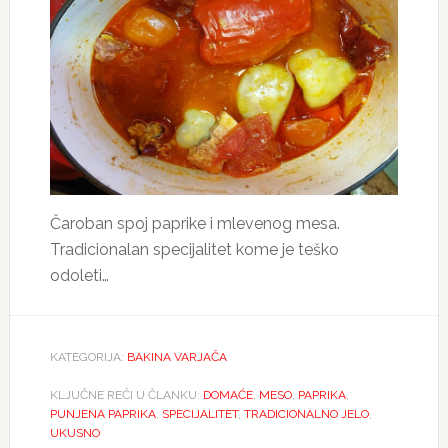
Čaroban spoj paprike i mlevenog mesa.
Tradicionalan specijalitet kome je teško
odoleti…
KATEGORIJA:
BAKINA VARJAČA
KLJUČNE REČI U ČLANKU:
DOMAĆE
,
MESO
,
PAPRIKA
,
PUNJENA PAPRIKA
,
SPECIJALITET
,
TRADICIONALNO JELO
,
UKUSNO