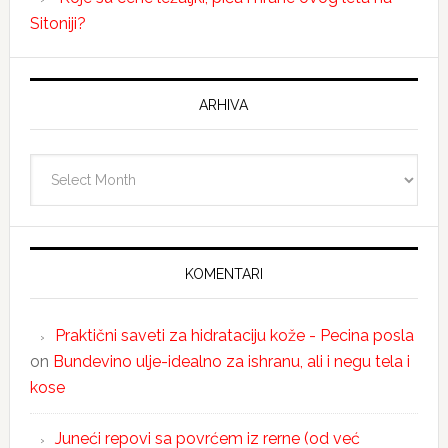
Sitoniji?
ARHIVA
Arhiva
KOMENTARI
Praktični saveti za hidrataciju kože - Pecina posla
on
Bundevino ulje-idealno za ishranu, ali i negu tela i
kose
Juneći repovi sa povrćem iz rerne (od već