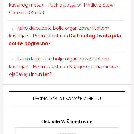
kuvanog mesa) - Pecina posla
on
Pihtije iz Slow
Cookera (Krčka)
Kako da budete bolje organizovani tokom
kuvanja? - Pecina posla
on
Da li celog života jela
solite pogrešno?
Kako da budete bolje organizovani tokom
kuvanja? - Pecina posla
on
Koje jesenje namirnice
ojačavaju imunitet?
PECINA POSLA I NA VAŠEM MEJLU
Ostavite Vaš mejl ovde