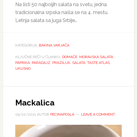
Na listi 50 najboljih salata na svetu, jedna
tradicionalna srpska našla se na 4. mestu.
Letnja salata sa juga Srbije…
KATEGORIJA:
BAKINA VARJAČA
KLJUČNE REČI U ČLANKU:
DOMAĆE
,
MORAVSKA SALATA
,
PAPRIKA
,
PARADAJZ
,
PRAZILUK
,
SALATA
,
TASTE ATLAS
,
UKUSNO
Mackalica
05/10/2021
AUTOR
PECINAPOSLA
LEAVE A COMMENT