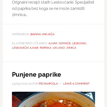
Orignalni recept starih Leskovčanki. Specijalitet
od paprika bez koga se ne može zamisliti
zimnica…
KATEGORIJA:
BAKINA VARJAČA
KLJUČNE REČI U ČLANKU:
AJVAR
,
DOMAĆE
,
LESKOVAC
,
LESKOVAČKI AJVAR
,
PAPRIKA
,
UKUSNO
,
ZIMICA
Punjene paprike
23/05/2021
AUTOR
PECINAPOSLA
LEAVE A COMMENT