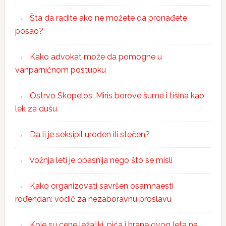
Šta da radite ako ne možete da pronađete
posao?
Kako advokat može da pomogne u
vanparničnom postupku
Ostrvo Skopelos: Miris borove šume i tišina kao
lek za dušu
Da li je seksipil urođen ili stečen?
Vožnja leti je opasnija nego što se misli
Kako organizovati savršen osamnaesti
rođendan: vodič za nezaboravnu proslavu
Koje su cene ležaljki, pića i hrane ovog leta na