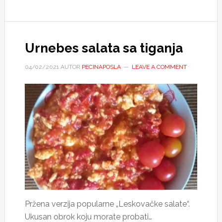
Urnebes salata sa tiganja
04/02/2021
AUTOR
PECINAPOSLA
LEAVE A COMMENT
Pržena verzija popularne „Leskovačke salate“.
Ukusan obrok koju morate probati…