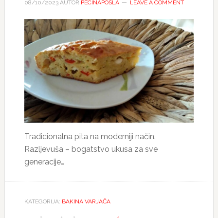
08/10/2023
AUTOR
PECINAPOSLA
LEAVE A COMMENT
Tradicionalna pita na moderniji način.
Razljevuša – bogatstvo ukusa za sve
generacije…
KATEGORIJA:
BAKINA VARJAČA