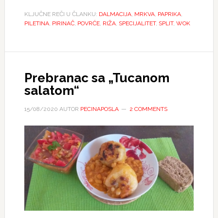
KLJUČNE REČI U ČLANKU:
DALMACIJA
,
MRKVA
,
PAPRIKA
,
PILETINA
,
PIRINAČ
,
POVRĆE
,
RIŽA
,
SPECIJALITET
,
SPLIT
,
WOK
Prebranac sa „Tucanom
salatom“
15/08/2020
AUTOR
PECINAPOSLA
2 COMMENTS