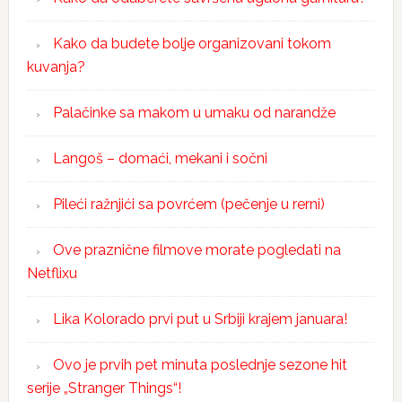
Kako da budete bolje organizovani tokom
kuvanja?
Palačinke sa makom u umaku od narandže
Langoš – domaći, mekani i sočni
Pileći ražnjići sa povrćem (pečenje u rerni)
Ove praznične filmove morate pogledati na
Netflixu
Lika Kolorado prvi put u Srbiji krajem januara!
Ovo je prvih pet minuta poslednje sezone hit
serije „Stranger Things“!