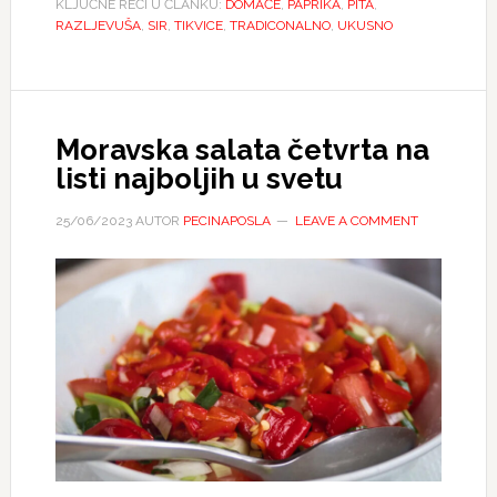
KLJUČNE REČI U ČLANKU:
DOMAĆE
,
PAPRIKA
,
PITA
,
RAZLJEVUŠA
,
SIR
,
TIKVICE
,
TRADICONALNO
,
UKUSNO
Moravska salata četvrta na
listi najboljih u svetu
25/06/2023
AUTOR
PECINAPOSLA
LEAVE A COMMENT