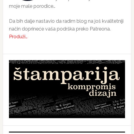
moje male porodice…
Da bih dalje nastavio da radim blog na još kvalitetniji
način doprineće vaša podrška preko Patreona.
Produži…