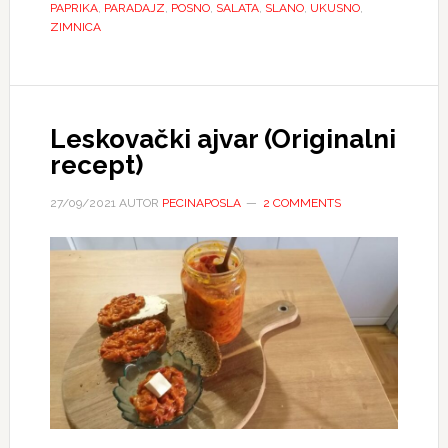
PAPRIKA
,
PARADAJZ
,
POSNO
,
SALATA
,
SLANO
,
UKUSNO
,
ZIMNICA
Leskovački ajvar (Originalni
recept)
27/09/2021
AUTOR
PECINAPOSLA
2 COMMENTS